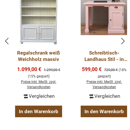
Regalschrank weiß
Schreibtisch-
Weichholz massiv
Landhaus Stil - in
verschiedene Farben
Verkaufspreis:
Verkaufspreis:
1.099,00 €
599,00 €
Regulärer Preis:
Regulärer Preis:
1.299,00 €
729,00 €
(18%
110 cm
(15% gespart)
gespart)
Preise inkl. MwSt. zzgl.
Preise inkl. MwSt. zzgl.
Versandkosten
Versandkosten
Vergleichen
Vergleichen
In den Warenkorb
In den Warenkorb