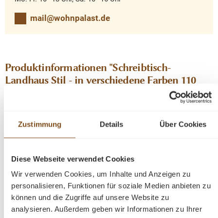
mail@wohnpalast.de
Produktinformationen "Schreibtisch-
Landhaus Stil - in verschiedene Farben 110
cm"
Dies ist ein stilvoller, hochwertiger Schreibtisch der
Zustimmung
Details
Über Cookies
wohnlich in Ihren Einrichtungsstil integriert werden kann.
Unser Computertisch ist aus massivem, hochwertigen
Diese Webseite verwendet Cookies
Echtholz und wird im Landhaus Stil hergestellt.
Wir verwenden Cookies, um Inhalte und Anzeigen zu
Das Produkt profitiert von einer Schublade und einem
personalisieren, Funktionen für soziale Medien anbieten zu
großzügigen Platz für den Computer – oder Stauraum
können und die Zugriffe auf unsere Website zu
hinter einer Tür.
analysieren. Außerdem geben wir Informationen zu Ihrer