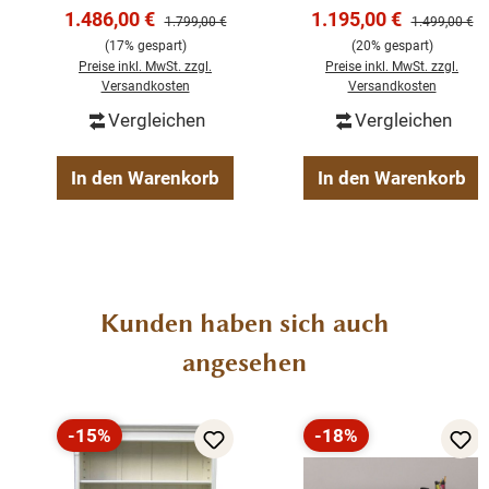
Einfarbig
Verkaufspreis:
Verkaufspreis:
1.486,00 €
1.195,00 €
Regulärer Preis:
Regulärer Pre
1.799,00 €
1.499,00 €
Farbe wählbar
(17% gespart)
(20% gespart)
Preise inkl. MwSt. zzgl.
Preise inkl. MwSt. zzgl.
Versandkosten
Versandkosten
Geben Sie bitte Ihre gewünschte Farbe beim Kauf im
Vergleichen
Vergleichen
Kommentarfeld mit an.
In den Warenkorb
In den Warenkorb
Produktgalerie überspringen
Kunden haben sich auch
angesehen
-15%
-18%
Rabatt
Rabatt