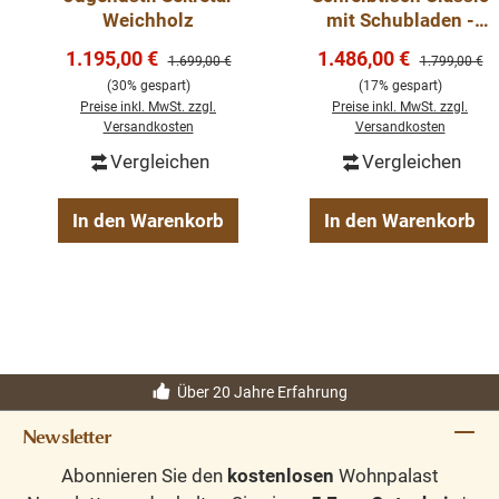
Weichholz
mit Schubladen -
Massivholz Teak
Verkaufspreis:
Verkaufspreis:
1.195,00 €
1.486,00 €
Regulärer Preis:
Regulärer Pre
1.699,00 €
1.799,00 €
Holz
(30% gespart)
(17% gespart)
Preise inkl. MwSt. zzgl.
Preise inkl. MwSt. zzgl.
Versandkosten
Versandkosten
Vergleichen
Vergleichen
In den Warenkorb
In den Warenkorb
Über 20 Jahre Erfahrung
Newsletter
Abonnieren Sie den
kostenlosen
Wohnpalast