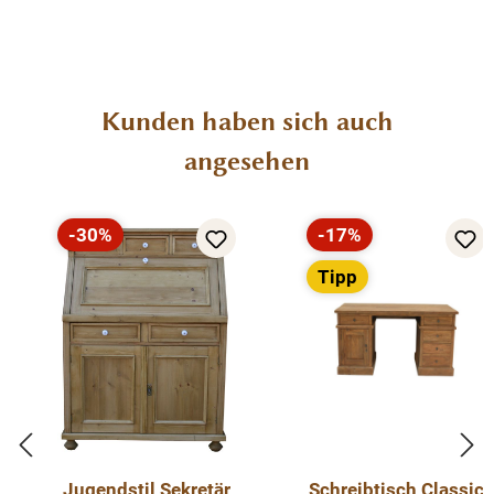
Produktgalerie überspringen
Kunden haben sich auch
angesehen
-30%
-17%
Rabatt
Rabatt
Tipp
Jugendstil Sekretär
Schreibtisch Classic