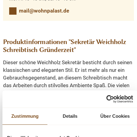
mail@wohnpalast.de
Produktinformationen "Sekretär Weichholz
Schreibtisch Gründerzeit"
Dieser schöne Weichholz Sekretär besticht durch seinen
klassischen und eleganten Stil. Er ist mehr als nur ein
Gebrauchsgegenstand, an diesem Schreibtisch macht
das Arbeiten durch stilvolles Ambiente Spaß. Die vielen
Schubladen bieten Stauraum für Dokumente, Utensilien
etc. In der Mitte finden Sie ebenfalls eine Schubladen und
Ablageflächen. Im unteren Teil finden Sie hinter einer Tür
ebenfalls großzügigen Stauraum für Ordner. Dieser
Zustimmung
Details
Über Cookies
Sekretär ist definitiv eine gute Investition und wird Ihnen
durch seine erstklassige Verarbeitung, sowie seine Optik