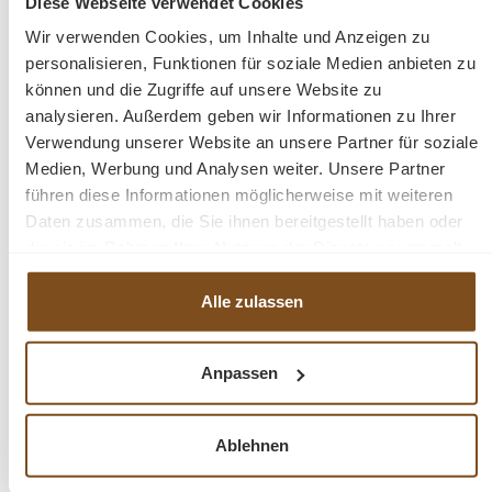
Diese Webseite verwendet Cookies
und den großzügigen Stauraum langanhaltende Freude
bereiten. Ob in Ihrem Arbeitszimmer, in Ihrem Büro oder
Wir verwenden Cookies, um Inhalte und Anzeigen zu
auch im Wohnbereich. Der Sekretär macht überall eine
personalisieren, Funktionen für soziale Medien anbieten zu
gute Figur.
können und die Zugriffe auf unsere Website zu
analysieren. Außerdem geben wir Informationen zu Ihrer
Verwendung unserer Website an unsere Partner für soziale
Abmessungen: H/B/T: 123/96/45 cm
Medien, Werbung und Analysen weiter. Unsere Partner
führen diese Informationen möglicherweise mit weiteren
Daten zusammen, die Sie ihnen bereitgestellt haben oder
Fragen zum Produkt?
die sie im Rahmen Ihrer Nutzung der Dienste gesammelt
haben.
Menü schließen
Alle zulassen
Produktinformationen "Sekretär Weichholz
Schreibtisch Gründerzeit"
Anpassen
Dieser schöne Weichholz Sekretär besticht durch seinen
Produktgalerie überspringen
Ähnliche Produkte
klassischen und eleganten Stil. Er ist mehr als nur ein
Gebrauchsgegenstand, an diesem Schreibtisch macht
Ablehnen
das Arbeiten durch stilvolles Ambiente Spaß. Die vielen
-7%
-26%