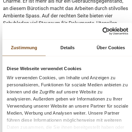
Charme. Er ist mehr als nur ein Gebrauchsgegenstand,
an diesem Bürotisch macht das Arbeiten durch stilvolles
Ambiente Spass. Auf der rechten Seite bieten vier
Schubladen viel Stauraum für Dokumente, Utensilen
etc. Auf der linken Seite finden Sie ebenfalls eine
Schublade und eine verschliessbare Türe mit zwei
Staufächern für weiteres Büromaterial. Dieser
Zustimmung
Details
Über Cookies
Schreibtisch ist definitiv eine gute Investition und wird
Ihnen durch seine erstklassige Verarbeitung, sowie seine
Optik und den großzügigen Stauraum langanhaltende
Diese Webseite verwendet Cookies
Freude bereiten.
Wir verwenden Cookies, um Inhalte und Anzeigen zu
personalisieren, Funktionen für soziale Medien anbieten zu
Eine ideale Anschaffung für Ihr Büro, Ihren Arbeitsraum
können und die Zugriffe auf unsere Website zu
oder für den Arbeitsplatz, für die Schule oder für Ihre
analysieren. Außerdem geben wir Informationen zu Ihrer
jugendlichen Kindern.
Verwendung unserer Website an unsere Partner für soziale
Medien, Werbung und Analysen weiter. Unsere Partner
führen diese Informationen möglicherweise mit weiteren
Abmessungen B/H/T: 160cm / 79cm / 70cm
Daten zusammen, die Sie ihnen bereitgestellt haben oder