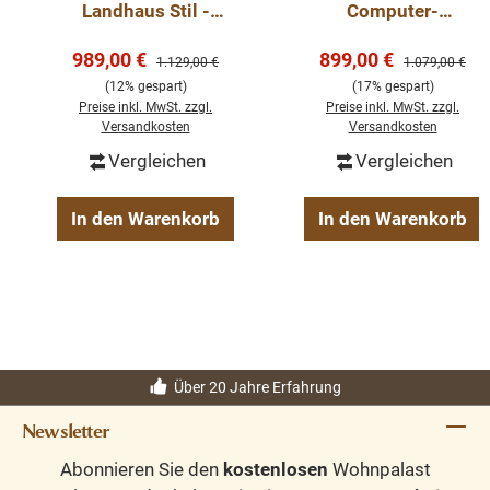
Landhaus Stil -
Computer-
verschiedene Farben
Landhaus Stil – mit
Verkaufspreis:
Verkaufspreis:
- mit 4 Schubladen
989,00 €
899,00 €
Eichenplatte -
Regulärer Preis:
Regulärer Preis
1.129,00 €
1.079,00 €
verschiedene
(12% gespart)
(17% gespart)
Varianten
Preise inkl. MwSt. zzgl.
Preise inkl. MwSt. zzgl.
Versandkosten
Versandkosten
Vergleichen
Vergleichen
In den Warenkorb
In den Warenkorb
Über 20 Jahre Erfahrung
Newsletter
Abonnieren Sie den
kostenlosen
Wohnpalast