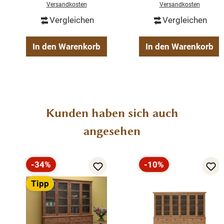
Versandkosten
Versandkosten
Massivholz
Vergleichen
Vergleichen
schöne Maserung
fertig montiert
In den Warenkorb
In den Warenkorb
2-teilig
Unikat
Produktgalerie überspringen
Kunden haben sich auch
angesehen
-34%
-10%
Rabatt
Rabatt
Tipp