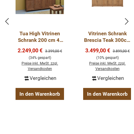
Tua High Vitrinen
Vitrinen Schrank
Schrank 200 cm 4-
Brescia Teak 300cm
türig Teak
- Geschirrschrank
Verkaufspreis:
Verkaufspreis:
2.249,00 €
3.499,00 €
Regulärer Preis:
Regulärer Pre
3.399,00 €
3.899,00 €
Teak Massivholz
(34% gespart)
(10% gespart)
Preise inkl. MwSt. zzgl.
Preise inkl. MwSt. zzgl.
Versandkosten
Versandkosten
Vergleichen
Vergleichen
In den Warenkorb
In den Warenkorb