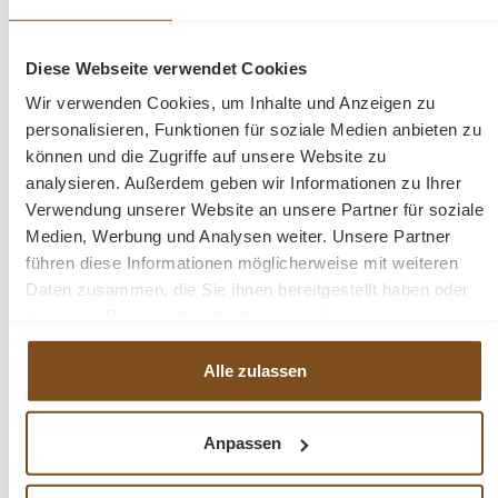
Maße Korpus: H/B/T: 220 x 200 x 40/50 cm
Diese Webseite verwendet Cookies
Beschreibung
Wir verwenden Cookies, um Inhalte und Anzeigen zu
personalisieren, Funktionen für soziale Medien anbieten zu
Teakholz
können und die Zugriffe auf unsere Website zu
Massivholz
analysieren. Außerdem geben wir Informationen zu Ihrer
schöne Maserung
Verwendung unserer Website an unsere Partner für soziale
fertig montiert
Medien, Werbung und Analysen weiter. Unsere Partner
2-teilig
führen diese Informationen möglicherweise mit weiteren
Unikat
Daten zusammen, die Sie ihnen bereitgestellt haben oder
die sie im Rahmen Ihrer Nutzung der Dienste gesammelt
haben.
Fragen zum Produkt?
Alle zulassen
Menü schließen
Anpassen
Produktinformationen "Vitrinen Schrank
Brescia Teak Massivholz 200cm"