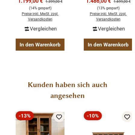
Verkaufspreis:
Verkaufspreis:
1.199,00 €
1.486,00 €
Regulärer Preis:
Regulärer Pre
1.399,00 €
1.699,00 €
Teak Massivholz
bei wohnpalast.de
(14% gespart)
(13% gespart)
Preise inkl. MwSt. zzgl.
Preise inkl. MwSt. zzgl.
Versandkosten
Versandkosten
Details:
Vergleichen
Vergleichen
Material:
Teakholz (recycelt)
In den Warenkorb
In den Warenkorb
Farbe:
Teakbraun
Zustand:
neu
Stil:
Landhausstil
Anlieferung:
fertig montiert
Maße (H/B/T):
220x120x50 cm
Produktgalerie überspringen
Kunden haben sich auch
angesehen
-13%
-10%
Rabatt
Rabatt