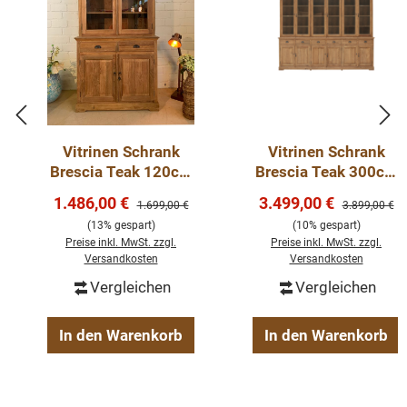
Vitrinen Schrank
Vitrinen Schrank
Brescia Teak 120cm
Brescia Teak 300cm
- Geschirrschrank
- Geschirrschrank
Verkaufspreis:
Verkaufspreis:
1.486,00 €
3.499,00 €
Regulärer Preis:
Regulärer Pre
1.699,00 €
3.899,00 €
Teak Massivholz
Teak Massivholz
(13% gespart)
(10% gespart)
Preise inkl. MwSt. zzgl.
Preise inkl. MwSt. zzgl.
Versandkosten
Versandkosten
Vergleichen
Vergleichen
In den Warenkorb
In den Warenkorb