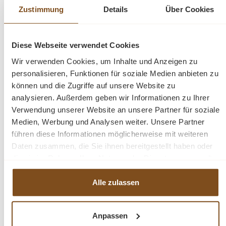
Zustimmung
Details
Über Cookies
Landhausmöbel, Teakschränke, Originalmöbel uvm.
bei wohnpalast.de
Diese Webseite verwendet Cookies
Wir verwenden Cookies, um Inhalte und Anzeigen zu
Details:
personalisieren, Funktionen für soziale Medien anbieten zu
können und die Zugriffe auf unsere Website zu
Material:
Teakholz (recycelt)
analysieren. Außerdem geben wir Informationen zu Ihrer
Farbe:
Teakbraun
Verwendung unserer Website an unsere Partner für soziale
Zustand:
neu
Medien, Werbung und Analysen weiter. Unsere Partner
Stil:
Landhausstil
führen diese Informationen möglicherweise mit weiteren
Anlieferung:
fertig montiert
Daten zusammen, die Sie ihnen bereitgestellt haben oder
Maße (H/B/T):
220x120x50 cm
die sie im Rahmen Ihrer Nutzung der Dienste gesammelt
haben.
Alle zulassen
Fragen zum Produkt?
Menü schließen
Anpassen