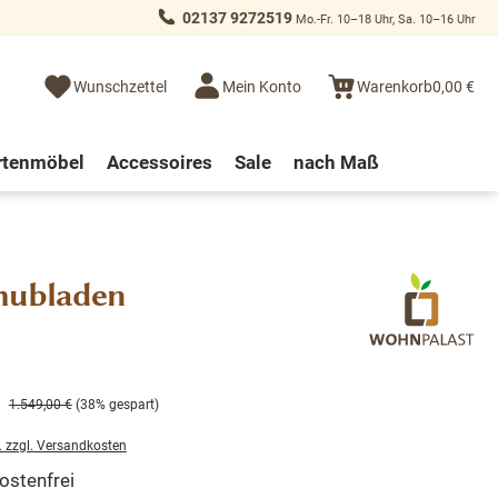
02137 9272519
Mo.-Fr. 10–18 Uhr, Sa. 10–16 Uhr
Wunschzettel
Mein Konto
Warenkorb
0,00 €
rtenmöbel
Accessoires
Sale
nach Maß
chubladen
1.549,00 €
(38% gespart)
. zzgl. Versandkosten
stenfrei