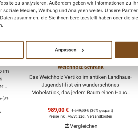
Website zu analysieren. Außerdem geben wir Informationen zu I
r soziale Medien, Werbung und Analysen weiter. Unsere Partner
 Daten zusammen, die Sie ihnen bereitgestellt haben oder die s
n.
Anpassen
 mit
Landhaus Vertiko mit einer Schublade -
Weichholz Schrank
ank
o im
Das Weichholz Vertiko im antiken Landhaus-
us
Jugendstil ist ein wunderschönes
eren
Möbelstück, das jedem Raum einen Hauch
ei
Preis:
€
(8%
von Nostalgie verleiht. Hergestellt aus
ner
hochwertigem Weichholz, besticht dieses
Verkaufspreis:
989,00 €
Regulärer Preis:
1.549,00 €
(36% gespart)
.
Vertiko durch seine natürliche Maserung
tiko
Preise inkl. MwSt. zzgl. Versandkosten
und die warme Farbe des Holzes. Mit seinen
Vergleichen
zwei geräumigen Schubladen bietet das
orb
In den Warenkorb
achs