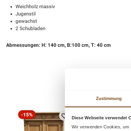
Weichholz massiv
Jugenstil
gewachst
2 Schubladen
Abmessungen: H: 140 cm, B:100 cm, T: 40 cm
Produktgalerie überspringen
Zustimmung
-15%
-8%
Diese Webseite verwendet 
Rabatt
Rabatt
Wir verwenden Cookies, um I