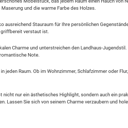
derschönes Möbelstück, das jedem Raum einen Hauch von Nos
che Maserung und die warme Farbe des Holzes.
ko ausreichend Stauraum für Ihre persönlichen Gegenstände
griffbereit verstaut ist.
stikalen Charme und unterstreichen den Landhaus-Jugendstil
 romantische Note.
in jeden Raum. Ob im Wohnzimmer, Schlafzimmer oder Flur, 
 nicht nur ein ästhetisches Highlight, sondern auch ein pra
en. Lassen Sie sich von seinem Charme verzaubern und holen 