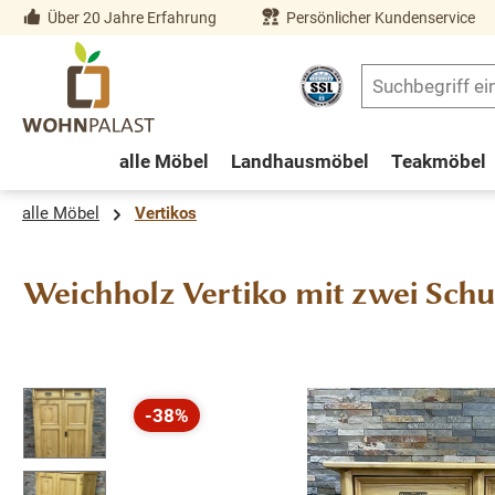
Über 20 Jahre Erfahrung
Persönlicher Kundenservice
springen
Zur Hauptnavigation springen
alle Möbel
Landhausmöbel
Teakmöbel
alle Möbel
Vertikos
Weichholz Vertiko mit zwei Sch
Bildergalerie überspringen
-38%
Rabatt