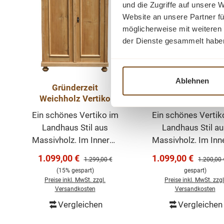
und die Zugriffe auf unsere 
Website an unsere Partner fü
möglicherweise mit weiteren
der Dienste gesammelt habe
Ablehnen
Gründerzeit
Landhaus Vertiko
Weichholz Vertiko
Schubladen -
Gründerzeit Schr
Ein schönes Vertiko im
Ein schönes Vertik
massiv
Landhaus Stil aus
Landhaus Stil a
Massivholz. Im Inneren
Massivholz. Im Inn
befinden sich zwei
befinden sich zw
Verkaufspreis:
Verkaufspreis:
1.099,00 €
1.099,00 €
Regulärer Preis:
Regulärer 
1.299,00 €
1.200,00 
Regalböden auf einer
Regalböden auf ei
(15% gespart)
gespart)
verstellbaren
verstellbaren
Preise inkl. MwSt. zzgl.
Preise inkl. MwSt. zzgl
Zahnleiste. Das Vertiko
Zahnleiste. Das Ver
Versandkosten
Versandkosten
ist mit einen
ist mit einen
Vergleichen
Vergleichen
In den Warenkorb
In den Warenk
natürlichen antikwachs
natürlichen antikw