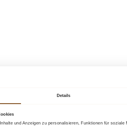
Ähnliche Produkte
Details
-36%
Cookies
Rabatt
nhalte und Anzeigen zu personalisieren, Funktionen für soziale