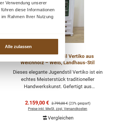
hrer Verwendung unserer
 führen diese Informationen
ie im Rahmen Ihrer Nutzung
Alle zulassen
Premium Jugendstil Vertiko aus
Weichholz – Weiß, Landhaus-Stil
Dieses elegante Jugendstil Vertiko ist ein
echtes Meisterstück traditioneller
Handwerkskunst. Gefertigt aus
Weichholz und veredelt mit einer
hochwertigen, seidenmatten Lackierung
Verkaufspreis:
2.159,00 €
Regulärer Preis:
2.799,00 €
(23% gespart)
in Weiß, verbindet es klassische
Preise inkl. MwSt. zzgl. Versandkosten
Linienführung mit moderner
Vergleichen
Funktionalität. Das Vertiko überzeugt
In den Warenkorb