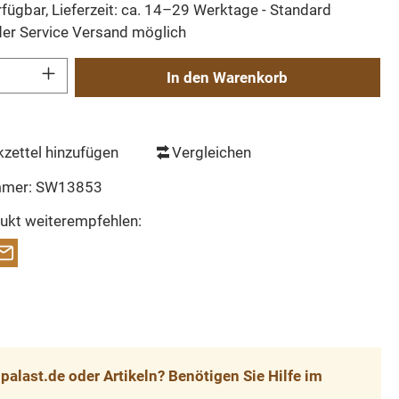
fügbar, Lieferzeit: ca. 14–29 Werktage - Standard
der Service Versand möglich
Gib den gewünschten Wert ein oder benutze die Schaltflächen um die Anzahl zu erh
In den Warenkorb
zettel hinzufügen
Vergleichen
mmer:
SW13853
ukt weiterempfehlen:
alast.de oder Artikeln? Benötigen Sie Hilfe im