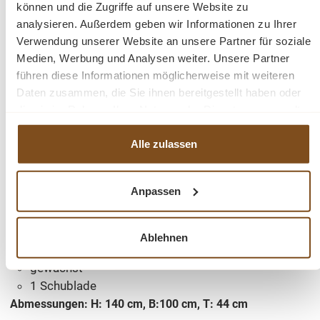
Flur, es wird sicherlich zum Blickfang und zum
können und die Zugriffe auf unsere Website zu
Gesprächsthema für Ihre Gäste.
analysieren. Außerdem geben wir Informationen zu Ihrer
Verwendung unserer Website an unsere Partner für soziale
Medien, Werbung und Analysen weiter. Unsere Partner
Das
Weichholz Vertiko
im antiken Landhaus-Jugendstil
führen diese Informationen möglicherweise mit weiteren
ist nicht nur ein ästhetisches Highlight, sondern auch ein
Daten zusammen, die Sie ihnen bereitgestellt haben oder
praktisches Möbelstück, das Ihnen dabei hilft, Ordnung
die sie im Rahmen Ihrer Nutzung der Dienste gesammelt
zu halten und Ihren persönlichen Stil zum Ausdruck zu
haben.
bringen. Lassen Sie sich von seinem Charme verzaubern
Alle zulassen
und holen Sie sich ein Stück Nostalgie in Ihr Zuhause.
Details:
Anpassen
Weichholz massiv
Ablehnen
Jugenstil
gewachst
1 Schublade
Abmessungen: H: 140 cm, B:100 cm, T: 44 cm