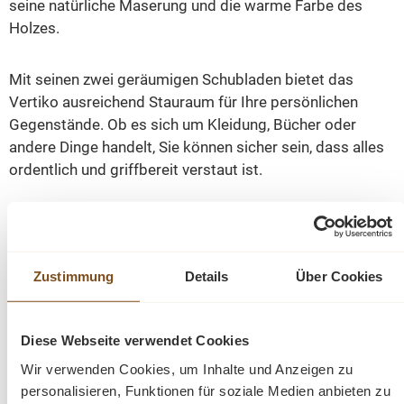
seine natürliche Maserung und die warme Farbe des
Holzes.
Mit seinen zwei geräumigen Schubladen bietet das
Vertiko ausreichend Stauraum für Ihre persönlichen
Gegenstände. Ob es sich um Kleidung, Bücher oder
andere Dinge handelt, Sie können sicher sein, dass alles
ordentlich und griffbereit verstaut ist.
Die antiken Metallgriffe verleihen dem Vertiko einen
rustikalen Charme und unterstreichen den Landhaus-
Jugendstil. Die geschwungenen Linien und Verzierungen
Zustimmung
Details
Über Cookies
an den Seiten des Möbelstücks verleihen ihm eine
elegante und romantische Note.
Diese Webseite verwendet Cookies
Dank seiner kompakten Größe passt das Vertiko perfekt
Wir verwenden Cookies, um Inhalte und Anzeigen zu
in jeden Raum. Ob im Wohnzimmer, Schlafzimmer oder
personalisieren, Funktionen für soziale Medien anbieten zu