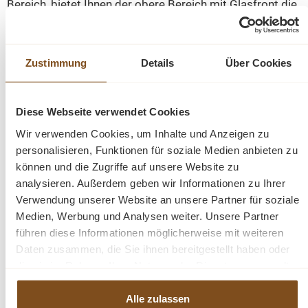
Bereich, bietet Ihnen der obere Bereich mit Glasfront die
Möglichkeit, den Landhaus-Stil durch Wohnaccessoires
zu unterstreichen. Jedes Möbelstück ist ein
handgefertigtes Unikat. Ein schöner Landhaus Vitrinen
Zustimmung
Details
Über Cookies
Schrank, der nicht nur Ihr Eigenheim in neuem Glanz
erstrahlen lassen, sondern durch seine Langlebigkeit und
Anblick Sie auf Dauer erfreuen wird.
Diese Webseite verwendet Cookies
Wir verwenden Cookies, um Inhalte und Anzeigen zu
Maße: H/B/T: ca: 210 x 200 x 35/50 cm
personalisieren, Funktionen für soziale Medien anbieten zu
können und die Zugriffe auf unsere Website zu
analysieren. Außerdem geben wir Informationen zu Ihrer
Details:
Verwendung unserer Website an unsere Partner für soziale
Medien, Werbung und Analysen weiter. Unsere Partner
Landhausstil
führen diese Informationen möglicherweise mit weiteren
Farbe Grün / Eiche
Daten zusammen, die Sie ihnen bereitgestellt haben oder
fertig montiert
die sie im Rahmen Ihrer Nutzung der Dienste gesammelt
Ober- und Unterteil
haben.
Pinenholz
Alle zulassen