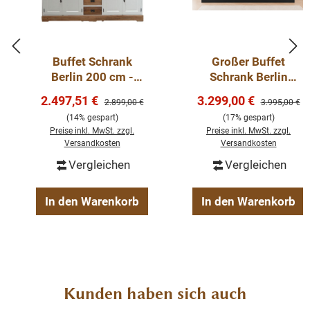
Maße: H/B/T: ca: 210 x 200 x 35/50 cm
Buffet Schrank
Großer Buffet
Berlin 200 cm -
Schrank Berlin
Details:
weiß/eiche
schwarz mit Eiche
Verkaufspreis:
Verkaufspreis:
2.497,51 €
3.299,00 €
Regulärer Preis:
Regulärer Pre
2.899,00 €
3.995,00 €
Schubladen Front
300 cm
Landhausstil
(14% gespart)
(17% gespart)
Eiche
Preise inkl. MwSt. zzgl.
Preise inkl. MwSt. zzgl.
Farbe Grün / Eiche
Versandkosten
Versandkosten
fertig montiert
Vergleichen
Vergleichen
Ober- und Unterteil
Pinenholz
In den Warenkorb
In den Warenkorb
RALfarbe graugrün 7033
Produktgalerie überspringen
Kunden haben sich auch