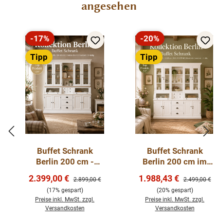
angesehen
-17%
-20%
Rabatt
Rabatt
Tipp
Tipp
Buffet Schrank
Buffet Schrank
Berlin 200 cm -
Berlin 200 cm im
weiß/eiche
Landhausstil – weiß
Verkaufspreis:
Verkaufspreis:
2.399,00 €
1.988,43 €
Regulärer Preis:
Regulärer Pre
2.899,00 €
2.499,00 €
Landhaus-Stil
200 cm
(17% gespart)
(20% gespart)
Preise inkl. MwSt. zzgl.
Preise inkl. MwSt. zzgl.
Versandkosten
Versandkosten