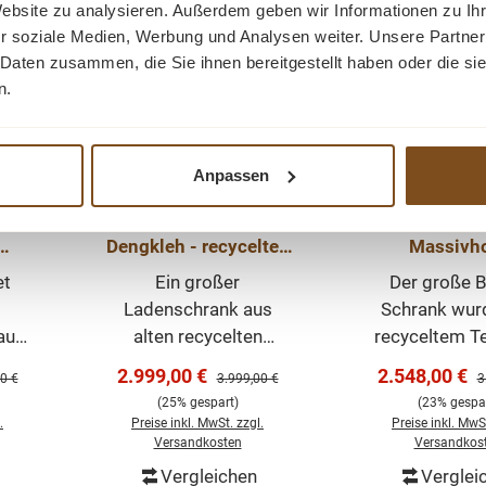
Website zu analysieren. Außerdem geben wir Informationen zu I
r soziale Medien, Werbung und Analysen weiter. Unsere Partner
 Daten zusammen, die Sie ihnen bereitgestellt haben oder die s
n.
Anpassen
rlin
Buffet Schrank 200cm
Buffet Sch
Dengkleh - recyceltes
Massivh
ar -
Teak
Ladenschrank
et
Ein großer
Der große B
l
- recyceltes T
Ladenschrank aus
Schrank wur
aus-
alten recycelten
recyceltem T
Dengkleh Teakholz.
gebaut und
Verkaufspreis:
Verkaufsprei
2.999,00 €
2.548,00 €
er Preis:
Regulärer Preis:
R
0 €
3.999,00 €
3
nd
Unsere Teak
dadurch eine
(25% gespart)
(23% gespar
ück,
Landhausmöbel sind
eigenen Ch
.
Preise inkl. MwSt. zzgl.
Preise inkl. MwSt
in
hochwertig und zeitlos.
Unsere mas
Versandkosten
Versandkos
n
Jedes Möbelstück
Teakmöbel si
Vergleichen
Verglei