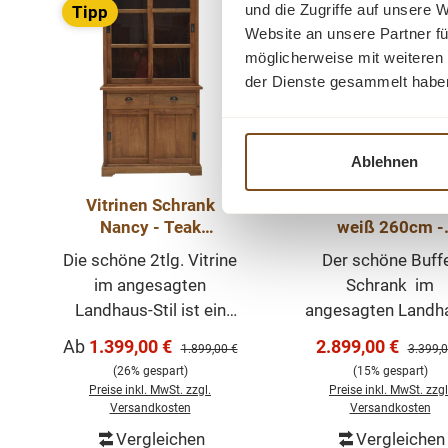
und die Zugriffe auf unsere 
Tipp
Tipp
Website an unsere Partner fü
möglicherweise mit weiteren
der Dienste gesammelt habe
Ablehnen
Vitrinen Schrank
Buffet Schrank Be
Nancy - Teak
weiß 260cm -
Massivholz
mehrteilig zerlegb
Die schöne 2tlg. Vitrine
Der schöne Buff
Geschirrschrank mit
Landhaus Möbe
im angesagten
Schrank im
Schiebetüren
Vitrine
Landhaus-Stil ist ein
angesagten Landh
hochwertiges und
Stil ist ein
Verkaufspreis:
Verkaufspreis:
Ab
1.399,00 €
2.899,00 €
Regulärer Preis:
Regulär
1.899,00 €
3.399,0
zeitloses Möbelstück,
hochwertiges u
(26% gespart)
(15% gespart)
welches überall in
zeitloses Möbelst
Preise inkl. MwSt. zzgl.
Preise inkl. MwSt. zzgl
Ihrem Haus einen
welches überall 
Versandkosten
Versandkosten
prägenden Eindruck
Ihrem Haus eine
Vergleichen
Vergleichen