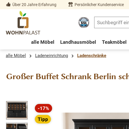
Über 20 Jahre Erfahrung
Persönlicher Kundenservice
springen
Zur Hauptnavigation springen
alle Möbel
Landhausmöbel
Teakmöbel
alle Möbel
Ladeneinrichtung
Ladenschränke
Großer Buffet Schrank Berlin sc
Bildergalerie überspringen
-17%
Rabatt
Tipp