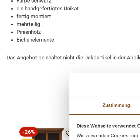
Farbe schwarz
ein handgefertigtes Unikat
fertig montiert
mehrteilig
Pinienholz
Eichenelemente
Das Angebot beinhaltet nicht die Dekoartikel in der Abbi
Zustimmung
Produktgalerie überspringen
Diese Webseite verwendet 
-26%
-15%
Wir verwenden Cookies, um I
Rabatt
Rabatt