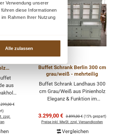
hrer Verwendung unserer
Tipp
 führen diese Informationen
ie im Rahmen Ihrer Nutzung
Alle zulassen
rank
Buffet Schrank Berlin 300 cm
olz
grau/weiß - mehrteilig
 200 cm
uffet
eak Holz
Buffet Schrank Landhaus 300
de aus
cm Grau/Weiß aus Pinienholz
eakholz
Eleganz & Funktion im
 hat
s:
egulärer Preis:
.299,00 €
Landhausstil Der Buffet
n ganz
t)
Schrank im Landhausstil ist
Verkaufspreis:
arme.
3.299,00 €
Regulärer Preis:
3.899,00 €
(15% gespart)
. zzgl.
ein hochwertiges und
siven
ten
Preise inkl. MwSt. zzgl. Versandkosten
zeitloses Möbelstück, das
nd sehr
chen
Vergleichen