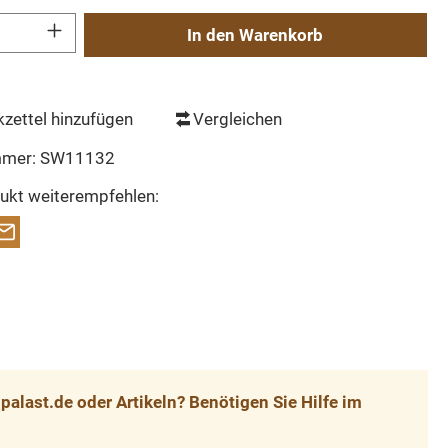
Gib den gewünschten Wert ein oder benutze die Schaltflächen um die Anzahl zu erh
In den Warenkorb
zettel hinzufügen
Vergleichen
mmer:
SW11132
ukt weiterempfehlen:
alast.de oder Artikeln? Benötigen Sie Hilfe im