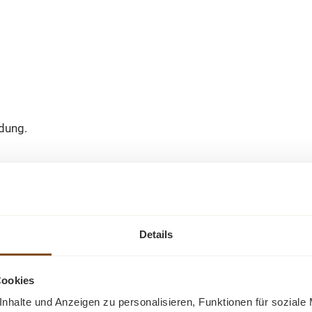
ldung.
Details
Ähnliche Produkte
Cookies
-25%
-23%
nhalte und Anzeigen zu personalisieren, Funktionen für soziale
Rabatt
Rabatt