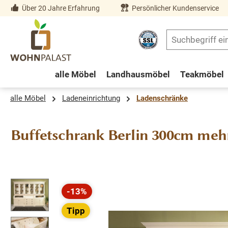
Über 20 Jahre Erfahrung
Persönlicher Kundenservice
springen
Zur Hauptnavigation springen
alle Möbel
Landhausmöbel
Teakmöbel
alle Möbel
Ladeneinrichtung
Ladenschränke
Buffetschrank Berlin 300cm mehr
Bildergalerie überspringen
-13%
Rabatt
Tipp