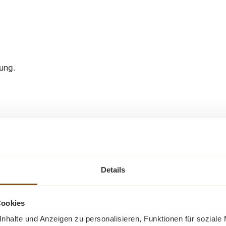
dung.
Ähnliche Produkte
Details
-20%
-32%
Rabatt
Rabatt
Cookies
Tipp
Tipp
nhalte und Anzeigen zu personalisieren, Funktionen für soziale
Neu