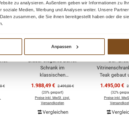
Website zu analysieren. Außerdem geben wir Informationen zu I
r soziale Medien, Werbung und Analysen weiter. Unsere Partner
 Daten zusammen, die Sie ihnen bereitgestellt haben oder die s
n.
rlin
Buffet Schrank Berlin
Vitrinen Sc
Anpassen
200 cm im
Brescia Tea
Landhausstil –
ffet
Dieser elegante Buffet
Der Bres
m
Murano 200 cm
Schrank im
Vitrinenschran
klassischen
Teak gebaut 
in
Landhausstil ist ein
dadurch eine
Verkaufspreis:
Verkaufsprei
1.988,49 €
1.495,00 €
er Preis:
Regulärer Preis:
R
0 €
2.499,00 €
2
für
echtes Highlight für
eigenen Char
(20% gespart)
(32% gespar
he
Esszimmer, Küche
massiven Te
.
Preise inkl. MwSt. zzgl.
Preise inkl. MwSt
 Mit
oder Wohnbereich. Mit
sind sehr be
Versandkosten
Versandkos
ßen
seiner hellen weißen
und leicht zu 
Vergleichen
Verglei
orb
In den Warenkorb
In den Wa
n
Oberfläche, den
und zu pflegen.
üren
dekorativen Glastüren
attraktiv präs