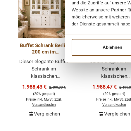
und die Zugriffe auf unsere 
Website an unsere Partner fü
möglicherweise mit weiteren
der Dienste gesammelt habe
Buffet Schrank Berlin
Buffet Schrank Be
Ablehnen
200 cm im
200 cm im
Landhausstil – weiß
Landhausstil –
Dieser elegante Buffet
Dieser elegante Bu
200 cm
Schwarz 200 c
Schrank im
Schrank im
klassischen
klassischen
Landhausstil ist ein
Landhausstil ist e
Verkaufspreis:
Verkaufspreis:
1.988,43 €
1.988,47 €
Regulärer Preis:
Regulär
2.499,00 €
2.499,0
echtes Highlight für
echtes Highlight 
(20% gespart)
(20% gespart)
Esszimmer, Küche
Esszimmer, Küc
Preise inkl. MwSt. zzgl.
Preise inkl. MwSt. zzgl
oder Wohnbereich. Mit
oder Wohnbereich.
Versandkosten
Versandkosten
seiner hellen weißen
seiner hellen wei
Vergleichen
Vergleichen
In den Warenkorb
In den Warenk
Oberfläche, den
Oberfläche, de
dekorativen Glastüren
dekorativen Glast