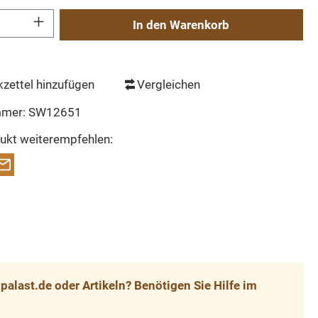
Gib den gewünschten Wert ein oder benutze die Schaltflächen um die Anzahl zu erh
In den Warenkorb
zettel hinzufügen
Vergleichen
mmer:
SW12651
ukt weiterempfehlen:
alast.de oder Artikeln? Benötigen Sie Hilfe im