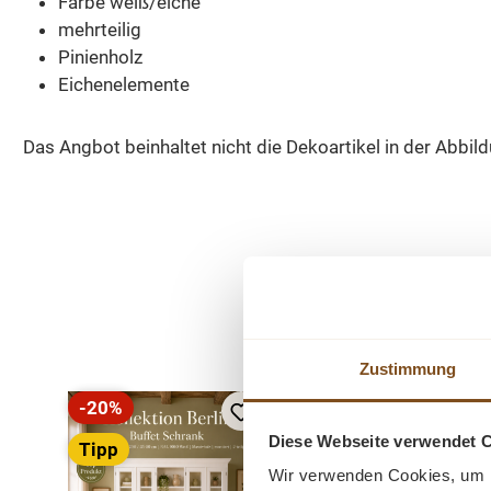
Farbe weiß/eiche
mehrteilig
Pinienholz
Eichenelemente
Das Angbot beinhaltet nicht die Dekoartikel in der Abbil
Produktgalerie überspringen
Zustimmung
-20%
-20%
Rabatt
Rabatt
Diese Webseite verwendet 
Tipp
Tipp
Wir verwenden Cookies, um I
Neu