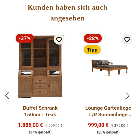
Produktgalerie überspringen
Kunden haben sich auch
angesehen
-37%
-28%
Rabatt
Rabatt
Tipp
Buffet Schrank
Lounge Gartenliege
150cm - Teak
L/R Sonnenliege
Massivholz
Massiv Teakholz
Verkaufspreis:
Verkaufspreis:
1.886,00 €
999,00 €
Regulärer Preis:
Regulärer Preis
2.999,00 €
1.379,00 €
Outdoor Möbel mit
(37% gespart)
(28% gespart)
Auflage