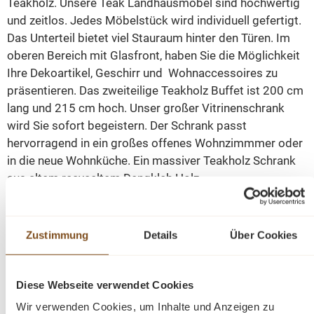
Teakholz. Unsere Teak Landhausmöbel sind hochwertig
und zeitlos. Jedes Möbelstück wird individuell gefertigt.
Das Unterteil bietet viel Stauraum hinter den Türen. Im
oberen Bereich mit Glasfront, haben Sie die Möglichkeit
Ihre Dekoartikel, Geschirr und Wohnaccessoires zu
präsentieren. Das zweiteilige Teakholz Buffet ist 200 cm
lang und 215 cm hoch. Unser großer Vitrinenschrank
wird Sie sofort begeistern. Der Schrank passt
hervorragend in ein großes offenes Wohnzimmmer oder
in die neue Wohnküche. Ein massiver Teakholz Schrank
aus altem recyceltem Dengkleh Holz.
Abmessungen: H: 210 cm B: 200 cm T: 40/50 cm
Zustimmung
Details
Über Cookies
Details:
Diese Webseite verwendet Cookies
recyceltes Dengkleh-Teak
Wir verwenden Cookies, um Inhalte und Anzeigen zu