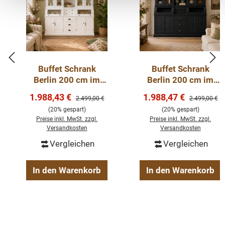
wird Sie sofort begeistern. Der Schrank passt
hervorragend in ein großes offenes Wohnzimmmer oder
in die neue Wohnküche. Ein massiver Teakholz Schrank
aus altem recyceltem Dengkleh Holz.
Buffet Schrank
Buffet Schrank
Abmessungen: H: 210 cm B: 200 cm T: 40/50 cm
Berlin 200 cm im
Berlin 200 cm im
Landhausstil – weiß
Landhausstil –
Verkaufspreis:
Verkaufspreis:
1.988,43 €
1.988,47 €
Regulärer Preis:
Regulärer Pre
2.499,00 €
2.499,00 €
200 cm
Schwarz 200 cm
Details:
(20% gespart)
(20% gespart)
Preise inkl. MwSt. zzgl.
Preise inkl. MwSt. zzgl.
Versandkosten
Versandkosten
recyceltes Dengkleh-Teak
Vergleichen
Vergleichen
ein handgefertigtes Unikat
fertig montiert
In den Warenkorb
In den Warenkorb
2-teilig