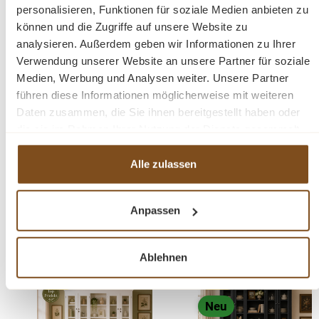
ein handgefertigtes Unikat
personalisieren, Funktionen für soziale Medien anbieten zu
fertig montiert
können und die Zugriffe auf unsere Website zu
2-teilig
analysieren. Außerdem geben wir Informationen zu Ihrer
Verwendung unserer Website an unsere Partner für soziale
Medien, Werbung und Analysen weiter. Unsere Partner
Fragen zum Produkt?
führen diese Informationen möglicherweise mit weiteren
Daten zusammen, die Sie ihnen bereitgestellt haben oder
Menü schließen
die sie im Rahmen Ihrer Nutzung der Dienste gesammelt
Produktinformationen "Buffet Schrank 200cm
haben.
Dengkleh - recyceltes Teak"
Alle zulassen
Ein großer Ladenschrank aus alten recycelten Dengkleh
Produktgalerie überspringen
Ähnliche Produkte
Teakholz. Unsere Teak Landhausmöbel sind hochwertig
Anpassen
und zeitlos. Jedes Möbelstück wird individuell gefertigt.
Das Unterteil bietet viel Stauraum hinter den Türen. Im
-20%
-20%
Ablehnen
oberen Bereich mit Glasfront, haben Sie die Möglichkeit
Rabatt
Rabatt
Tipp
Tipp
Ihre Dekoartikel, Geschirr und Wohnaccessoires zu
präsentieren. Das zweiteilige Teakholz Buffet ist 200 cm
Neu
lang und 215 cm hoch. Unser großer Vitrinenschrank