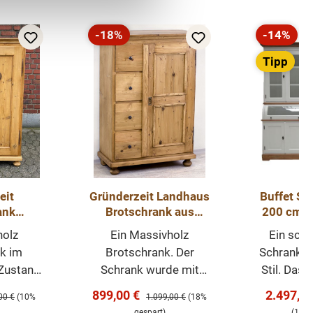
-18%
-14%
Rabatt
Rabatt
Tipp
eit
Gründerzeit Landhaus
Buffet Sc
ank
Brotschrank aus
200 cm -
lz
Weichholz
Schubla
holz
Ein Massivholz
Ein schö
öbel
E
k im
Brotschrank. Der
Schrank i
k
Zustand.
Schrank wurde mit
Stil. Das B
wachs
Antikwachs behandelt
zeitloses
s:
Verkaufspreis:
Verkaufs
899,00 €
2.497,5
ärer Preis:
Regulärer Preis:
00 €
(10%
1.099,00 €
(18%
 und
und aufpoliert. Der
welches 
gespart)
(14% 