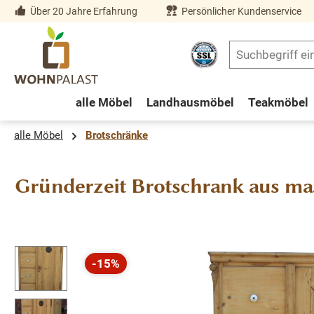
Über 20 Jahre Erfahrung
Persönlicher Kundenservice
springen
Zur Hauptnavigation springen
alle Möbel
Landhausmöbel
Teakmöbel
alle Möbel
Brotschränke
Gründerzeit Brotschrank aus m
Bildergalerie überspringen
-15%
Rabatt