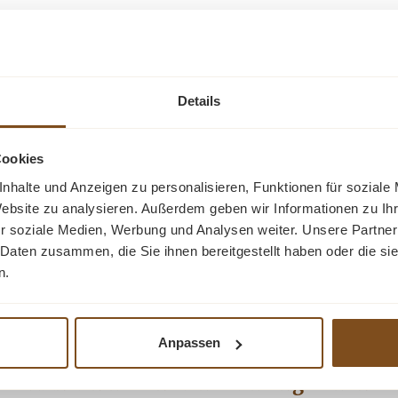
vem Weichholz
Gründerzeit 
Details
re Wohnung integriert. Der
Ein Weichholz B
Cookies
fpoliert. Im Schrank sind
Bienenwachs behandelt 
nhalte und Anzeigen zu personalisieren, Funktionen für soziale
große Schubladen für Ihre
Zustand. Im Schrank
Website zu analysieren. Außerdem geben wir Informationen zu I
hlüssel vorhanden und voll
großen Schubladen. Es 
Ve
8
rt)
r soziale Medien, Werbung und Analysen weiter. Unsere Partner
schöner Vorratsschrank für
funktionsfähig. Der S
ten
Pr
 Daten zusammen, die Sie ihnen bereitgestellt haben oder die s
. Breite: 95 cm. Tiefe: 40
ihren Wohnbereich! D
n.
Anpassen
Kunden haben sich auch angesehen