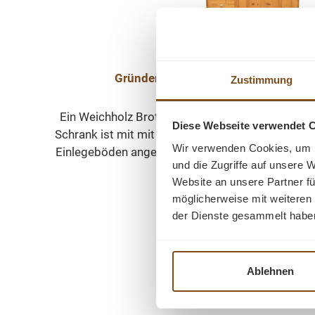
Gründerzeit Brotschrank aus massi
Zustimmung
Ein Weichholz Brotschrank, der sich direkt in Ih
Diese Webseite verwendet 
Schrank ist mit mit Bienenwachs behandelt und au
Wir verwenden Cookies, um I
Einlegeböden angebracht und der Schrank hat 5 
und die Zugriffe auf unsere 
persönlichen Gegenstände. Es sind Schloss und Sc
Verkaufspreis:
899,00 €
Regulärer Preis:
1.099,00 €
(18% gespa
Website an unsere Partner fü
funktionsfähig. Der Schrank ist voll massiv. Ein 
Preise inkl. MwSt. zzgl. Versandkos
möglicherweise mit weiteren
ihren Wohnbereich! Die Abmessungen: Höhe: 160 cm
Vergleichen
der Dienste gesammelt habe
cm.
In den Warenkorb
Ablehnen
Produktgalerie überspringen