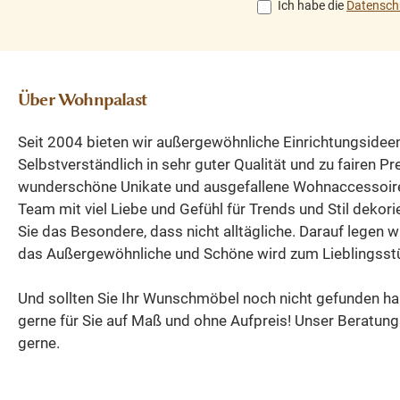
Ich habe die
Datensch
natürliche Oberflä
mit angenehme
Haptik. Die 7
Schubladen mi
Über Wohnpalast
Porzellanknöpfe
bieten praktisch
Seit 2004 bieten wir außergewöhnliche Einrichtungsidee
Stauraum für Best
Selbstverständlich in sehr guter Qualität und zu fairen P
Küchenutensilien
wunderschöne Unikate und ausgefallene Wohnaccessoir
Tischwäsche od
Team mit viel Liebe und Gefühl für Trends und Stil dekori
kleinere
Sie das Besondere, dass nicht alltägliche. Darauf legen w
Wohnaccessoires
das Außergewöhnliche und Schöne wird zum Lieblingsst
Schrank befinden 
vier Einlegeböden,
Und sollten Sie Ihr Wunschmöbel noch nicht gefunden ha
viel Platz für Gesch
gerne für Sie auf Maß und ohne Aufpreis! Unser Beratung
Vorräte, Dekorat
gerne.
oder
Alltagsgegenstä
bieten. Durch sei