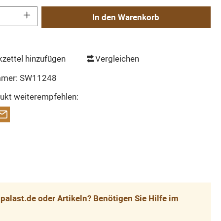
Gib den gewünschten Wert ein oder benutze die Schaltflächen um die Anzahl zu erh
In den Warenkorb
zettel hinzufügen
Vergleichen
mmer:
SW11248
ukt weiterempfehlen:
alast.de oder Artikeln? Benötigen Sie Hilfe im