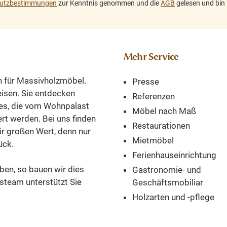
utzbestimmungen
zur Kenntnis genommen und die
AGB
gelesen und bin 
che
cm. Tiefe: 46 cm.
cm; Tiefe: 
r
Weichholzmöbel bei
Weichholzmöb
wohnpalast.de
wohnpalas
t
bestellen und direkt
bestellen und
Mehr Service
n
nach Hause liefern
nach Hause l
en
lassen.
lassen
n für Massivholzmöbel.
Presse
eck,
reisen. Sie entdecken
,
Referenzen
es, die vom Wohnpalast
er
Möbel nach Maß
ert werden. Bei uns finden
Restaurationen
ir großen Wert, denn nur
.Im
Mietmöbel
ück.
sich
Ferienhauseinrichtung
 die
ben, so bauen wir dies
Gastronomie- und
irr,
steam unterstützt Sie
Geschäftsmobiliar
ion
Holzarten und -pflege
nde
ne