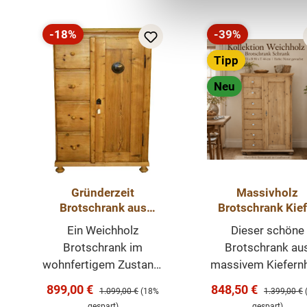
-18%
-39%
Rabatt
Rabatt
Tipp
Neu
Gründerzeit
Massivholz
Brotschrank aus
Brotschrank Kief
massivem Weichholz
Natur gewachst 7
Ein Weichholz
Dieser schöne
Schubladen &
Brotschrank im
Brotschrank au
Porzellanknöpf
wohnfertigem Zustand.
massivem Kiefern
Mit Bienenwachs
wird nach alten
Verkaufspreis:
Verkaufspreis:
899,00 €
848,50 €
Regulärer Preis:
Regulärer Pr
1.099,00 €
(18%
1.399,00 €
behandelt und
Vorgaben neu geb
gespart)
gespart)