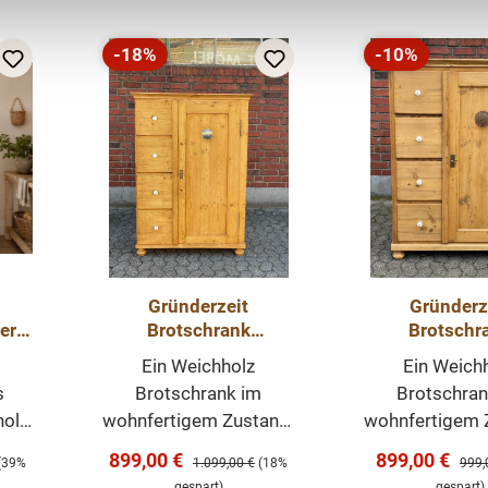
-18%
-10%
Rabatt
Rabatt
Gründerzeit
Gründerz
er
Brotschrank
Brotschr
Weichholz Schrank
Weichho
Ein Weichholz
Ein Weich
Landhausm
s
Brotschrank im
Brotschran
e
Schran
holz
wohnfertigem Zustand.
wohnfertigem 
Mit Bienenwachs
Mit Bienen
Verkaufspreis:
Verkaufsprei
899,00 €
899,00 €
eis:
Regulärer Preis:
Regul
(39%
1.099,00 €
(18%
999,
aut
behandelt und
behandelt
gespart)
gespart)