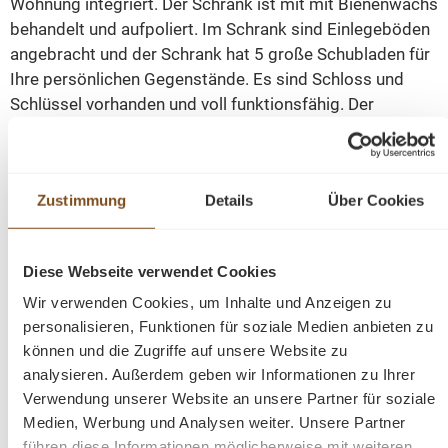
Wohnung integriert. Der Schrank ist mit mit Bienenwachs
behandelt und aufpoliert. Im Schrank sind Einlegeböden
angebracht und der Schrank hat 5 große Schubladen für
Ihre persönlichen Gegenstände. Es sind Schloss und
Schlüssel vorhanden und voll funktionsfähig. Der
Schrank ist voll massiv. Ein schöner Vorratsschrank für
ihren Wohnbereich!
Zustimmung
Details
Über Cookies
Die Abmessungen: Höhe: 160 cm. Breite: 95 cm. Tiefe:
40 cm.
Diese Webseite verwendet Cookies
Wir verwenden Cookies, um Inhalte und Anzeigen zu
Fragen zum Produkt?
personalisieren, Funktionen für soziale Medien anbieten zu
können und die Zugriffe auf unsere Website zu
Menü schließen
analysieren. Außerdem geben wir Informationen zu Ihrer
Produktinformationen "Gründerzeit
Verwendung unserer Website an unsere Partner für soziale
Brotschrank aus massivem Weichholz"
Medien, Werbung und Analysen weiter. Unsere Partner
führen diese Informationen möglicherweise mit weiteren