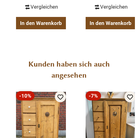
Vergleichen
Vergleichen
In den Warenkorb
In den Warenkorb
Produktgalerie überspringen
Kunden haben sich auch
angesehen
-10%
-7%
Rabatt
Rabatt