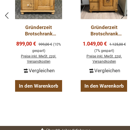
Gründerzeit
Gründerzeit
Brotschrank
Brotschrank
Weichholz
Weichholz antike
Verkaufspreis:
Verkaufspreis:
899,00 €
1.049,00 €
Regulärer Preis:
Regulärer Pre
999,00 €
(10%
1.125,00 €
Landhausmöbel
Schränke
gespart)
(7% gespart)
Schrank
Weichholzmöbel
Preise inkl. MwSt. zzgl.
Preise inkl. MwSt. zzgl.
Versandkosten
Versandkosten
Vergleichen
Vergleichen
In den Warenkorb
In den Warenkorb