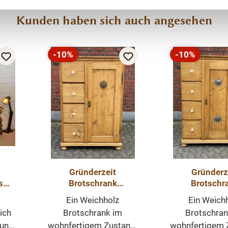
wohnpalast.de bestellen und direkt nach Hause
Kunden haben sich auch angesehen
liefern lassen.
-10%
-10%
Rabatt
Rabatt
Gründerzeit
Gründerz
s
Brotschrank
Brotschr
Weichholz
Weichho
Ein Weichholz
Ein Weich
Landhausmöbel
Landhausm
ich
Brotschrank im
Brotschran
Schrank
Schran
nung
wohnfertigem Zustand.
wohnfertigem 