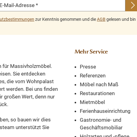
E-Mail-Adresse
*
cm.
Abmessungen: Höhe:
Tiefe: 46
146 cm; Breite: 102
Weichholzmöb
utzbestimmungen
zur Kenntnis genommen und die
AGB
gelesen und bin 
cm; Tiefe: 47 cm
wohnpalas
Weichholzmöbel bei
bestellen und
wohnpalast.de
nach Hause l
bestellen und direkt
lassen
Mehr Service
nach Hause liefern
lassen.
n für Massivholzmöbel.
Presse
reisen. Sie entdecken
Referenzen
es, die vom Wohnpalast
Möbel nach Maß
ert werden. Bei uns finden
Restaurationen
ir großen Wert, denn nur
Mietmöbel
ück.
Ferienhauseinrichtung
ben, so bauen wir dies
Gastronomie- und
steam unterstützt Sie
Geschäftsmobiliar
Holzarten und -pflege