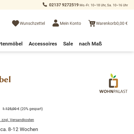
02137 9272519
Mo.-Fr. 10–18 Uhr, Sa. 10–16 Uhr
Wunschzettel
Mein Konto
Warenkorb
0,00 €
rtenmöbel
Accessoires
Sale
nach Maß
bel
1.125,00 €
(20% gespart)
. zzgl. Versandkosten
t ca. 8-12 Wochen