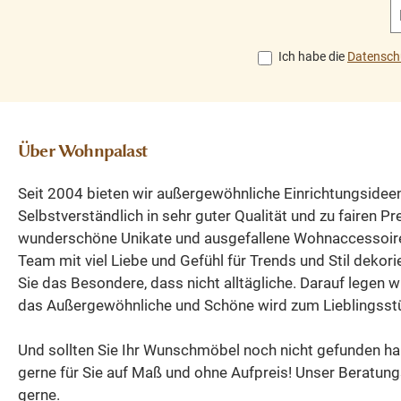
hinterlässt und eine
82 cm. Tiefe: 47 
gute Figur macht. Die
Ich habe die
Datensch
Abmessungen: Höhe:
140 cm, Breite: 85 cm,
Tiefe: 40 cm.
Weichholz Brotschrank
Über Wohnpalast
Massivholz
Seit 2004 bieten wir außergewöhnliche Einrichtungsidee
Selbstverständlich in sehr guter Qualität und zu fairen P
wunderschöne Unikate und ausgefallene Wohnaccessoir
Team mit viel Liebe und Gefühl für Trends und Stil dekori
Sie das Besondere, dass nicht alltägliche. Darauf legen w
das Außergewöhnliche und Schöne wird zum Lieblingsst
Und sollten Sie Ihr Wunschmöbel noch nicht gefunden ha
gerne für Sie auf Maß und ohne Aufpreis! Unser Beratung
gerne.