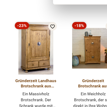
und direkt nach Hause liefern lassen.
Produktgalerie überspringen
-23%
-18%
Rabatt
Rabatt
Gründerzeit Landhaus
Gründerzeit
Brotschrank aus
Brotschrank au
Weichholz
Weichholz
Ein Massivholz
Ein Weichholz
Brotschrank. Der
Brotschrank, der s
Schrank wurde mit
direkt in Ihre Woh