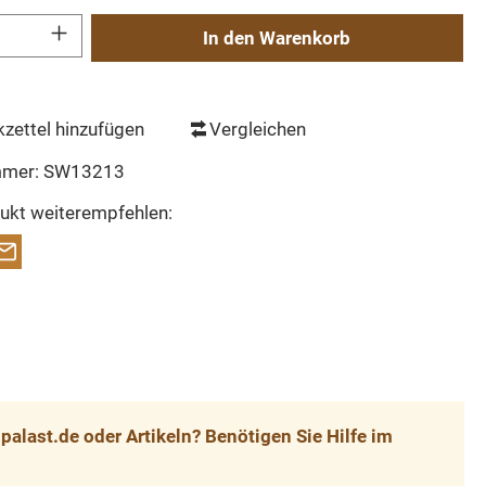
Gib den gewünschten Wert ein oder benutze die Schaltflächen um die Anzahl zu erh
In den Warenkorb
zettel hinzufügen
Vergleichen
mmer:
SW13213
ukt weiterempfehlen:
alast.de oder Artikeln? Benötigen Sie Hilfe im