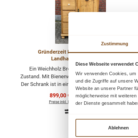
Zustimmung
Gründerzeit Brotschrank Weichholz
Landhausmöbel Schrank
Diese Webseite verwendet 
Ein Weichholz Brotschrank im wohnfertigem
Wir verwenden Cookies, um I
Zustand. Mit Bienenwachs behandelt und aufpolier
und die Zugriffe auf unsere 
Der Schrank ist in einem guten Zustand. Im Schran
Website an unsere Partner fü
sind Einlegeböden. Die vier großen Schubladen
Verkaufspreis:
899,00 €
Regulärer Preis:
möglicherweise mit weiteren
999,00 €
(10% gespart)
haben weisse Porzellanknöpfe. Es sind Schloss u
Preise inkl. MwSt. zzgl. Versandkosten
der Dienste gesammelt habe
Schlüssel vorhanden und voll funktionsfähig. Der
Vergleichen
Schrank ist voll massiv. Ein schöner Eyecatcher un
In den Warenkorb
ein tolles Einzelstück für Ihr Zuhause. Die
Ablehnen
Abmessungen: Höhe: 146 cm; Breite: 102 cm; Tief
47 cm Weichholzmöbel bei wohnpalast.de bestell