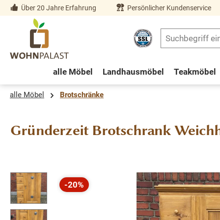
Über 20 Jahre Erfahrung
Persönlicher Kundenservice
springen
Zur Hauptnavigation springen
alle Möbel
Landhausmöbel
Teakmöbel
alle Möbel
Brotschränke
Gründerzeit Brotschrank Weichh
Bildergalerie überspringen
-20%
Rabatt