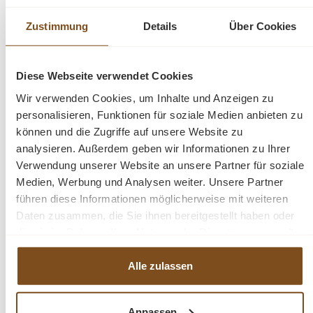
Ausrüstung im offenen Fach zu platzieren. Kombinieren
Sie diesen Artikel mit den anderen Möbeln aus unserer
Zustimmung
Details
Über Cookies
Losari-Kollektion!
Diese Webseite verwendet Cookies
Abmessung: ca. (H/B/T) 60 x 100 oder 130 x 50
Wir verwenden Cookies, um Inhalte und Anzeigen zu
personalisieren, Funktionen für soziale Medien anbieten zu
fertig montiert
können und die Zugriffe auf unsere Website zu
stabile Regalböden
analysieren. Außerdem geben wir Informationen zu Ihrer
Landhaus-Stil
Verwendung unserer Website an unsere Partner für soziale
Massivholz
Medien, Werbung und Analysen weiter. Unsere Partner
Teakholz
führen diese Informationen möglicherweise mit weiteren
Losari
Daten zusammen, die Sie ihnen bereitgestellt haben oder
TV-Schrank
die sie im Rahmen Ihrer Nutzung der Dienste gesammelt
haben.
Alle zulassen
Fragen zum Produkt?
Menü schließen
Anpassen