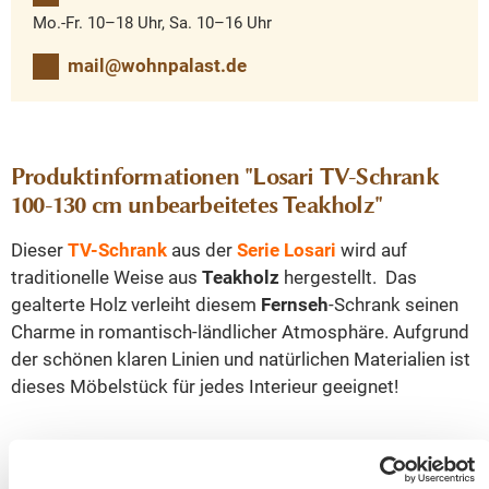
Mo.-Fr. 10–18 Uhr, Sa. 10–16 Uhr
mail@wohnpalast.de
Produktinformationen "Losari TV-Schrank
100-130 cm unbearbeitetes Teakholz"
Dieser
TV-Schrank
aus der
Serie Losari
wird auf
traditionelle Weise aus
Teakholz
hergestellt. Das
gealterte Holz verleiht diesem
Fernseh
-Schrank seinen
Charme in romantisch-ländlicher Atmosphäre. Aufgrund
der schönen klaren Linien und natürlichen Materialien ist
dieses Möbelstück für jedes Interieur geeignet!
Der Schrank hat zwei
Schubladen
und zwei offene
Fächer. Sehr praktisch, um Ihre Sachen zu verstauen und