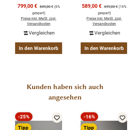
massivem
Mangoholz
Verkaufspreis:
Verkaufspreis:
799,00 €
589,00 €
Regulärer Preis:
Regulärer Preis:
849,00 €
(6%
699,00 €
(16%
Weichholz
fertig montiert
gespart)
gespart)
Preise inkl. MwSt. zzgl.
Preise inkl. MwSt. zzgl.
stabile Regalböden
Versandkosten
Versandkosten
Landhaus-Stil
Vergleichen
Vergleichen
Massivholz
Teakholz
In den Warenkorb
In den Warenkorb
Losari
TV-Schrank
Produktgalerie überspringen
Kunden haben sich auch
angesehen
-25%
-16%
Rabatt
Rabatt
Tipp
Tipp