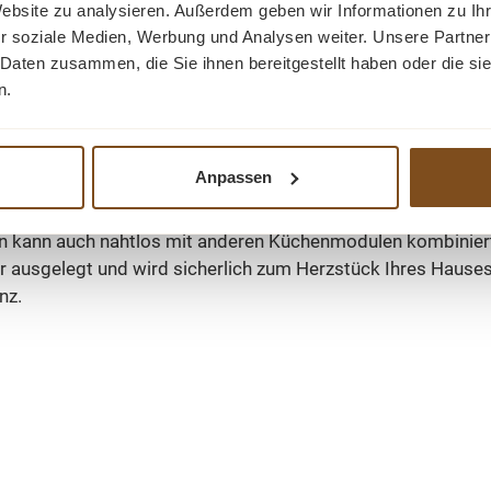
Website zu analysieren. Außerdem geben wir Informationen zu I
r soziale Medien, Werbung und Analysen weiter. Unsere Partner
 Daten zusammen, die Sie ihnen bereitgestellt haben oder die s
n.
llation erheblich. Unsere Kücheninsel ist darauf ausgelegt, 
Anpassen
ige Reinigung mit einem leicht feuchten Tuch, um Staub un
rn kann auch nahtlos mit anderen Küchenmodulen kombiniert 
r ausgelegt und wird sicherlich zum Herzstück Ihres Hauses.
nz.