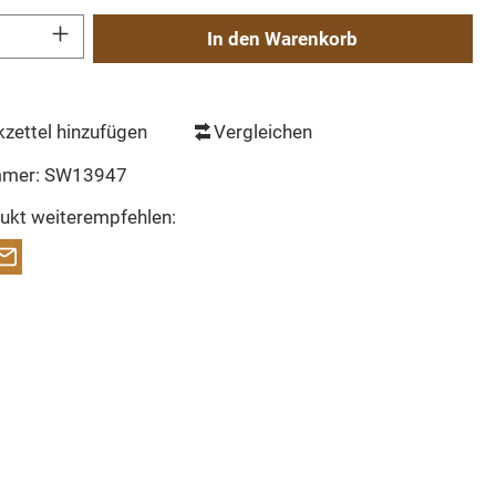
Gib den gewünschten Wert ein oder benutze die Schaltflächen um die Anzahl zu erh
In den Warenkorb
zettel hinzufügen
Vergleichen
mmer:
SW13947
ukt weiterempfehlen: