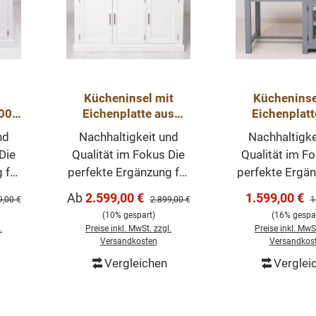
Kücheninsel mit
Kücheninse
100%
Eichenplatte aus
Eichenplatt
100% Massivholz -
100% Massiv
nd
Nachhaltigkeit und
Nachhaltigke
k
Hochwertige
hochwert
Die
Qualität im Fokus Die
Qualität im F
Küchenschränke
Küchensch
 für
perfekte Ergänzung für
perfekte Ergän
e
Ihre Traumküche
Ihre Traum
Verkaufspreis:
Verkaufsprei
Ab
2.599,00 €
1.599,00 €
ärer Preis:
Regulärer Preis:
R
9,00 €
2.899,00 €
1
iner
Träumen Sie von einer
Träumen Sie v
(10% gespart)
(16% gespar
nur
Küche, die nicht nur
Küche, die ni
.
Preise inkl. MwSt. zzgl.
Preise inkl. MwSt
rn
funktional, sondern
funktional, 
Versandkosten
Versandkos
h
auch ästhetisch
auch ästhe
Vergleichen
Verglei
In den Wa
?
ansprechend ist?
ansprechend
el
Unsere Kücheninsel
Unsere Küche
vem
aus 100% massivem
aus 100% ma