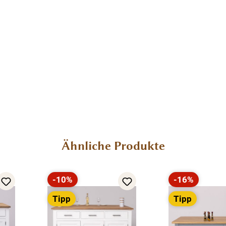
Ähnliche Produkte
-10%
-16%
Rabatt
Rabatt
Tipp
Tipp