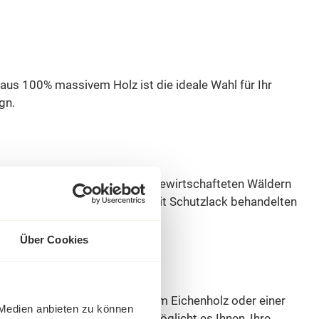
 aus 100% massivem Holz ist die ideale Wahl für Ihr
gn.
 das aus verantwortungsvoll bewirtschafteten Wäldern
ont auch unsere Umwelt. Die mit Schutzlack behandelten
dhalten.
Über Cookies
massivem Kiefernholz, massivem Eichenholz oder einer
 Medien anbieten zu können
en. Diese Vielseitigkeit ermöglicht es Ihnen, Ihre