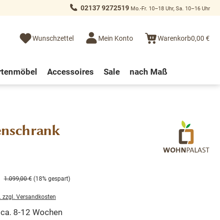
02137 9272519
Mo.-Fr. 10–18 Uhr, Sa. 10–16 Uhr
Wunschzettel
Mein Konto
Warenkorb
0,00 €
rtenmöbel
Accessoires
Sale
nach Maß
enschrank
1.099,00 €
(18% gespart)
. zzgl. Versandkosten
t ca. 8-12 Wochen