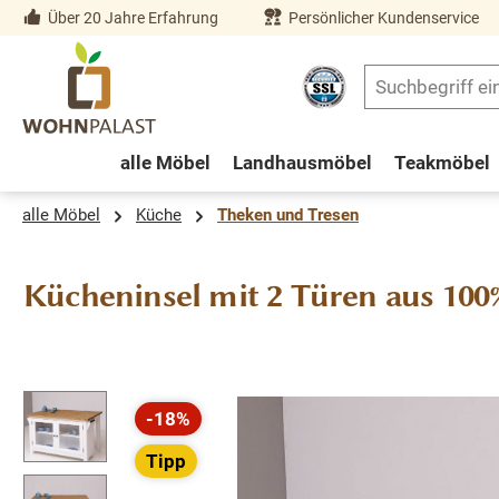
Über 20 Jahre Erfahrung
Persönlicher Kundenservice
springen
Zur Hauptnavigation springen
alle Möbel
Landhausmöbel
Teakmöbel
alle Möbel
Küche
Theken und Tresen
Kücheninsel mit 2 Türen aus 10
Bildergalerie überspringen
-18%
Rabatt
Tipp