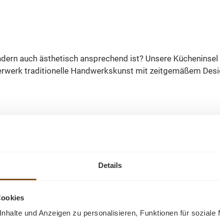
ondern auch ästhetisch ansprechend ist? Unsere Kücheninsel
terwerk traditionelle Handwerkskunst mit zeitgemäßem Desi
Unsere Kücheninsel wird aus 100% massivem Holz gefertigt,
der Küche nicht nur eine natürliche Schönheit, sondern sch
wodurch sie den Anforderungen des täglichen Gebrauchs stan
Details
Cookies
, sondern auch maximale Flexibilität. Sie können zwischen 
nhalte und Anzeigen zu personalisieren, Funktionen für soziale
andsfähiger gegen Feuchtigkeit und äußere Einflüsse zu mach