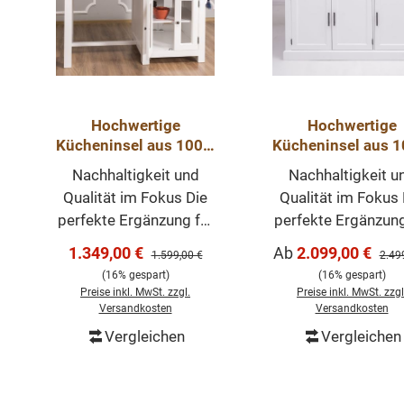
Hochwertige
Hochwertige
Kücheninsel aus 100%
Kücheninsel aus 
Massivholz -
Massivholz -
Nachhaltigkeit und
Nachhaltigkeit u
Küchenschrank
Küchenschran
Qualität im Fokus Die
Qualität im Fokus 
perfekte Ergänzung für
perfekte Ergänzung
Ihre Traumküche
Ihre Traumküch
Verkaufspreis:
Verkaufspreis:
1.349,00 €
Ab
2.099,00 €
Regulärer Preis:
Regul
1.599,00 €
2.49
Träumen Sie von einer
Träumen Sie von e
(16% gespart)
(16% gespart)
Küche, die nicht nur
Küche, die nicht 
Preise inkl. MwSt. zzgl.
Preise inkl. MwSt. zzgl
funktional, sondern
funktional, sonde
Versandkosten
Versandkosten
auch ästhetisch
auch ästhetisc
Vergleichen
Vergleichen
In den Warenkorb
ansprechend ist?
ansprechend ist
Unsere Kücheninsel
Unsere Küchenins
aus 100% massivem
aus 100% massi