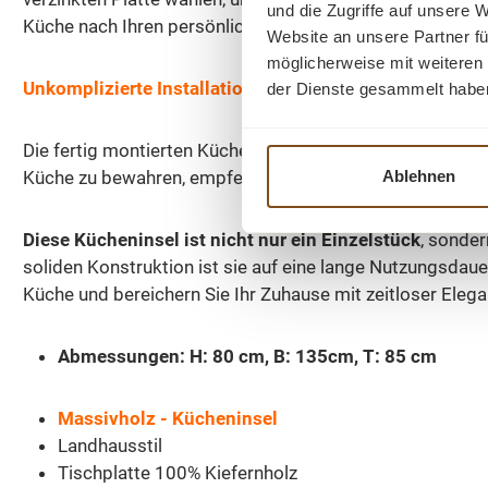
und die Zugriffe auf unsere 
Küche nach Ihren persönlichen Vorlieben zu gestalten.
Website an unsere Partner fü
möglicherweise mit weiteren
Unkomplizierte Installation und Pflege
der Dienste gesammelt habe
Die fertig montierten Küchenmodule erleichtern die Insta
Ablehnen
Küche zu bewahren, empfehlen wir lediglich die regelmäß
Diese Kücheninsel ist nicht nur ein Einzelstück
, sonde
soliden Konstruktion ist sie auf eine lange Nutzungsdaue
Küche und bereichern Sie Ihr Zuhause mit zeitloser Elega
Abmessungen: H: 80 cm, B: 135cm, T: 85 cm
Massivholz - Kücheninsel
Landhausstil
Tischplatte 100% Kiefernholz