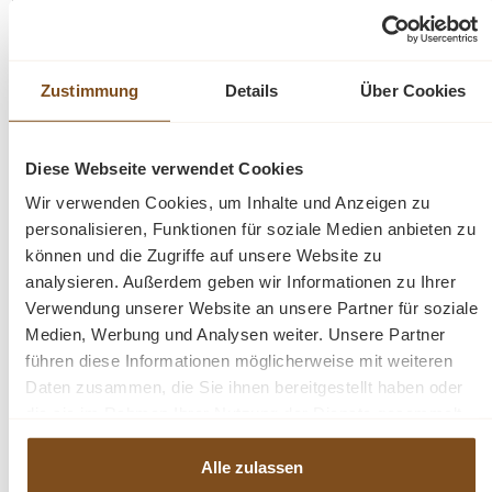
besteht. Dieser Beistelltisch enthält eine untere Ablage,
die sehr praktisch ist, um Dinge darauf zu stellen. Durch
diese Materialkombination passt dieser Beistelltisch gut
in jedes industrielle Interieur.
Zustimmung
Details
Über Cookies
Kombinieren Sie diesen Artikel mit den anderen
Diese Webseite verwendet Cookies
Möbeln aus unserer Pandora-Kollektion.
Wir verwenden Cookies, um Inhalte und Anzeigen zu
personalisieren, Funktionen für soziale Medien anbieten zu
Pandora
ist eine moderne und zeitgenössische
können und die Zugriffe auf unsere Website zu
Möbelserie, die aus gebürstetem und recyceltem
analysieren. Außerdem geben wir Informationen zu Ihrer
Teakholz kombiniert mit Metall hergestellt wird. Die
Verwendung unserer Website an unsere Partner für soziale
gradlinigen grifflosen Möbel stehen auf hohen, massiven
Medien, Werbung und Analysen weiter. Unsere Partner
Metallbeinen.
führen diese Informationen möglicherweise mit weiteren
Daten zusammen, die Sie ihnen bereitgestellt haben oder
Abmessung: ca. (H/B/T) 35 x 135 x 75
die sie im Rahmen Ihrer Nutzung der Dienste gesammelt
haben.
Alle zulassen
Gewicht: 39.1 kg