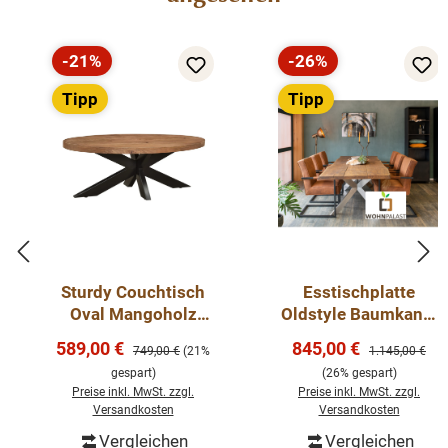
-21%
-26%
Rabatt
Rabatt
Tipp
Tipp
Sturdy Couchtisch
Esstischplatte
Oval Mangoholz
Oldstyle Baumkante
Stahlgestell
Mit V-Fuge- Stärke:
Verkaufspreis:
Verkaufspreis:
589,00 €
845,00 €
Regulärer Preis:
Regulärer Preis
749,00 €
(21%
1.145,00 €
Beistelltisch
45-48 mm Eiche
gespart)
(26% gespart)
Minimalistischer-
Preise inkl. MwSt. zzgl.
Preise inkl. MwSt. zzgl.
Stil
Versandkosten
Versandkosten
Vergleichen
Vergleichen