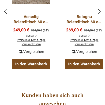
Pandora
ist eine moderne und zeitgenössische
Möbelserie, die aus gebürstetem und recyceltem
Venedig
Bologna
Beistelltisch 60 cm
Beistelltisch 60 cm
Teakholz kombiniert mit Metall hergestellt wird. Die
Teakholz
quadratisch
gradlinigen grifflosen Möbel stehen auf hohen, massiven
Verkaufspreis:
Verkaufspreis:
249,00 €
269,00 €
Regulärer Preis:
Regulärer Preis:
329,00 €
(24%
399,00 €
(33%
Couchtisch
Couchtisch
Metallbeinen.
gespart)
gespart)
Teakholz Vintage
Preise inkl. MwSt. zzgl.
Preise inkl. MwSt. zzgl.
Landhausstil
Versandkosten
Versandkosten
Abmessung: ca. (H/B/T) 35 x 135 x 75
Vergleichen
Vergleichen
Gewicht: 39.1 kg
In den Warenkorb
In den Warenkorb
Produktgalerie überspringen
Kunden haben sich auch
angesehen