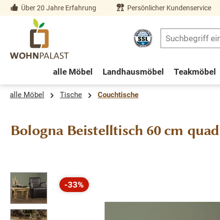
Über 20 Jahre Erfahrung
Persönlicher Kundenservice
springen
Zur Hauptnavigation springen
alle Möbel
Landhausmöbel
Teakmöbel
alle Möbel
Tische
Couchtische
Bologna Beistelltisch 60 cm quad
Bildergalerie überspringen
-33%
Rabatt