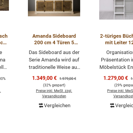
Wash Gewicht: 34 kg
naturbela
Stück e
isch
Amanda Sideboard
2-türiges Büc
sch
200 cm 4 Türen 5
mit Leiter 
olz
Schubladen Anrichte
Bücherwa
e
Das Sideboard aus der
Organisatio
Kiefernholz
gna
Serie Amanda wird auf
Präsentation 
ellen
traditionelle Weise aus
Möbelstück E
0 %
teilweise recyceltem
Sie die opt
Verkaufspreis:
Verkaufsprei
1.349,00 €
1.279,00 €
reis:
Regulärer Preis:
R
30%
1.979,00 €
1
olz
Kiefernholz
Verbindung
(32% gespart)
(29% gespar
s
hergestellt. Dieses
Aufbewahru
.
Preise inkl. MwSt. zzgl.
Preise inkl. MwSt
hlte
Möbelstück wird von
Ausstellun
Versandkosten
Versandkos
ein
Hand in Altweiß
unserem vielse
Vergleichen
Verglei
orb
In den Warenkorb
In den Wa
hes
veredelt und hat eine
türigen Büch
Schattenpatina,
mit Leiter. 
Ein
kombiniert mit
Möbelstück v