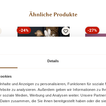
Ähnliche Produkte
-24%
-27%
Rabatt
Rabatt
Details
Cookies
nhalte und Anzeigen zu personalisieren, Funktionen für soziale
Landhaus 
Venedig Beistelltisch 60 cm
Website zu analysieren. Außerdem geben wir Informationen zu I
Fleur
Teakholz Couchtisch
r soziale Medien, Werbung und Analysen weiter. Unsere Partner
Ein sch
 Daten zusammen, die Sie ihnen bereitgestellt haben oder die s
e
Dieser industrieller
massiver 