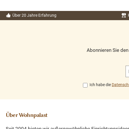
Esstisch passt
Couchtisch ist in e
hervorragend in jedes
Sitzecke unverzich
ländliche Interieur.
und sehr nützlich
Über 20 Jahre Erfahrung
Kombinieren Sie
Abstellen von Spe
diesen Artikel mit den
und Getränken. D
anderen Möbeln aus
Tisch Bologna ist 
unserer Fleur-
ländlicher
Abonnieren Sie de
Kollektion! Dieser
Couchtisch. Di
Tisch kann in
Tischplatte dies
verschiedenen
Couchtisches ist 
Abmessungen geliefert
Holz. Die Basis ist
werden Die
Holz. Durch dies
Ich habe die
Datensch
Abmessungen: ca.:
Materialkombinat
Höhe 78 cm - Breite
passt dieser
160 cm - Tiefe 90 cm.
Couchtisch gut in j
Kiefernholz
ländliche Interieu
Über Wohnpalast
naturbelassen Jedes
Dieser Couchtisch
Stück ein Unikat
Holz ist auch in d
Seit 2004 bieten wir außergewöhnliche Einrichtungsidee