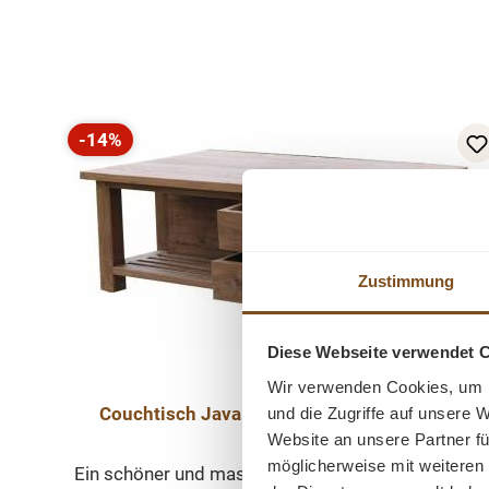
Produktgalerie überspringen
-14%
Rabatt
Zustimmung
Diese Webseite verwendet 
Wir verwenden Cookies, um I
Couchtisch Java Cage aus recyceltem Teak
und die Zugriffe auf unsere 
Website an unsere Partner fü
möglicherweise mit weiteren
Ein schöner und massiver Couchtisch. Die massiv