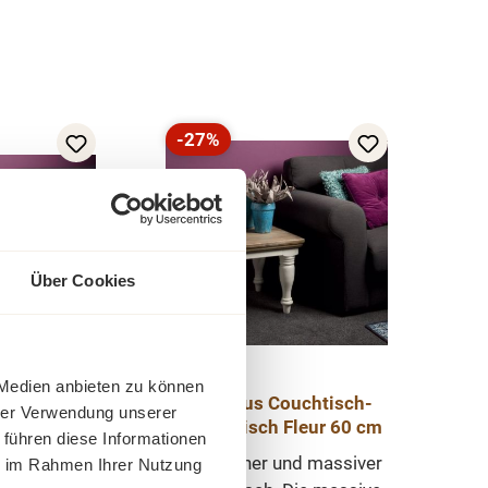
-27%
Rabatt
Über Cookies
 Medien anbieten zu können
Couchtisch
Landhaus Couchtisch-
hrer Verwendung unserer
 60 cm
Beistelltisch Fleur 60 cm
 führen diese Informationen
öner und
Ein schöner und massiver
ie im Rahmen Ihrer Nutzung
Couchtisch.