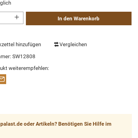
glich
Gib den gewünschten Wert ein oder benutze die Schaltflächen um die Anzahl zu erh
In den Warenkorb
zettel hinzufügen
Vergleichen
mmer:
SW12808
ukt weiterempfehlen:
alast.de oder Artikeln? Benötigen Sie Hilfe im