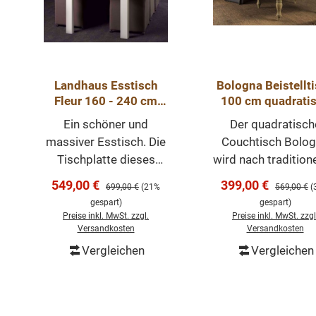
Landhaus Esstisch
Bologna Beistellt
Fleur 160 - 240 cm
100 cm quadrati
Kiefer Weiß
Couchtisch Teakh
Ein schöner und
Der quadratisch
massiver Esstisch. Die
Couchtisch Bolo
Tischplatte dieses
wird nach tradition
Esstisches besteht
Methoden aus 10
Verkaufspreis:
Verkaufspreis:
549,00 €
399,00 €
Regulärer Preis:
Regulärer P
699,00 €
(21%
569,00 €
(
aus Kiefernholz. Im
recyceltem Teakh
gespart)
gespart)
Gestell weiß lackiert.
hergestellt. Da
Preise inkl. MwSt. zzgl.
Preise inkl. MwSt. zzgl
Jedes Modell ist ein
sorgfältig ausgewä
Versandkosten
Versandkosten
Unikat. Ein besonderes
Altholz sorgt für 
Vergleichen
Vergleichen
In den Warenkorb
In den Warenk
Möbel, das in jeder
schönes natürlic
Landhauseinrichtung
und ländliches
seinen Platz findet. Der
Erscheinungsbild. 