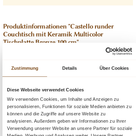
Produktinformationen "Castello runder
Couchtisch mit Keramik Multicolor
Tischplatte Bronze 100 cm"
Design trifft Eleganz – Der runde Couchtisch mit
Keramikplatte und Bronze-Fiberglasbasis
Zustimmung
Details
Über Cookies
Setzen Sie ein Statement in Ihrer Wohnung mit diesem
außergewöhnlichen Design- Couchtisch. Die edle
Diese Webseite verwendet Cookies
Keramikplatte besticht durch ihre marmorierte Optik und
Wir verwenden Cookies, um Inhalte und Anzeigen zu
vereint zeitlose Ästhetik mit robuster Alltagstauglichkeit
personalisieren, Funktionen für soziale Medien anbieten zu
– kratzfest, hitzebeständig und pflegeleicht.
können und die Zugriffe auf unsere Website zu
analysieren. Außerdem geben wir Informationen zu Ihrer
Die skulpturale Basis aus Fiberglas, veredelt mit einer
Verwendung unserer Website an unsere Partner für soziale
warm schimmernden Bronzebeschichtung, verleiht dem
Medien, Werbung und Analysen weiter. Unsere Partner