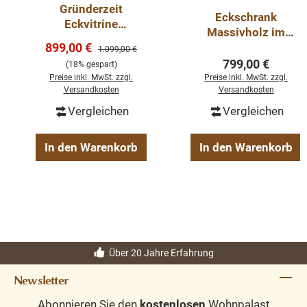
Gründerzeit
Eckschrank
Eckvitrine
Massivholz im
Massivholz
Verkaufspreis:
899,00 €
Landhausstil
Regulärer Preis:
1.099,00 €
Weichholzmöbel
Regulärer Preis
799,00 €
(18% gespart)
Eck Schrank
Preise inkl. MwSt. zzgl.
Preise inkl. MwSt. zzgl.
Versandkosten
Versandkosten
Vergleichen
Vergleichen
In den Warenkorb
In den Warenkorb
Über 20 Jahre Erfahrung
Newsletter
Abonnieren Sie den
kostenlosen
Wohnpalast