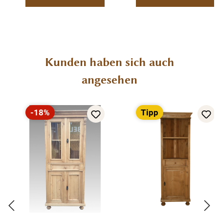
Produktgalerie überspringen
Kunden haben sich auch
angesehen
-18%
Tipp
Rabatt