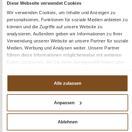
Diese Webseite verwendet Cookies
Wir verwenden Cookies, um Inhalte und Anzeigen zu
Weichholz Eckschrank
personalisieren, Funktionen für soziale Medien anbieten zu
gewachst und aufpoliert
können und die Zugriffe auf unsere Website zu
mit Innenausbau
analysieren. Außerdem geben wir Informationen zu Ihrer
Abmessungen: Höhe: 186 cm, Breite: 64 cm, Tiefe:
Verwendung unserer Website an unsere Partner für soziale
50 cm.
Medien, Werbung und Analysen weiter. Unsere Partner
führen diese Informationen möglicherweise mit weiteren
Daten zusammen, die Sie ihnen bereitgestellt haben oder
Fragen zum Produkt?
die sie im Rahmen Ihrer Nutzung der Dienste gesammelt
haben.
Menü schließen
Alle zulassen
Produktinformationen "Landhaus Eckschrank
im Jugendstil"
Anpassen
Ein schöner Eckschrank mit drei Regalböden und einer
Produktgalerie überspringen
Ähnliche Produkte
Schublade. Die vorhandenen Gebrauchsspuren haben
Ablehnen
einen antiken Charakter und sind bewusst gewollt. Das
Antikwachs veredelt das Holz und die zusätzliche Politur