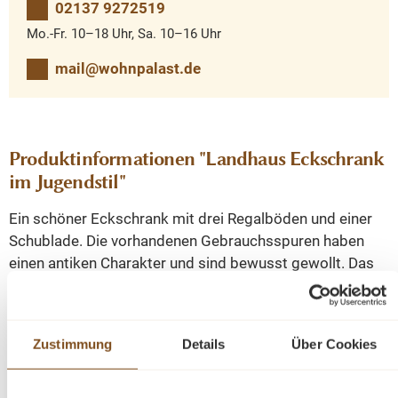
02137 9272519
Mo.-Fr. 10–18 Uhr, Sa. 10–16 Uhr
mail@wohnpalast.de
Produktinformationen "Landhaus Eckschrank
im Jugendstil"
Ein schöner Eckschrank mit drei Regalböden und einer
Schublade. Die vorhandenen Gebrauchsspuren haben
einen antiken Charakter und sind bewusst gewollt. Das
Antikwachs veredelt das Holz und die zusätzliche Politur
gibt dem Schrank einen leichten, seidenmatten Glanz.
Der Schrank im angesagten Landhausstil ist ein
Zustimmung
Details
Über Cookies
hochwertiges und zeitloses Möbelstück, welches überall
in Ihrem Haus einen prägenden Eindruck hinterlässt und
eine gute Figur macht.