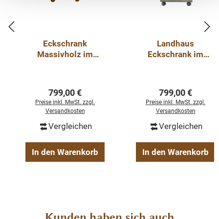
gewachst, Farbe honig
Eckschrank
Landhaus
Massivholz im
Eckschrank im
Landhausstil
Jugendstil
Regulärer Preis:
Regulärer Preis
799,00 €
799,00 €
Preise inkl. MwSt. zzgl.
Preise inkl. MwSt. zzgl.
Versandkosten
Versandkosten
Vergleichen
Vergleichen
In den Warenkorb
In den Warenkorb
Produktgalerie überspringen
Kunden haben sich auch