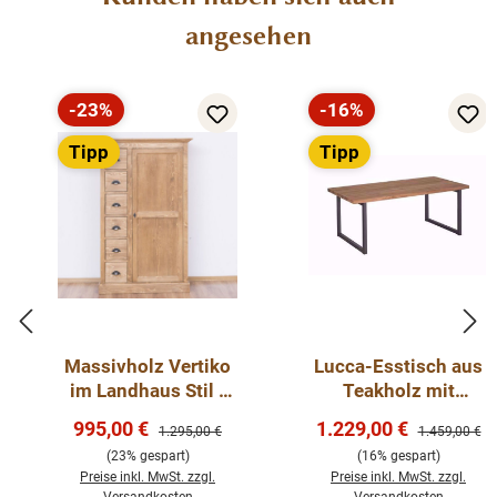
angesehen
-23%
-16%
Rabatt
Rabatt
Tipp
Tipp
Massivholz Vertiko
Lucca-Esstisch aus
im Landhaus Stil -
Teakholz mit
Multitalent
Metallgestell 180 -
Verkaufspreis:
Verkaufspreis:
995,00 €
1.229,00 €
Regulärer Preis:
Regulärer Pre
1.295,00 €
1.459,00 €
Kommode
260 cm
(23% gespart)
(16% gespart)
Preise inkl. MwSt. zzgl.
Preise inkl. MwSt. zzgl.