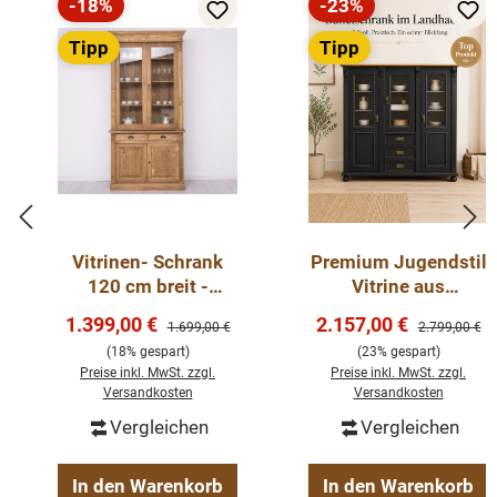
-18%
-23%
Rabatt
Rabatt
Tipp
Tipp
Vitrinen- Schrank
Premium Jugendstil
120 cm breit -
Vitrine aus
Massiver Landhaus
Weichholz –
Verkaufspreis:
Verkaufspreis:
1.399,00 €
2.157,00 €
Regulärer Preis:
Regulärer Pre
1.699,00 €
2.799,00 €
Schrank mit Glas
Landhaus-Stil,
(18% gespart)
(23% gespart)
schwarz lackiert,
Preise inkl. MwSt. zzgl.
Preise inkl. MwSt. zzgl.
handgefertigt
Versandkosten
Versandkosten
Vergleichen
Vergleichen
In den Warenkorb
In den Warenkorb