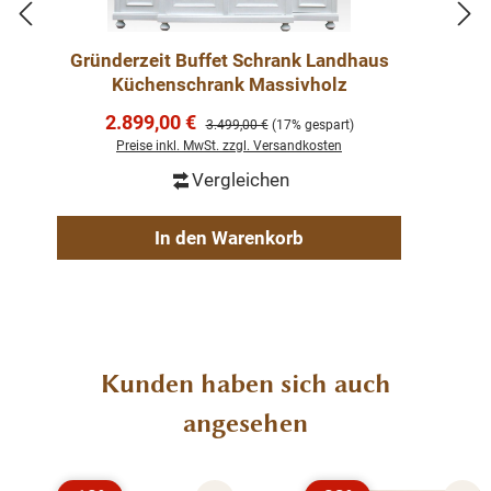
55 cm.
Gründerzeit Buffet Schrank Landhaus
Küchenschrank Massivholz
Weichholz Buffet
gewachst und aufpoliert
Verkaufspreis:
2.899,00 €
Regulärer Preis:
3.499,00 €
(17% gespart)
mit Innenausbau
Preise inkl. MwSt. zzgl. Versandkosten
fertig montiert
Vergleichen
2-teilig
In den Warenkorb
Produktgalerie überspringen
Kunden haben sich auch
angesehen