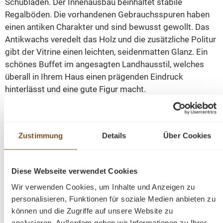
Schubladen. Der Innenausbau beinhaltet stabile
Regalböden. Die vorhandenen Gebrauchsspuren haben
einen antiken Charakter und sind bewusst gewollt. Das
Antikwachs veredelt das Holz und die zusätzliche Politur
gibt der Vitrine einen leichten, seidenmatten Glanz. Ein
schönes Buffet im angesagten Landhausstil, welches
überall in Ihrem Haus einen prägenden Eindruck
hinterlässt und eine gute Figur macht.
Abmessungen: Höhe: 195 cm, Breite: 160 cm, Tiefe: 55
cm.
Zustimmung
Details
Über Cookies
Weichholz Buffet
gewachst und aufpoliert
Diese Webseite verwendet Cookies
mit Innenausbau
Wir verwenden Cookies, um Inhalte und Anzeigen zu
fertig montiert
personalisieren, Funktionen für soziale Medien anbieten zu
2-teilig
können und die Zugriffe auf unsere Website zu
analysieren. Außerdem geben wir Informationen zu Ihrer