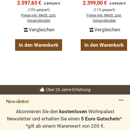
Verkaufspreis:
Verkaufspreis:
2.597,63 €
2.399,00 €
Regulärer Preis:
Regulärer Pre
2.895,00 €
2.699,00 €
Landhaus Schrank
(10% gespart)
(11% gespart)
Preise inkl. MwSt. zzgl.
Preise inkl. MwSt. zzgl.
Versandkosten
Versandkosten
Vergleichen
Vergleichen
In den Warenkorb
In den Warenkorb
Über 20 Jahre Erfahrung
Newsletter
Abonnieren Sie den
kostenlosen
Wohnpalast
Newsletter und erhalten Sie einen
5 Euro Gutschein
*.
*gilt ab einem Warenwert von 200 €.