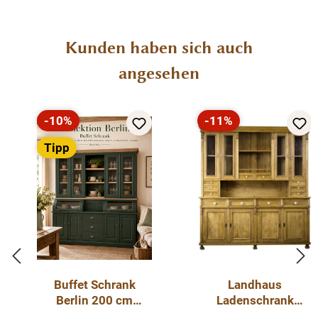
Produktgalerie überspringen
Kunden haben sich auch
angesehen
-10%
-11%
Rabatt
Rabatt
Tipp
Buffet Schrank
Landhaus
Berlin 200 cm
Ladenschrank
Tannengrün/eiche -
Massivholz