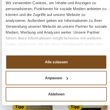
Wir verwenden Cookies, um Inhalte und Anzeigen zu
mit Innenausbau
personalisieren, Funktionen für soziale Medien anbieten zu
fertig montiert
können und die Zugriffe auf unsere Website zu
2-teilig
analysieren. Außerdem geben wir Informationen zu Ihrer
Weichholzmöbel
Verwendung unserer Website an unsere Partner für soziale
Medien, Werbung und Analysen weiter. Unsere Partner
führen diese Informationen möglicherweise mit weiteren
Fragen zum Produkt?
Daten zusammen, die Sie ihnen bereitgestellt haben oder
die sie im Rahmen Ihrer Nutzung der Dienste gesammelt
Menü schließen
haben.
Produktinformationen "Landhaus Buffet
Alle zulassen
Schrank - Massivholz Küchenschrank"
Ein Landhaus Buffet Schrank aus Massivholz. Mit
Anpassen
Produktgalerie überspringen
Ähnliche Produkte
stabilen Regalböden. Das Antikwachs veredelt das Holz
und die zusätzliche Politur gibt dem Buffet einen
Ablehnen
leichten, seidenmatten Glanz. Das Massivholz Buffet im
-20%
-20%
angesagten Landhausstil ist ein hochwertiges und
Rabatt
Rabatt
Tipp
Tipp
zeitloses Möbelstück, welches überall in Ihrem Haus