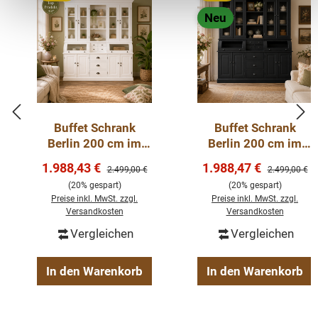
einen prägenden Eindruck hinterlässt.
Neu
Abmessungen: Höhe: 195 cm, Breite: 160 cm, Tiefe:
55 cm.
Weichholz
gewachst und aufpoliert
Buffet Schrank
Buffet Schrank
Berlin 200 cm im
Berlin 200 cm im
mit Innenausbau
Landhausstil – weiß
Landhausstil –
fertig montiert
Verkaufspreis:
Verkaufspreis:
1.988,43 €
1.988,47 €
Regulärer Preis:
Regulärer Pre
2.499,00 €
2.499,00 €
200 cm
Schwarz 200 cm
2-teilig
(20% gespart)
(20% gespart)
Weichholzmöbel
Preise inkl. MwSt. zzgl.
Preise inkl. MwSt. zzgl.
Versandkosten
Versandkosten
Vergleichen
Vergleichen
In den Warenkorb
In den Warenkorb