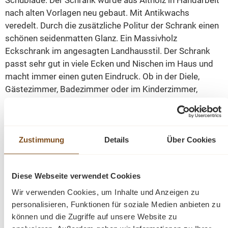
Schublade. Der Schrank wurde aus Altholz in Handarbeit
nach alten Vorlagen neu gebaut. Mit Antikwachs
veredelt. Durch die zusätzliche Politur der Schrank einen
schönen seidenmatten Glanz. Ein Massivholz
Eckschrank im angesagten Landhausstil. Der Schrank
passt sehr gut in viele Ecken und Nischen im Haus und
macht immer einen guten Eindruck. Ob in der Diele,
Gästezimmer, Badezimmer oder im Kinderzimmer,
unsere Landhaus-Möbel sorgen für ein gutes Raumklima
und bleiben immer zeitlos.
Zustimmung
Details
Über Cookies
Weichholz Eckschrank
gewachst und aufpoliert
mit Innenausbau
Diese Webseite verwendet Cookies
Abmessungen: Höhe: 185 cm, Breite: 65 cm, Tiefe:
Wir verwenden Cookies, um Inhalte und Anzeigen zu
50 cm.
personalisieren, Funktionen für soziale Medien anbieten zu
können und die Zugriffe auf unsere Website zu