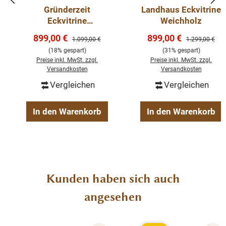
Weichholz Eckschrank
Gründerzeit
Landhaus Eckvitrine
gewachst und aufpoliert
Eckvitrine
Weichholz
mit Innenausbau
Massivholz
Verkaufspreis:
Verkaufspreis:
899,00 €
899,00 €
Regulärer Preis:
Regulärer Preis
1.099,00 €
1.299,00 €
Abmessungen: Höhe: 185 cm, Breite: 65 cm, Tiefe:
Weichholzmöbel
(18% gespart)
(31% gespart)
Eck Schrank
50 cm.
Preise inkl. MwSt. zzgl.
Preise inkl. MwSt. zzgl.
Versandkosten
Versandkosten
Vergleichen
Vergleichen
In den Warenkorb
In den Warenkorb
Produktgalerie überspringen
Kunden haben sich auch
angesehen