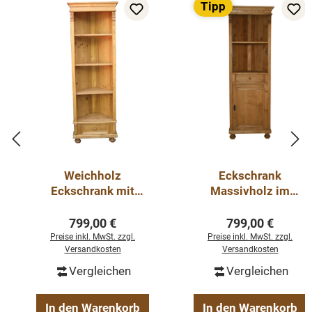
Tipp
Weichholz
Eckschrank
Eckschrank mit
Massivholz im
Schublade
Landhausstil
Regulärer Preis:
Regulärer Preis
799,00 €
799,00 €
Preise inkl. MwSt. zzgl.
Preise inkl. MwSt. zzgl.
Versandkosten
Versandkosten
Vergleichen
Vergleichen
In den Warenkorb
In den Warenkorb