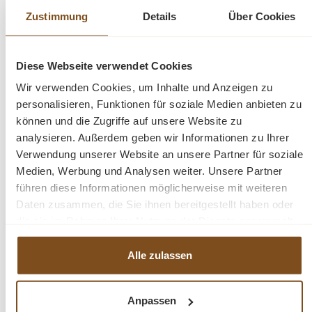
Metallrahmen und die Griffe sorgen für Stabilität und
Zustimmung
Details
Über Cookies
unterstreichen den stilvollen Loft-Charakter.
Diese Webseite verwendet Cookies
Abmessungen: Höhe: 85 cm - Breite: 165 cm - Tiefe:
Wir verwenden Cookies, um Inhalte und Anzeigen zu
45 cm
personalisieren, Funktionen für soziale Medien anbieten zu
können und die Zugriffe auf unsere Website zu
Pflegehinweis: Mit einem leicht feuchten Tuch
analysieren. Außerdem geben wir Informationen zu Ihrer
abwischen.
Verwendung unserer Website an unsere Partner für soziale
Medien, Werbung und Analysen weiter. Unsere Partner
Ein massives, langlebiges Möbelstück im modernen
führen diese Informationen möglicherweise mit weiteren
Loft- und Landhausstil, das Funktionalität und Design
Daten zusammen, die Sie ihnen bereitgestellt haben oder
perfekt verbindet.
die sie im Rahmen Ihrer Nutzung der Dienste gesammelt
haben.
Alle zulassen
Fragen zum Produkt?
Anpassen
Menü schließen