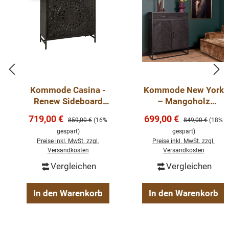
Kommode Casina -
Kommode New York
Renew Sideboard
– Mangoholz
100cm
massiv,
Verkaufspreis:
Verkaufspreis:
719,00 €
699,00 €
Regulärer Preis:
Regulärer Preis:
859,00 €
(16%
849,00 €
(18%
Fischgrätenmuster,
gespart)
gespart)
2 Türen & 1
Preise inkl. MwSt. zzgl.
Preise inkl. MwSt. zzgl.
Schublade, 115 cm
Versandkosten
Versandkosten
Vergleichen
Vergleichen
In den Warenkorb
In den Warenkorb