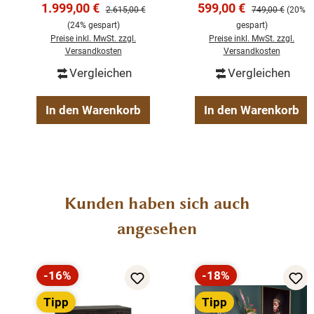
Abmessungen: Höhe: 85 cm - Breite: 165 cm - Tiefe:
Verkaufspreis:
Verkaufspreis:
1.999,00 €
599,00 €
Regulärer Preis:
Regulärer Preis:
2.615,00 €
749,00 €
(20%
Tür | 55x45x200 cm
45 cm
(24% gespart)
gespart)
Preise inkl. MwSt. zzgl.
Preise inkl. MwSt. zzgl.
Versandkosten
Versandkosten
Pflegehinweis: Mit einem leicht feuchten Tuch
Vergleichen
Vergleichen
abwischen.
In den Warenkorb
In den Warenkorb
Ein massives, langlebiges Möbelstück im modernen
Loft- und Landhausstil, das Funktionalität und Design
perfekt verbindet.
Produktgalerie überspringen
Kunden haben sich auch
angesehen
-16%
-18%
Rabatt
Rabatt
Tipp
Tipp