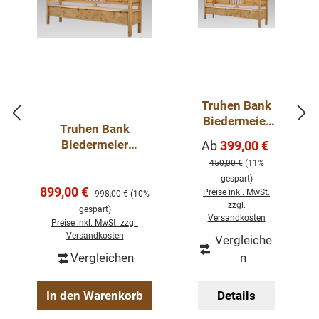
Stauraum unter dem Sitz eine praktische Lösung für Ihr
Zuhause.
Die Abmessungen: ca.: Höhe 92 cm - Breite 117 cm -
Tiefe 48 cm.
Truhen Bank
Biedermeier
100 % Kiefernholz
Truhen Bank
antikbraun -
Fertig montiert
Verkaufspreis:
Biedermeier
Ab
399,00 €
Regulärer Pr
in
antikbraun 220 cm
Farbe wählbar
450,00 €
(11%
verschiedene
gespart)
n Größen
Verkaufspreis:
899,00 €
Regulärer Preis:
Preise inkl. MwSt.
998,00 €
(10%
Geben Sie bitte Ihre gewünschte Farbe beim Kauf im
zzgl.
gespart)
Kommentarfeld mit an.
Versandkosten
Preise inkl. MwSt. zzgl.
Versandkosten
Vergleiche
Vergleichen
n
In den Warenkorb
Details