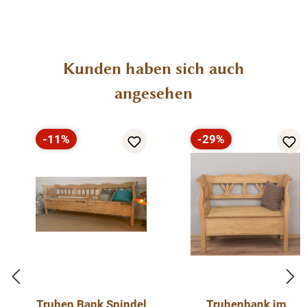
Produktgalerie überspringen
Kunden haben sich auch
angesehen
-11%
-29%
Rabatt
Rabatt
Truhen Bank Spindel
Truhenbank im