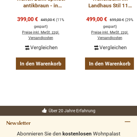
antikbraun - in
Landhaus Stil 117
verschiedenen
cm Sitzbank, Küche,
Verkaufspreis:
Verkaufspreis:
399,00 €
Größen
499,00 €
Truhe - gewachst -
Regulärer Preis:
Regulärer Preis:
449,00 €
(11%
699,00 €
(29%
verschiedene
gespart)
gespart)
Varianten-
Preise inkl. MwSt. zzgl.
Preise inkl. MwSt. zzgl.
Versandkosten
Versandkosten
Vergleichen
Vergleichen
In den Warenkorb
In den Warenkorb
Über 20 Jahre Erfahrung
Newsletter
Abonnieren Sie den
kostenlosen
Wohnpalast