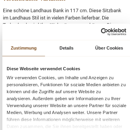
Eine schöne Landhaus Bank in 117 cm. Diese Sitzbank
im Landhaus Stil ist in vielen Farben lieferbar. Die
Truhenbank wird Ihre Wohnräume verschönern. Diese
Bank vereint Funktionalität und Design auf harmonische
Weise. Sie erweckt Erinnerungen an vergangene Zeiten
und bietet mit einem klappbaren Sitz und großzügigem
Zustimmung
Details
Über Cookies
Stauraum unter dem Sitz eine praktische Lösung für Ihr
Zuhause.
Diese Webseite verwendet Cookies
Wir verwenden Cookies, um Inhalte und Anzeigen zu
Die Abmessungen: ca.: Höhe 92 cm - Breite 117 cm -
personalisieren, Funktionen für soziale Medien anbieten zu
Tiefe 48 cm.
können und die Zugriffe auf unsere Website zu
analysieren. Außerdem geben wir Informationen zu Ihrer
100 % Kiefernholz
Verwendung unserer Website an unsere Partner für soziale
Fertig montiert
Medien, Werbung und Analysen weiter. Unsere Partner
Farbe wählbar
führen diese Informationen möglicherweise mit weiteren
Geben Sie bitte Ihre gewünschte Farbe beim Kauf im
Daten zusammen, die Sie ihnen bereitgestellt haben oder