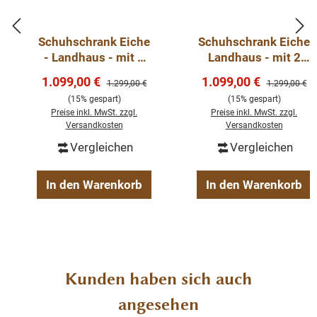
ein. Es ist das perfekte Highlight für diejenigen, die
sowohl praktische Lösungen als auch raffinierten Stil
Schuhschrank Eiche
Schuhschrank Eiche
suchen.
- Landhaus - mit 2
Landhaus - mit 2
Klappfächern
Klappfächern
Verkaufspreis:
Verkaufspreis:
1.099,00 €
1.099,00 €
Regulärer Preis:
Regulärer Pre
1.299,00 €
1.299,00 €
Die Abmessungen ca. Höhe 210 cm/ Breite 140 cm/
(15% gespart)
(15% gespart)
Tiefe 41 cm
Preise inkl. MwSt. zzgl.
Preise inkl. MwSt. zzgl.
Versandkosten
Versandkosten
zwei Türen
Vergleichen
Vergleichen
6 Kleiderhacken
Landhaus-Stil
In den Warenkorb
In den Warenkorb
montiert
massives Eichenholz
lackiert
Produktgalerie überspringen
Kunden haben sich auch
angesehen