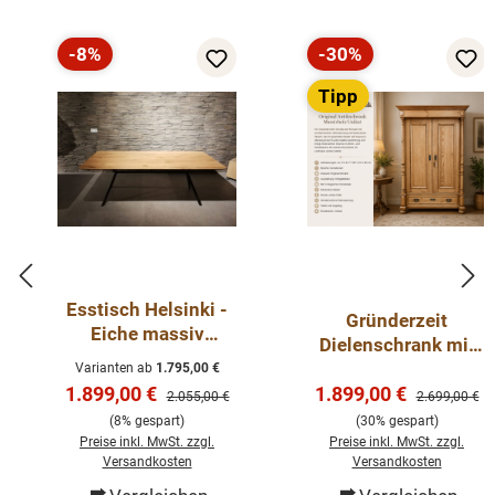
-8%
-30%
Rabatt
Rabatt
Tipp
Esstisch Helsinki -
Gründerzeit
Eiche massiv
Dielenschrank mit
200x100cm
Säulen –
Varianten ab
1.795,00 €
Verkaufspreis:
Verkaufspreis:
1.899,00 €
1.899,00 €
Antikschrank mit
Regulärer Preis:
Regulärer Pre
2.055,00 €
2.699,00 €
Schublade
(8% gespart)
(30% gespart)
Preise inkl. MwSt. zzgl.
Preise inkl. MwSt. zzgl.
Versandkosten
Versandkosten