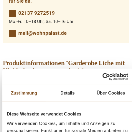
für Sie da.
02137 9272519
Mo.-Fr. 10–18 Uhr, Sa. 10–16 Uhr
mail@wohnpalast.de
Produktinformationen "Garderobe Eiche mit
Kleiderhacken - 140 cm breit"
Diese Garderobe im angesagten Landhausstil ist ein
hochwertiges, zeitloses Möbelstück, welches beim
Zustimmung
Details
Über Cookies
betreten Ihres Hauses einen prägenden Eindruck
hinterlässt und eine gute Figur macht. Entdecken Sie die
ideale Verbindung von Organisation und Präsentation
Diese Webseite verwendet Cookies
mit unserer Garderobe. Dieses Möbelstück vereint auf
Wir verwenden Cookies, um Inhalte und Anzeigen zu
elegante Weise Funktionalität und Ästhetik. Es bietet
personalisieren, Funktionen für soziale Medien anbieten zu