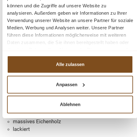
Stauraum hinter den beiden Türen und ermöglicht
können und die Zugriffe auf unsere Website zu
gleichzeitig das aufhängen Ihrer Jacken und Mäntel. Das
analysieren. Außerdem geben wir Informationen zu Ihrer
Design dieses Möbelstücks strahlt zeitlose Eleganz aus
Verwendung unserer Website an unsere Partner für soziale
und passt sich nahtlos in verschiedene Einrichtungsstile
Medien, Werbung und Analysen weiter. Unsere Partner
ein. Es ist das perfekte Highlight für diejenigen, die
führen diese Informationen möglicherweise mit weiteren
sowohl praktische Lösungen als auch raffinierten Stil
Daten zusammen, die Sie ihnen bereitgestellt haben oder
suchen.
die sie im Rahmen Ihrer Nutzung der Dienste gesammelt
haben.
Alle zulassen
Die Abmessungen ca. Höhe 210 cm/ Breite 140 cm/
Tiefe 41 cm
Anpassen
zwei Türen
6 Kleiderhacken
Ablehnen
Landhaus-Stil
montiert
massives Eichenholz
lackiert