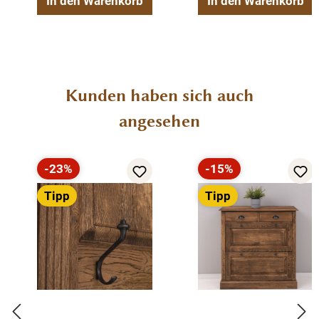
In den Warenkorb
In den Warenkorb
Produktgalerie überspringen
Kunden haben sich auch
angesehen
-23%
-15%
Rabatt
Rabatt
Tipp
Tipp