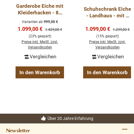
Garderobe Eiche mit
Schuhschrank Eiche
Kleiderhacken - 80
- Landhaus - mit 2
cm breit
Klappfächern
Varianten ab
999,00 €
Verkaufspreis:
Verkaufspreis:
1.099,00 €
1.099,00 €
Regulärer Preis:
Regulärer Pre
1.429,00 €
1.299,00 €
(23% gespart)
(15% gespart)
Preise inkl. MwSt. zzgl.
Preise inkl. MwSt. zzgl.
Versandkosten
Versandkosten
Vergleichen
Vergleichen
In den Warenkorb
In den Warenkorb
Über 20 Jahre Erfahrung
Newsletter