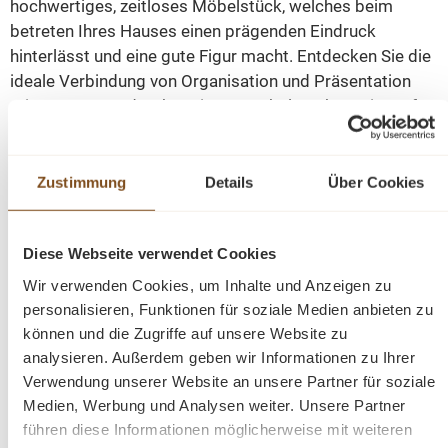
hochwertiges, zeitloses Möbelstück, welches beim
betreten Ihres Hauses einen prägenden Eindruck
hinterlässt und eine gute Figur macht. Entdecken Sie die
ideale Verbindung von Organisation und Präsentation
mit unserer Garderobe. Dieses Möbelstück vereint auf
elegante Weise Funktionalität und Ästhetik. Es bietet
Stauraum in den beiden offenen Fächern und ermöglicht
gleichzeitig das aufhängen Ihrer Jacken und Mäntel. Das
Zustimmung
Details
Über Cookies
Design dieses Möbelstücks strahlt zeitlose Eleganz aus
und passt sich nahtlos in verschiedene Einrichtungsstile
Diese Webseite verwendet Cookies
ein. Es ist das perfekte Highlight für diejenigen, die
sowohl praktische Lösungen als auch raffinierten Stil
Wir verwenden Cookies, um Inhalte und Anzeigen zu
suchen.
personalisieren, Funktionen für soziale Medien anbieten zu
können und die Zugriffe auf unsere Website zu
analysieren. Außerdem geben wir Informationen zu Ihrer
Die Abmessungen ca. Höhe 210 cm/ Breite 80 cm/
Verwendung unserer Website an unsere Partner für soziale
Tiefe 41 cm
Medien, Werbung und Analysen weiter. Unsere Partner
führen diese Informationen möglicherweise mit weiteren
zwei offene Fächer