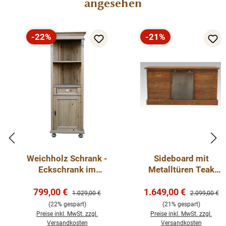
angesehen
-22%
-21%
Rabatt
Rabatt
Weichholz Schrank -
Sideboard mit
Eckschrank im
Metalltüren Teak
Jugendstil
Massivholz 180cm
Verkaufspreis:
Verkaufspreis:
799,00 €
1.649,00 €
Regulärer Preis:
Regulärer Pre
1.029,00 €
2.099,00 €
(22% gespart)
(21% gespart)
Preise inkl. MwSt. zzgl.
Preise inkl. MwSt. zzgl.
Versandkosten
Versandkosten