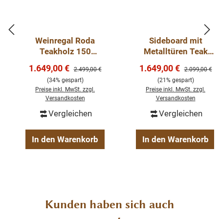
nicht nur Ihr Eigenheim in neuem Glanz erstrahlen lassen,
sondern auch Sie durch seine Langlebigkeit und den
Anblick auf Dauer erfreuen.
Weinregal Roda
Sideboard mit
Teakholz 150
Metalltüren Teak
Beschreibung
Massiv Sideboard
Massivholz 180cm
Verkaufspreis:
Verkaufspreis:
1.649,00 €
1.649,00 €
Regulärer Preis:
Regulärer Pre
2.499,00 €
2.099,00 €
Kommode
(34% gespart)
(21% gespart)
Anrichte aus recyceltem Teakholz
Preise inkl. MwSt. zzgl.
Preise inkl. MwSt. zzgl.
Versandkosten
Versandkosten
Massivholz/Metall
Farbe Schwarz
Vergleichen
Vergleichen
fertig montiert
2-teilig
In den Warenkorb
In den Warenkorb
Maße Korpus: H/B/T: 90 x 200 x 50 cm
Produktgalerie überspringen
Kunden haben sich auch