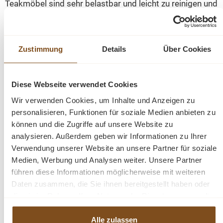
Teakmöbel sind sehr belastbar und leicht zu reinigen und
zu pflegen. Zeitlos attraktiv präsentiert sich ein
Teakmöbel auch noch nach Jahren. Jedes Modell ist ein
Unikat. Dieses Möbelstück wurde von traditionellen
Zustimmung
Details
Über Cookies
Handwerkern noch handgefertigt. Eine schöne
naturbelassene Kommode. Dieses Möbelstück wird
nicht nur Ihr Eigenheim in neuem Glanz erstrahlen lassen,
Diese Webseite verwendet Cookies
sondern auch Sie durch seine Langlebigkeit und den
Wir verwenden Cookies, um Inhalte und Anzeigen zu
Anblick auf Dauer erfreuen.
personalisieren, Funktionen für soziale Medien anbieten zu
können und die Zugriffe auf unsere Website zu
Beschreibung
analysieren. Außerdem geben wir Informationen zu Ihrer
Verwendung unserer Website an unsere Partner für soziale
Anrichte aus recyceltem Teakholz
Medien, Werbung und Analysen weiter. Unsere Partner
Massivholz/Metall
führen diese Informationen möglicherweise mit weiteren
Daten zusammen, die Sie ihnen bereitgestellt haben oder
Farbe Schwarz
die sie im Rahmen Ihrer Nutzung der Dienste gesammelt
fertig montiert
haben.
2-teilig
Alle zulassen
Maße Korpus: H/B/T: 90 x 200 x 50 cm