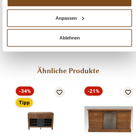
Anpassen
Fragen zum Produkt?
Menü schließen
Ablehnen
Produktinformationen "Sideboard Roda
Teakholz Schwarz 200 Massive Teak
Kommode mit Schiebetüren"
Produktgalerie überspringen
Ähnliche Produkte
Die große Anrichte wurde aus recyceltem Teak gebaut
hat 6 Schubladen und hat 2 Schiebetüren, welche auf
einer Metallschiene aufgehängt ist. Die massiven
-34%
-21%
Rabatt
Rabatt
Teakmöbel sind sehr belastbar und leicht zu reinigen
Tipp
und zu pflegen. Zeitlos attraktiv präsentiert sich ein
Teakmöbel auch noch nach Jahren. Jedes Modell ist ein
Unikat. Dieses Möbelstück wurde von traditionellen
Handwerkern noch handgefertigt. Eine schöne
naturbelassene Kommode. Dieses Möbelstück wird