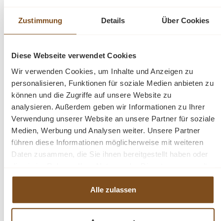
Massivholz
Venedig
Zustimmung
Details
Über Cookies
Sideboard
Kommode
Diese Webseite verwendet Cookies
recyceltem Teakholz, White Wash
Gewicht: 127 kg
Wir verwenden Cookies, um Inhalte und Anzeigen zu
personalisieren, Funktionen für soziale Medien anbieten zu
können und die Zugriffe auf unsere Website zu
analysieren. Außerdem geben wir Informationen zu Ihrer
Verwendung unserer Website an unsere Partner für soziale
Fragen zum Produkt?
Medien, Werbung und Analysen weiter. Unsere Partner
führen diese Informationen möglicherweise mit weiteren
Menü schließen
Daten zusammen, die Sie ihnen bereitgestellt haben oder
die sie im Rahmen Ihrer Nutzung der Dienste gesammelt
Produktinformationen "Venedig Sideboard
haben.
180 cm Recyceltes Teakholz"
Alle zulassen
Das
Sideboard Venedig 180 cm
hat eine schöne graue
Produktgalerie überspringen
Ähnliche Produkte
Holzplatte, die diesem Möbelstück einen romantischen