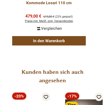
Kommode Losari 110 cm
Verkaufspreis:
479,00 €
Regulärer Preis:
619,00 €
(23% gespart)
Preise inkl. MwSt. zzgl. Versandkosten
Vergleichen
In den Warenkorb
Produktgalerie überspringen
Kunden haben sich auch
angesehen
-20%
-17%
Rabatt
Rabatt