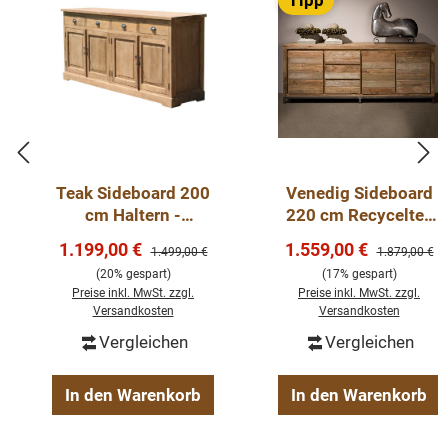
Tipp
Teak Sideboard 200
Venedig Sideboard
cm Haltern -
220 cm Recyceltes
Kommode
Teakholz
Verkaufspreis:
Verkaufspreis:
1.199,00 €
1.559,00 €
Regulärer Preis:
Regulärer Pre
1.499,00 €
1.879,00 €
Massivholz
(20% gespart)
(17% gespart)
Preise inkl. MwSt. zzgl.
Preise inkl. MwSt. zzgl.
Versandkosten
Versandkosten
Vergleichen
Vergleichen
In den Warenkorb
In den Warenkorb