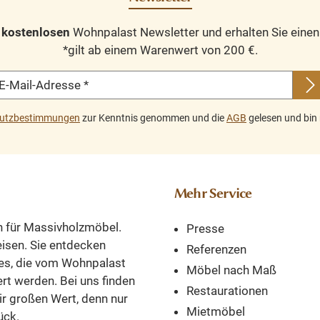
tig,
e Einflüsse in der
ländlich
end.
Farbgebung sind
Couchtisch
n
kostenlosen
Wohnpalast Newsletter und erhalten Sie eine
e
gewollt und gehören
Tischplatte 
*gilt ab einem Warenwert von 200 €.
zum Landhausstil dazu.
Couchtisches 
n
Ein Beistelltisch ist
Holz. Die Basis
E-Mail-Adresse
*
ter
beispielsweise ideal,
Holz. Durch
e
um neben oder
Materialkomb
utzbestimmungen
zur Kenntnis genommen und die
AGB
gelesen und bin 
zwischen Ihrem Sofa
passt die
he
aufgestellt zu
Couchtisch gut
hre
werden. Sehr praktisch,
ländliche Int
ung,
um Ihre Tasse Kaffee
Dieser Coucht
Mehr Service
cen
oder ein schönes
Holz ist auch
e
Accessoire zu
Größe: 130 x 
n für Massivholzmöbel.
Presse
Da
platzieren. Kombiniere
cm erhältl
reisen. Sie entdecken
Referenzen
olz
n Sie diesen Artikel mit
Kombiniere
es, die vom Wohnpalast
Möbel nach Maß
ist
den anderen Möbeln
diesen Artikel
ert werden. Bei uns finden
ein
Restaurationen
aus unserer Amanda-
anderen Möbe
ir großen Wert, denn nur
it
Mietmöbel
Kollektion!
unserer Bol
ück.