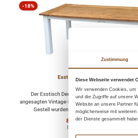
-18%
Rabatt
Zustimmung
Esstisch Vintage Teakholz 180 c
Diese Webseite verwendet 
Wir verwenden Cookies, um I
Der Esstisch Dengkleh ist ein hochwertiges M
und die Zugriffe auf unsere 
angesagten Vintage-Look. Die ausdruckstarken Bl
Website an unsere Partner fü
Gestell wurden in weiß lackiert und sind im tr
möglicherweise mit weiteren
Landhausstil gestaltet. Die massive Altholz Teak
der Dienste gesammelt habe
Verkaufspreis:
899,00 €
Regulärer Preis:
1.099,00 €
(18% gespart)
naturbelassene Holz besticht mit seiner einzigarti
Preise inkl. MwSt. zzgl. Versandkosten
Platte ist zusätzlich mit Naturwachs behandelt. Je
Vergleichen