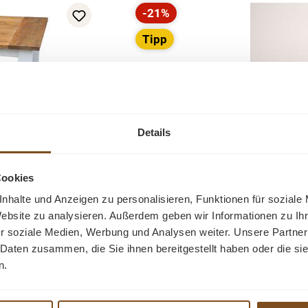
-21%
Rabatt
Tipp
Details
m
Basto runder
Cookies
nhalte und Anzeigen zu personalisieren, Funktionen für soziale
öbelstück im
Der runde Esstisch Basto mit se
Website zu analysieren. Außerdem geben wir Informationen zu I
ock Beine und das
massiver Mangoholzplatte. Das st
r soziale Medien, Werbung und Analysen weiter. Unsere Partner
aditionellen
sehr elegant. Dieser Esstisch bri
 Daten zusammen, die Sie ihnen bereitgestellt haben oder die s
 Platte und das
Wände. Die individuelle Bescha
n.
Verkau
629,0
gen Maserung. Die
zu einem Unikat. Ein Massivholz 
Preise in
der Tisch ist ein
Eleganz und seinen Charme erf