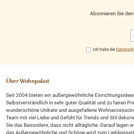
besonders hochwer
begleiten wird!
robust und einlad
Teakmöbel aus
Abonnieren Sie de
Die 5 cm stark
Massivholz in hoher
Tischplatte
Qualität zum güstigen
unterstreicht de
Preis bei
massiven Charak
wohnpalast.de
des Tisches. Di
bestellen.
Ich habe die
Datensch
natürliche
verschiedene
Teakholzoberfläc
Abmessungen auf
begeistert durch i
Lager. Beschreibung
individuelle Maser
recyceltes Teakholz
Über Wohnpalast
warme Farbnuan
jedes Stück ein Unikat
und authentisch
Esstisch rund
Seit 2004 bieten wir außergewöhnliche Einrichtungsidee
Holzstrukturen. 
Selbstverständlich in sehr guter Qualität und zu fairen P
recyceltes Teakh
wunderschöne Unikate und ausgefallene Wohnaccessoir
verarbeitet wird, 
Team mit viel Liebe und Gefühl für Trends und Stil dekori
jeder Gartentisch 
Sie das Besondere, dass nicht alltägliche. Darauf legen w
echtes Unikat m
das Außergewöhnliche und Schöne wird zum Lieblingsst