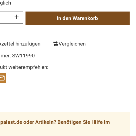
glich
Gib den gewünschten Wert ein oder benutze die Schaltflächen um die Anzahl zu erh
In den Warenkorb
zettel hinzufügen
Vergleichen
mmer:
SW11990
ukt weiterempfehlen:
alast.de oder Artikeln? Benötigen Sie Hilfe im