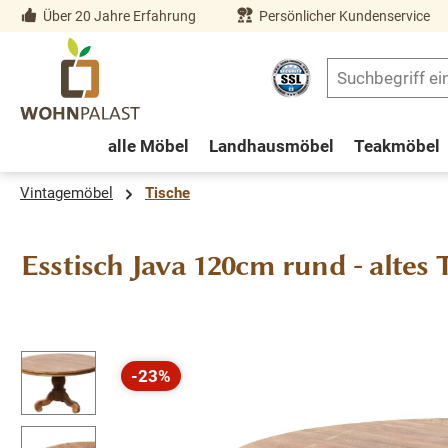
Über 20 Jahre Erfahrung
Persönlicher Kundenservice
springen
Zur Hauptnavigation springen
alle Möbel
Landhausmöbel
Teakmöbel
Vintagemöbel
Tische
Esstisch Java 120cm rund - altes 
Bildergalerie überspringen
-23%
Rabatt