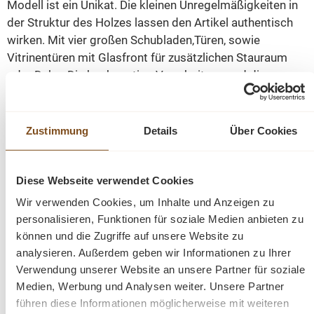
Modell ist ein Unikat. Die kleinen Unregelmäßigkeiten in
der Struktur des Holzes lassen den Artikel authentisch
wirken. Mit vier großen Schubladen,Türen, sowie
Vitrinentüren mit Glasfront für zusätzlichen Stauraum
oder Deko. Die hochwertige Verarbeitung und die
unverwechselbare Optik machen diese Vitrine zu einem
echten Hingucker. Eine Vitrine mit Charakter, die Sie ein
Leben lang begleiten wird!
Zustimmung
Details
Über Cookies
Abmessungen(H/B/T): 220/220/50 cm
Diese Webseite verwendet Cookies
Wir verwenden Cookies, um Inhalte und Anzeigen zu
Höhe Oberteil: 130 cm
personalisieren, Funktionen für soziale Medien anbieten zu
können und die Zugriffe auf unsere Website zu
Höhe Unterteil: 90 cm
analysieren. Außerdem geben wir Informationen zu Ihrer
Verwendung unserer Website an unsere Partner für soziale
Medien, Werbung und Analysen weiter. Unsere Partner
Details:
führen diese Informationen möglicherweise mit weiteren