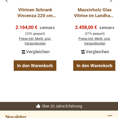
Vitrinen Schrank
Massivholz Glas
Vincenza 220 cm
Vitrine im Landhaus
Landhaus Vitrine -
Stil zweifarbig
Verkaufspreis:
Verkaufspreis:
verschiedene Farben
2.164,00 €
2.458,00 €
Regulärer Preis:
Regulärer Pre
2.899,00 €
3.899,00 €
(25% gespart)
(37% gespart)
Preise inkl. MwSt. zzgl.
Preise inkl. MwSt. zzgl.
Versandkosten
Versandkosten
Vergleichen
Vergleichen
In den Warenkorb
In den Warenkorb
Über 20 Jahre Erfahrung
Newsletter