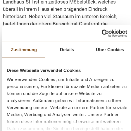
Landhaus-Stil ist ein zeitloses Möbelstück, welches
überall in Ihrem Haus einen prägenden Eindruck
hinterlässt. Neben viel Stauraum im unteren Bereich,
bietet Ihnen der obere Bereich mit Glasfront die
Möglichkeit, durch Wohnaccessoires den Landhaus-Stil
zu unterstreichen. Das Buffet ist außen weiß und innen
grau lackiert.
Zustimmung
Details
Über Cookies
Jedes Möbelstück ist ein handgefertigtes Unikat. Der
Buffetschrank wird nicht nur Ihr Eigenheim in neuem
Diese Webseite verwendet Cookies
Glanz erstrahlen lassen, sondern durch seine
Wir verwenden Cookies, um Inhalte und Anzeigen zu
Langlebigkeit und Anblick Sie auf Dauer erfreuen.
personalisieren, Funktionen für soziale Medien anbieten zu
können und die Zugriffe auf unsere Website zu
analysieren. Außerdem geben wir Informationen zu Ihrer
Abmessungen(H/B/T): 220/220/50 cm
Verwendung unserer Website an unsere Partner für soziale
Medien, Werbung und Analysen weiter. Unsere Partner
Details:
führen diese Informationen möglicherweise mit weiteren
Daten zusammen, die Sie ihnen bereitgestellt haben oder