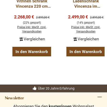
Vitrinen Schrank
Ladenschrank
Vincenza 220 cm
Vincenza im
Lichtgrau/weiß
Landhausstil 220
Verkaufspreis:
Verkaufspreis:
2.268,00 €
Landhaus Vitrine
2.499,00 €
cm - schwarz/weiß
Regulärer Preis:
Regulärer Pre
2.899,00 €
2.899,00 €
(22% gespart)
(14% gespart)
Preise inkl. MwSt. zzgl.
Preise inkl. MwSt. zzgl.
Versandkosten
Versandkosten
Vergleichen
Vergleichen
In den Warenkorb
In den Warenkorb
Über 20 Jahre Erfahrung
Newsletter
Abonnieren Sie den
kostenlosen
Wohnpalast