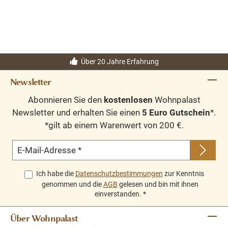
Möglichkeit, die Farbe zu wählen, die am besten zu Ihrer
Einrichtung passt. Sie können sogar die Außenseite und
Innenseite dieses Schranks in unterschiedlichen Farben
gestalten. Dieses Modell ist in Breiten von 100 bis 300
cm erhältlich.
Über 20 Jahre Erfahrung
Newsletter
Abonnieren Sie den
kostenlosen
Wohnpalast
Newsletter und erhalten Sie einen
5 Euro Gutschein
*.
*gilt ab einem Warenwert von 200 €.
E-Mail-Adresse
*
Ich habe die
Datenschutzbestimmungen
zur Kenntnis
genommen und die
AGB
gelesen und bin mit ihnen
einverstanden.
*
Über Wohnpalast