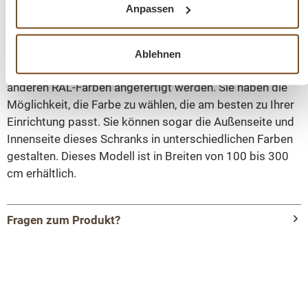
Anpassen
Aussicht ermöglicht und den Schrank mit Licht
durchflutet.
Ablehnen
Der Vitrinenschrank Neuss kann ebenfalls in sämtlichen
anderen RAL-Farben angefertigt werden. Sie haben die
Möglichkeit, die Farbe zu wählen, die am besten zu Ihrer
Einrichtung passt. Sie können sogar die Außenseite und
Innenseite dieses Schranks in unterschiedlichen Farben
gestalten. Dieses Modell ist in Breiten von 100 bis 300
cm erhältlich.
Fragen zum Produkt?
Menü schließen
Produktinformationen "Vitrinen Schrank
Neuss weiß 200 cm im Landhaus Stil"