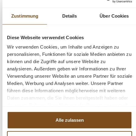
4 - Schiebetüren
4 - Schubladen
Zustimmung
Details
Über Cookies
Softclose
Fertig montiert - 2 Teile
Diese Webseite verwendet Cookies
Wir verwenden Cookies, um Inhalte und Anzeigen zu
Hier haben Sie einen ansprechenden Schrank mit einer
personalisieren, Funktionen für soziale Medien anbieten zu
glatten Lackierung, der großzügigen Stauraum für
können und die Zugriffe auf unsere Website zu
Gegenstände bietet, die unauffällig im unteren Bereich
analysieren. Außerdem geben wir Informationen zu Ihrer
verstaut werden sollen. Im Gegenzug können Sie
Verwendung unserer Website an unsere Partner für soziale
persönliche Gegenstände im verglasten Bereich des
Medien, Werbung und Analysen weiter. Unsere Partner
Sideboards zur Schau stellen.
führen diese Informationen möglicherweise mit weiteren
Daten zusammen, die Sie ihnen bereitgestellt haben oder
Die Schiebetüren sind in Aluminiumschienen montiert,
die sie im Rahmen Ihrer Nutzung der Dienste gesammelt
gleiten sanft und erzeugen beinahe den Eindruck zu
haben.
schweben. Die Schubladen sind mit einer Soft-Closing-
Alle zulassen
Funktion ausgestattet - moderner Luxus. Die Seiten des
Oberschranks bestehen aus Glas, was eine angenehme