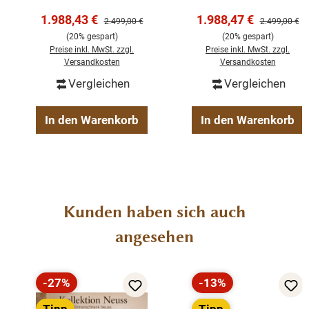
gepaart mit moderner Eleganz. Perfekt für stilvolles
Verkaufspreis:
Verkaufspreis:
1.988,43 €
1.988,47 €
Regulärer Preis:
Regulärer Pre
2.499,00 €
2.499,00 €
Präsentieren und Aufbewahren.
(20% gespart)
(20% gespart)
Preise inkl. MwSt. zzgl.
Preise inkl. MwSt. zzgl.
Versandkosten
Versandkosten
Abmessung H x B x T: 220 x 200 x 40/50 cm
Stil: Landhaus
Vergleichen
Vergleichen
Farbe: diese Vitrine ist in verschiedenen RAL-Farben
erhältlich.
In den Warenkorb
In den Warenkorb
Material: Massivholz
Farbe: weiß RAL9010
Konzept: Neuss
4 - Schiebetüren
4 - Schubladen
Produktgalerie überspringen
Kunden haben sich auch
Softclose
angesehen
Fertig montiert - 2 Teile
-27%
-13%
Rabatt
Rabatt