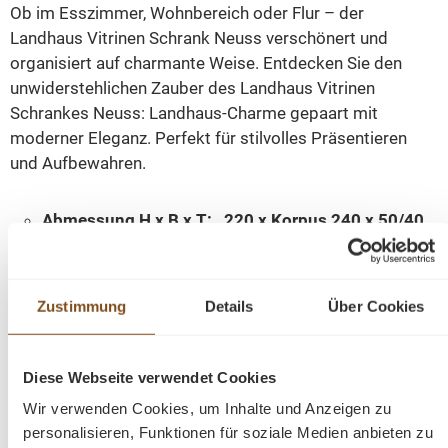
Ob im Esszimmer, Wohnbereich oder Flur – der
Landhaus Vitrinen Schrank Neuss verschönert und
organisiert auf charmante Weise.
Entdecken Sie den
unwiderstehlichen Zauber des Landhaus Vitrinen
Schrankes Neuss: Landhaus-Charme gepaart mit
moderner Eleganz. Perfekt für stilvolles Präsentieren
und Aufbewahren.
Abmessung H x B x T: 220 x Korpus 240 x 50/40
cm
Stil: Landhaus
Farbe: weiß
Zustimmung
Details
Über Cookies
Massivholz
Konzept: Neuss
6 - Schiebetüren
Diese Webseite verwendet Cookies
3 - Schubladen
Wir verwenden Cookies, um Inhalte und Anzeigen zu
Soft Close
personalisieren, Funktionen für soziale Medien anbieten zu
Fertig montiert