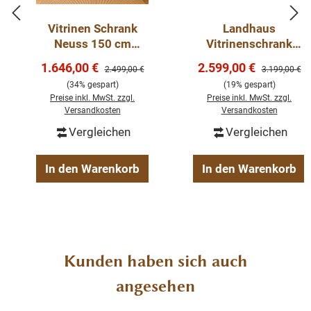
Schrankes Neuss: Landhaus-Charme gepaart mit
moderner Eleganz. Perfekt für stilvolles Präsentieren
Vitrinen Schrank
Landhaus
und Aufbewahren.
Neuss 150 cm
Vitrinenschrank
Murano/Weiß -
Neuss 220 cm
Verkaufspreis:
Verkaufspreis:
1.646,00 €
2.599,00 €
Regulärer Preis:
Regulärer Pre
2.499,00 €
3.199,00 €
Buffet Schrank mit
Schwarz -Weiß
Abmessung H x B x T: 220 x Korpus 240 x 50/40
(34% gespart)
(19% gespart)
Schiebetüren
Buffetschrank
cm
Preise inkl. MwSt. zzgl.
Preise inkl. MwSt. zzgl.
Versandkosten
Versandkosten
Stil: Landhaus
Farbe: weiß
Vergleichen
Vergleichen
Massivholz
Konzept: Neuss
In den Warenkorb
In den Warenkorb
6 - Schiebetüren
3 - Schubladen
Soft Close
Fertig montiert
2-teilig
Produktgalerie überspringen
Kunden haben sich auch
angesehen
Die Schiebetüren sind in Aluminiumschienen montiert,
gleiten sanft und erzeugen beinahe den Eindruck zu