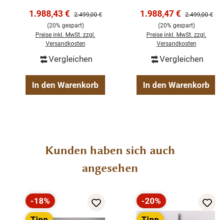
Landhausstil – weiß
Landhausstil –
Verkaufspreis:
Verkaufspreis:
1.988,43 €
1.988,47 €
Regulärer Preis:
Regulärer Pre
2.499,00 €
2.499,00 €
200 cm
Schwarz 200 cm
Die Abmessungen: Höhe 210 cm - Breite 220 cm - Tiefe 50
(20% gespart)
(20% gespart)
Preise inkl. MwSt. zzgl.
Preise inkl. MwSt. zzgl.
cm.
Versandkosten
Versandkosten
Vergleichen
Vergleichen
fertig montiert
Massivholz & Metall
In den Warenkorb
In den Warenkorb
Schubladen
100% recyceltem Teakholz
2-teilig Ober & Unterteil & Tür
Produktgalerie überspringen
Kunden haben sich auch
angesehen
-18%
-20%
Rabatt
Rabatt
Tipp
Tipp