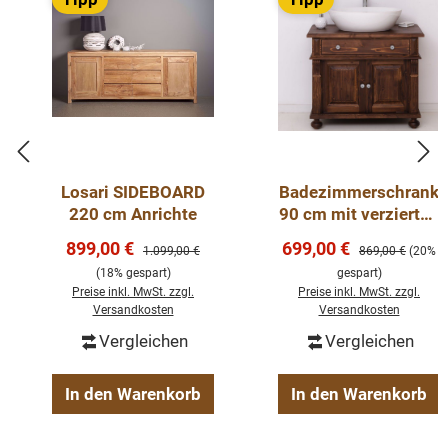
Losari SIDEBOARD
Badezimmerschrank
220 cm Anrichte
90 cm mit verzierten
Füssen für 1
Verkaufspreis:
Verkaufspreis:
899,00 €
699,00 €
Regulärer Preis:
Regulärer Preis:
1.099,00 €
869,00 €
(20%
Waschbecken -
(18% gespart)
gespart)
Badezimmermöbel
Preise inkl. MwSt. zzgl.
Preise inkl. MwSt. zzgl.
Versandkosten
Versandkosten
Vergleichen
Vergleichen
In den Warenkorb
In den Warenkorb