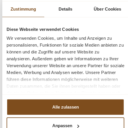
passt dieses Sideboard gut in jede Einrichtung.
Zustimmung
Details
Über Cookies
Kombinieren Sie diesen Artikel mit den anderen
Möbeln aus unserer Teak Roda - Kollektion!
Diese Webseite verwendet Cookies
Wir verwenden Cookies, um Inhalte und Anzeigen zu
Die Abmessungen: Höhe 210 cm - Breite 220 cm - Tiefe 50
personalisieren, Funktionen für soziale Medien anbieten zu
cm.
können und die Zugriffe auf unsere Website zu
analysieren. Außerdem geben wir Informationen zu Ihrer
Verwendung unserer Website an unsere Partner für soziale
fertig montiert
Medien, Werbung und Analysen weiter. Unsere Partner
Massivholz & Metall
führen diese Informationen möglicherweise mit weiteren
Schubladen
Daten zusammen, die Sie ihnen bereitgestellt haben oder
100% recyceltem Teakholz
die sie im Rahmen Ihrer Nutzung der Dienste gesammelt
2-teilig Ober & Unterteil & Tür
haben.
Alle zulassen
Fragen zum Produkt?
Anpassen