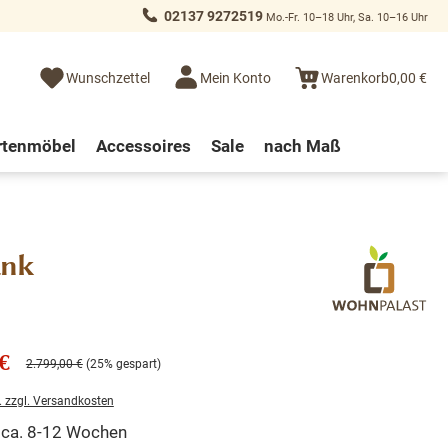
02137 9272519
Mo.-Fr. 10–18 Uhr, Sa. 10–16 Uhr
Wunschzettel
Mein Konto
Warenkorb
0,00 €
rtenmöbel
Accessoires
Sale
nach Maß
ank
€
2.799,00 €
(25% gespart)
. zzgl. Versandkosten
t ca. 8-12 Wochen