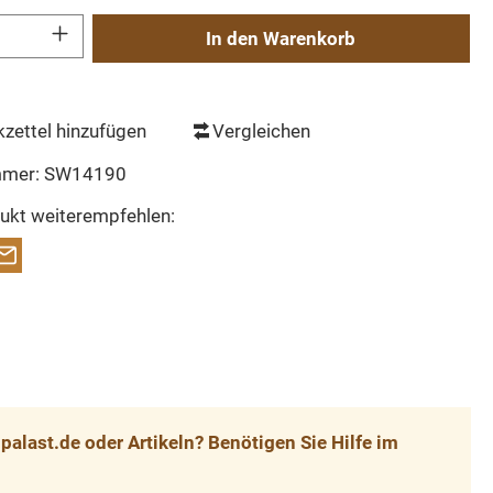
Gib den gewünschten Wert ein oder benutze die Schaltflächen um die Anzahl zu erh
In den Warenkorb
zettel hinzufügen
Vergleichen
mmer:
SW14190
ukt weiterempfehlen:
alast.de oder Artikeln? Benötigen Sie Hilfe im