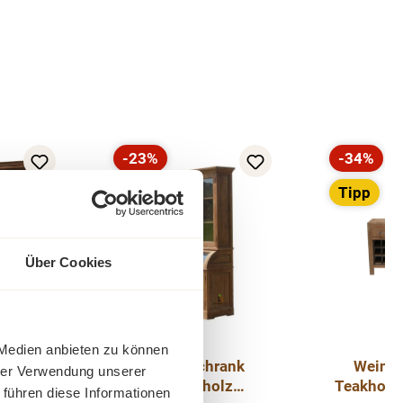
-23%
-34%
Rabatt
Rabatt
Tipp
Über Cookies
 Medien anbieten zu können
uffet
Buffet Schrank
Weinre
hrer Verwendung unserer
lta –
Massivholz
Teakholz
 führen diese Informationen