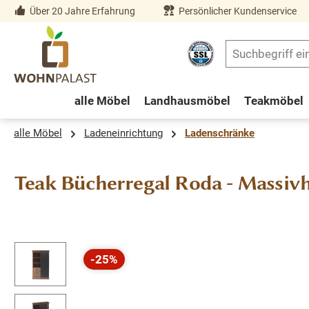
Über 20 Jahre Erfahrung
Persönlicher Kundenservice
springen
Zur Hauptnavigation springen
alle Möbel
Landhausmöbel
Teakmöbel
alle Möbel
Ladeneinrichtung
Ladenschränke
Teak Bücherregal Roda - Massi
Bildergalerie überspringen
-25%
Rabatt