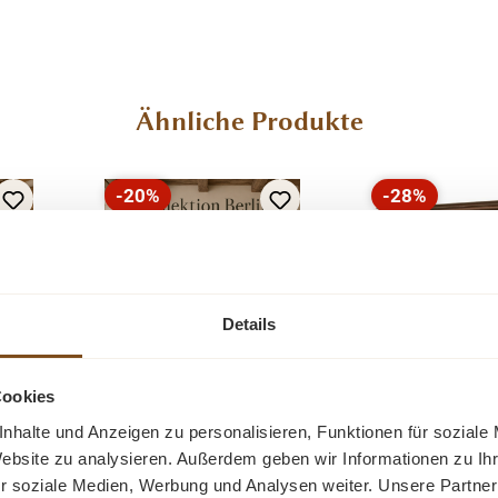
Ähnliche Produkte
-20%
-28%
Rabatt
Rabatt
Tipp
Tipp
Neu
Details
Cookies
nhalte und Anzeigen zu personalisieren, Funktionen für soziale
rlin
Buffet Schrank Berlin
Landhaus B
Website zu analysieren. Außerdem geben wir Informationen zu I
200 cm im
Schrank Ma
r soziale Medien, Werbung und Analysen weiter. Unsere Partner