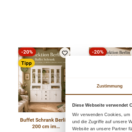
Produktgalerie überspringen
-20%
-20%
Rabatt
Rabatt
Tipp
Tipp
Neu
Zustimmung
Diese Webseite verwendet 
Wir verwenden Cookies, um I
Buffet Schrank Berlin
Buffet Schrank Be
und die Zugriffe auf unsere 
200 cm im
200 cm im
Website an unsere Partner fü