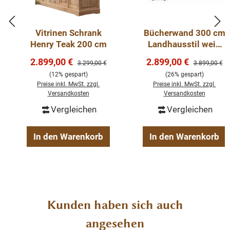
lassen, sondern auch Sie durch seine Langlebigkeit und
den Anblick auf Dauer erfreuen.
Vitrinen Schrank
Bücherwand 300 cm
Henry Teak 200 cm
Landhausstil weiß
Abmessungen (B/H/T): 170/230/45 cm
mit Leiter –
Verkaufspreis:
Verkaufspreis:
2.899,00 €
2.899,00 €
Regulärer Preis:
Regulärer Pre
3.299,00 €
3.899,00 €
Bibliothek Oxford
(12% gespart)
(26% gespart)
Details:
Preise inkl. MwSt. zzgl.
Preise inkl. MwSt. zzgl.
Versandkosten
Versandkosten
Vergleichen
Vergleichen
Material:
Teakholz (recycelt)
oberer Teil
160 cm hoch
In den Warenkorb
In den Warenkorb
unterer Teil
70 cm hoch
Schubladen
Metallauszug
Anlieferung:
fertig montiert
Maße (B/T/H):
170/40/230 cm
Produktgalerie überspringen
Kunden haben sich auch
angesehen