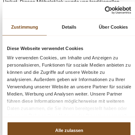
Unikat. Dieses Möbelstück wurde von traditionellen
Handwerkern handgefertigt. Ein schöner
naturbelassener Vitrinen Schrank. Dieses Möbelstück
wird nicht nur Ihr Eigenheim in neuem Glanz erstrahlen
Zustimmung
Details
Über Cookies
lassen, sondern auch Sie durch seine Langlebigkeit und
den Anblick auf Dauer erfreuen.
Diese Webseite verwendet Cookies
Abmessungen (B/H/T): 170/230/45 cm
Wir verwenden Cookies, um Inhalte und Anzeigen zu
personalisieren, Funktionen für soziale Medien anbieten zu
können und die Zugriffe auf unsere Website zu
Details:
analysieren. Außerdem geben wir Informationen zu Ihrer
Verwendung unserer Website an unsere Partner für soziale
Material:
Teakholz (recycelt)
Medien, Werbung und Analysen weiter. Unsere Partner
oberer Teil
160 cm hoch
führen diese Informationen möglicherweise mit weiteren
unterer Teil
70 cm hoch
Daten zusammen, die Sie ihnen bereitgestellt haben oder
Schubladen
Metallauszug
die sie im Rahmen Ihrer Nutzung der Dienste gesammelt
Anlieferung:
fertig montiert
haben.
Maße (B/T/H):
170/40/230 cm
Alle zulassen