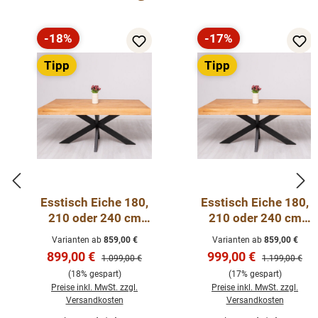
-18%
-17%
Rabatt
Rabatt
Tipp
Tipp
Esstisch Eiche 180,
Esstisch Eiche 180,
210 oder 240 cm
210 oder 240 cm
lang - Eichen-
lang - Eichen-
Varianten ab
859,00 €
Varianten ab
859,00 €
Tischplatte
Tischplatte
Verkaufspreis:
Verkaufspreis:
899,00 €
999,00 €
Regulärer Preis:
Regulärer Preis
1.099,00 €
1.199,00 €
(18% gespart)
(17% gespart)
Preise inkl. MwSt. zzgl.
Preise inkl. MwSt. zzgl.
Versandkosten
Versandkosten