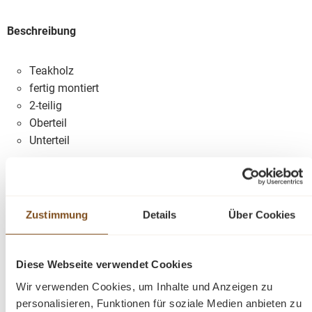
Beschreibung
Teakholz
fertig montiert
2-teilig
Oberteil
Unterteil
Fragen zum Produkt?
Zustimmung
Details
Über Cookies
Menü schließen
Produktinformationen "Vitrinen Schrank
Henry Teak 200 cm"
Diese Webseite verwendet Cookies
Wir verwenden Cookies, um Inhalte und Anzeigen zu
Dieser schöne Vitrinen Schrank wurde aus recyceltem Teakholz
Produktgalerie überspringen
Ähnliche Produkte
personalisieren, Funktionen für soziale Medien anbieten zu