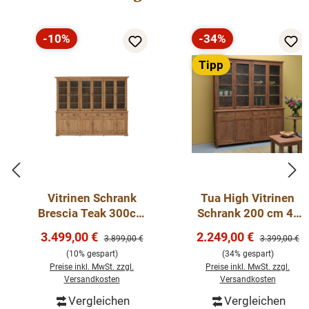
-10%
-34%
Rabatt
Rabatt
Tipp
Vitrinen Schrank
Tua High Vitrinen
Brescia Teak 300cm
Schrank 200 cm 4-
- Geschirrschrank
türig Teak
Verkaufspreis:
Verkaufspreis:
3.499,00 €
2.249,00 €
Regulärer Preis:
Regulärer Pre
3.899,00 €
3.399,00 €
Teak Massivholz
(10% gespart)
(34% gespart)
Preise inkl. MwSt. zzgl.
Preise inkl. MwSt. zzgl.
Versandkosten
Versandkosten
Vergleichen
Vergleichen