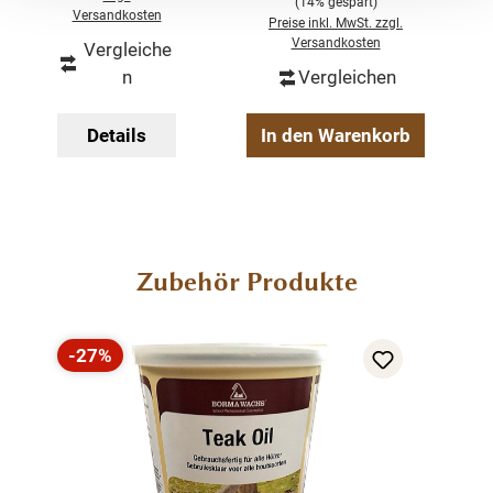
(14% gespart)
Versandkosten
2-teilig
Preise inkl. MwSt. zzgl.
Versandkosten
Vergleiche
Oberteil
n
Vergleichen
Unterteil
Details
In den Warenkorb
Produktgalerie überspringen
Zubehör Produkte
-27%
Rabatt