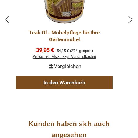
Teak Öl - Möbelpflege für Ihre
Gartenmöbel
Verkaufspreis:
39,95 €
Regulärer Preis:
54,95 €
(27% gespart)
Preise inkl. MwSt. zzgl. Versandkosten
Vergleichen
In den Warenkorb
Produktgalerie überspringen
Kunden haben sich auch
angesehen