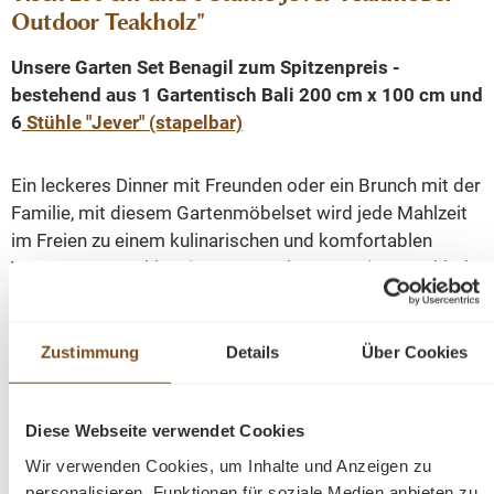
Outdoor Teakholz"
Unsere Garten Set Benagil zum Spitzenpreis -
bestehend aus 1 Gartentisch Bali 200
cm x 100 cm und
6
Stühle "Jever" (stapelbar)
Ein leckeres Dinner mit Freunden oder ein Brunch mit der
Familie, mit diesem Gartenmöbelset wird jede Mahlzeit
im Freien zu einem kulinarischen und komfortablen
Vergnügen! Erstklassiges, recyceltes Premium-Teakholz
wurde für unsere Gartenmöbel verwendet, liebevoll
hergestellt und robust verarbeitet, sodaß Sie lange
Freude an Ihren Möbeln haben. Die bequemen Sitz- und
Zustimmung
Details
Über Cookies
Rückenflächen bieten Ihnen einen hohen Sitzkomfort.
Diese Webseite verwendet Cookies
Teakholz ist ein dichtes Hartholz mit einem hohen
Wir verwenden Cookies, um Inhalte und Anzeigen zu
natürlichen Ölanteil, ist daher von Natur aus
personalisieren, Funktionen für soziale Medien anbieten zu