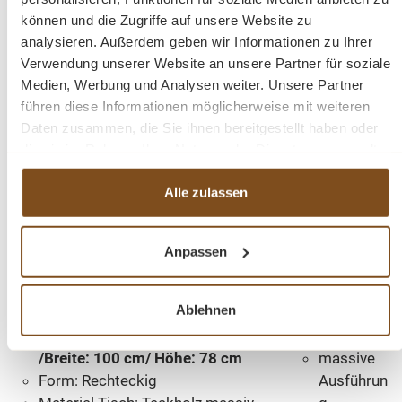
wasserabweisend und sehr robust.
können und die Zugriffe auf unsere Website zu
analysieren. Außerdem geben wir Informationen zu Ihrer
Genießen Sie entspannte Stunden in Ihrem Garten oder
Verwendung unserer Website an unsere Partner für soziale
auf Ihrer Terrasse mit Ihrem neuem Gartenmöbel-Set!
Medien, Werbung und Analysen weiter. Unsere Partner
führen diese Informationen möglicherweise mit weiteren
Eigenschaften:
Daten zusammen, die Sie ihnen bereitgestellt haben oder
die sie im Rahmen Ihrer Nutzung der Dienste gesammelt
haben.
Serie: Bali
1A
Alle zulassen
Gartenstühle Einzelmaße (HxBxT):
Teakholz
89
x46x46 cm
robuste
Material Bänke: Teakholz massiv
Verarbeitu
Anpassen
Sitzbreite: (ca.) 44 cm, Sitzhöhe:
ng
(ca.) 45 cm, Sitztiefe: (ca.) 45 cm
wetterfest
Ablehnen
Anzahl Sitzplätze: 6
bequeme
Gartentisch: Länge: 200 cm
Sitzfläche
/Breite: 100 cm/ Höhe: 78 cm
massive
Form: Rechteckig
Ausführun