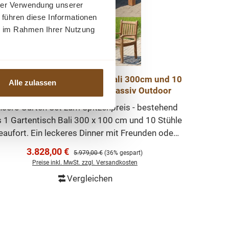
hrer Verwendung unserer
 führen diese Informationen
ie im Rahmen Ihrer Nutzung
rtenmöbel Set - Teak Tisch Bali 300cm und 10
Alle zulassen
Stühle Beaufort Teakmöbel massiv Outdoor
sere Garten Set zum Spitzenpreis - bestehend
 1 Gartentisch Bali 300 x 100 cm und 10 Stühle
eaufort. Ein leckeres Dinner mit Freunden oder
ein Brunch mit der Familie, mit diesem
Verkaufspreis:
3.828,00 €
Regulärer Preis:
5.979,00 €
(36% gespart)
artenmöbelset wird jede Mahlzeit im Freien zu
Preise inkl. MwSt. zzgl. Versandkosten
einem kulinarischen und komfortablen
Vergleichen
ergnügen! Erstklassiges, recyceltes Premium-
In den Warenkorb
Teakholz wurde für unsere Gartenmöbel
verwendet, liebevoll hergestellt und robust
verarbeitet, sodaß Sie lange Freude an Ihren