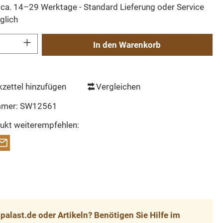
t ca. 14–29 Werktage - Standard Lieferung oder Service
glich
Gib den gewünschten Wert ein oder benutze die Schaltflächen um die Anzahl zu erh
In den Warenkorb
zettel hinzufügen
Vergleichen
mmer:
SW12561
ukt weiterempfehlen:
alast.de oder Artikeln? Benötigen Sie Hilfe im