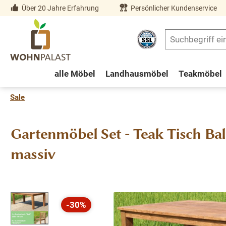
Über 20 Jahre Erfahrung
Persönlicher Kundenservice
springen
Zur Hauptnavigation springen
alle Möbel
Landhausmöbel
Teakmöbel
Sale
Gartenmöbel Set - Teak Tisch Ba
massiv
Bildergalerie überspringen
-30%
Rabatt