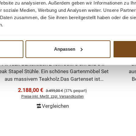
Website zu analysieren. Außerdem geben wir Informationen zu I
r soziale Medien, Werbung und Analysen weiter. Unsere Partner
 Daten zusammen, die Sie ihnen bereitgestellt haben oder die s
n.
Gartenmöbel Set - Premium Teakholz Möbel -
Ga
Anpassen
et Mai - Teak Tisch 240cm und 6 Stapelstühle
1 x Teak Gartentisch 240x100x78 cm und 6 x
Un
eak Stapel Stühle. Ein schönes Gartenmöbel Set
aus
aus massivem Teakholz.Das Gartenset ist
B
Wetterfest und kann daher auch bei Wind und
Verkaufspreis:
2.188,00 €
Regulärer Preis:
3.499,00 €
(37% gespart)
Regen draußen stehen bleiben. Die bequemen
G
Preise inkl. MwSt. zzgl. Versandkosten
itz- und Rückenflächen bieten Ihnen einen hohen
Vergleichen
Sitzkomfort. Die mediterrane Ausstrahlung wird
V
In den Warenkorb
Sie begeistern und ist ein echter Blickfang für
Ihren Garten. Andere Größen und passende
Bänke, Tische und Stühle finden Sie auch im