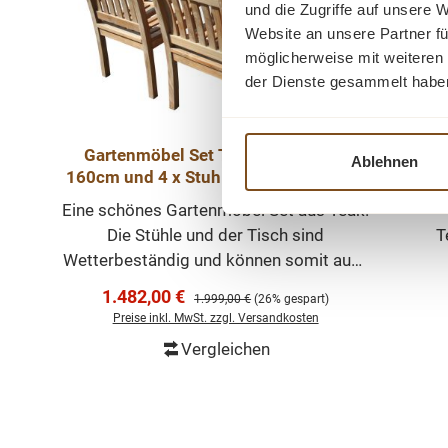
und die Zugriffe auf unsere 
Website an unsere Partner fü
möglicherweise mit weiteren
der Dienste gesammelt habe
Gartenmöbel Set Teak - Tisch Bali
Ablehnen
160cm und 4 x Stuhl Beaufort Outdoor
S
Möbel
Eine schönes Gartenmöbel Set aus Teak.
Die Stühle und der Tisch sind
T
Wetterbeständig und können somit auch
bei Wind und Regen draußen stehen
Verkaufspreis:
1.482,00 €
Regulärer Preis:
1.999,00 €
(26% gespart)
bleiben. Die bequemen Sitz- und
Preise inkl. MwSt. zzgl. Versandkosten
Rückenflächen bieten Ihnen einen hohen
S
Vergleichen
Sitzkomfort. Die mediterrane
In den Warenkorb
Ausstrahlung wird Sie begeistern und ist
ein echter Blickfang für Ihren
Garten. Andere Größen und passende