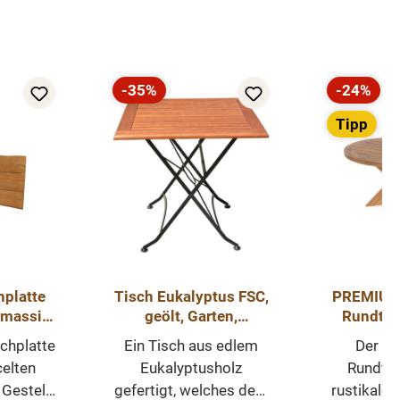
-35%
-24%
Rabatt
Rabatt
Tipp
platte
Tisch Eukalyptus FSC,
PREMIU
 massiv
geölt, Garten,
Rundtis
e - in
Terrasse, Balkon
Teak – Ø
chplatte
Ein Tisch aus edlem
Der 
n Größen
celten
Eukalyptusholz
Rundtis
 Gestell
gefertigt, welches dem
rustikale