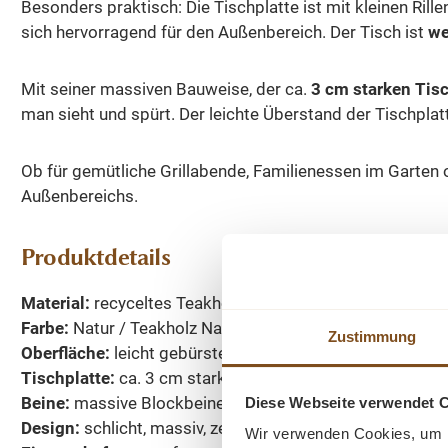
Besonders praktisch: Die Tischplatte ist mit kleinen Ri
sich hervorragend für den Außenbereich. Der Tisch ist
we
Mit seiner massiven Bauweise, der ca.
3 cm starken Tisc
man sieht und spürt. Der leichte Überstand der Tischpla
Ob für gemütliche Grillabende, Familienessen im Garten 
Außenbereichs.
Produktdetails
Material:
recyceltes Teakholz massiv
Farbe:
Natur / Teakholz Natur
Zustimmung
Oberfläche:
leicht gebürstet
Tischplatte:
ca. 3 cm stark
Beine:
massive Blockbeine, ca. 10 x 10 cm
Diese Webseite verwendet 
Design:
schlicht, massiv, zeitlos
Wir verwenden Cookies, um I