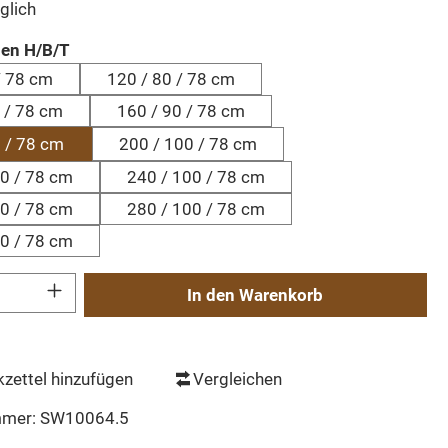
glich
auswählen
en H/B/T
/ 78 cm
120 / 80 / 78 cm
 / 78 cm
160 / 90 / 78 cm
 / 78 cm
200 / 100 / 78 cm
0 / 78 cm
240 / 100 / 78 cm
0 / 78 cm
280 / 100 / 78 cm
0 / 78 cm
Gib den gewünschten Wert ein oder benutze die Schaltflächen um die Anzahl zu erh
In den Warenkorb
zettel hinzufügen
Vergleichen
mmer:
SW10064.5