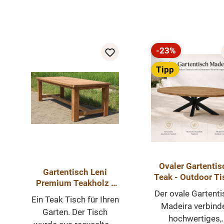
Produktgalerie überspringen
-23%
Rabatt
Tipp
Ovaler Gartentis
Gartentisch Leni
Teak - Outdoor Ti
Premium Teakholz -
Massivholz 5c
Der ovale Gartenti
Tisch Massiv Outdoor
Platte & Alugeste
Ein Teak Tisch für Ihren
Teak
Madeira verbind
Garten. Der Tisch
hochwertiges,