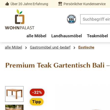
Über 20 Jahre Erfahrung
Persönlicher Kundenservice
springen
Zur Hauptnavigation springen
alle Möbel
Landhausmöbel
Teakmöbel
alle Möbel
Gastromöbel und -bedarf
Esstische
Premium Teak Gartentisch Bali –
Bildergalerie überspringen
-32%
Rabatt
Tipp