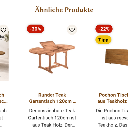
Ähnliche Produkte
-30%
-22%
Rabatt
Rabatt
Tipp
ch
Runder Teak
Pochon Tisch
sch
Gartentisch 120cm -
aus Teakholz
m
Outdoor Tisch
mit Baumkant
sch
Der ausziehbare Teak
Die Pochon Tis
ll
erweiterbar auf 170
verschiedene
et
Gartentisch 120cm ist
ist aus recy
cm
aus Teak Holz. Der
Teakholz. Das