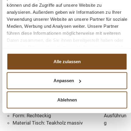
können und die Zugriffe auf unsere Website zu
Genießen Sie entspannte Stunden in Ihrem Garten oder
analysieren. Außerdem geben wir Informationen zu Ihrer
auf Ihrer Terrasse mit Ihrem neuem Gartenmöbel-Set!
Verwendung unserer Website an unsere Partner für soziale
Medien, Werbung und Analysen weiter. Unsere Partner
Eigenschaften:
führen diese Informationen möglicherweise mit weiteren
Daten zusammen, die Sie ihnen bereitgestellt haben oder
die sie im Rahmen Ihrer Nutzung der Dienste gesammelt
Serie: Bali
1A
haben.
Gartenstühle Einzelmaße
Teakholz
Alle zulassen
(HxBxT):
51x46x46 cm
robuste
Material Bänke: Teakholz massiv
Verarbeitu
Sitzbreite: (ca.) 44 cm, Sitzhöhe:
ng
Anpassen
(ca.) 45 cm, Sitztiefe: (ca.) 45 cm
wetterfest
Anzahl Sitzplätze: 4
bequeme
Ablehnen
Gartentisch: Länge: 140cm
Sitzfläche
Höhe:78 cm
massive
Form: Rechteckig
Ausführun
Material Tisch: Teakholz massiv
g