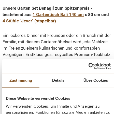
Unsere Garten Set Benagil zum Spitzenpreis -
bestehend aus
1 Gartentisch Bali
140 cm
x 80 cm und
4 Stühle "Jever" (stapelbar)
Ein leckeres Dinner mit Freunden oder ein Brunch mit der
Familie, mit diesem Gartenmöbelset wird jede Mahlzeit
im Freien zu einem kulinarischen und komfortablen
Vergnügen! Erstklassiges, recyceltes Premium-Teakholz
wurde für unsere Gartenmöbel verwendet, liebevoll
hergestellt und robust verarbeitet, sodaß Sie lange
Freude an Ihren Möbeln haben. Die bequemen Sitz- und
Rückenflächen bieten Ihnen einen hohen Sitzkomfort.
Zustimmung
Details
Über Cookies
Teakholz ist ein dichtes Hartholz mit einem hohen
Diese Webseite verwendet Cookies
natürlichen Ölanteil, ist daher von Natur aus
Wir verwenden Cookies, um Inhalte und Anzeigen zu
wasserabweisend und sehr robust.
personalisieren, Funktionen für soziale Medien anbieten zu