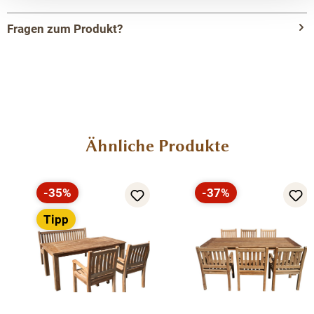
Fragen zum Produkt?
Menü schließen
Produktinformationen "Gartenmöbel Set -
Teak Tisch 140cm und 4 Stapel Stühle Jever
Teakmöbel Outdoor"
Produktgalerie überspringen
Ähnliche Produkte
Unsere Garten Set Benagil zum Spitzenpreis -
bestehend aus
1 Gartentisch Bali
140 cm
x 80 cm und
4 Stühle "Jever" (stapelbar)
-35%
-37%
Rabatt
Rabatt
Tipp
Ein leckeres Dinner mit Freunden oder ein Brunch mit der
Familie, mit diesem Gartenmöbelset wird jede Mahlzeit
im Freien zu einem kulinarischen und komfortablen
Vergnügen! Erstklassiges, recyceltes Premium-Teakholz
wurde für unsere Gartenmöbel verwendet, liebevoll