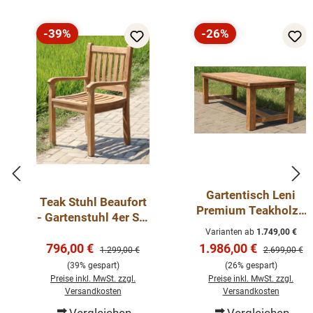
Sitzbreite: (ca.) 44 cm, Sitzhöhe:
ng
(ca.) 45 cm, Sitztiefe: (ca.) 45 cm
wetterfest
-39%
-26%
Anzahl Sitzplätze: 4
bequeme
Rabatt
Rabatt
Gartentisch: Länge: 140cm
Sitzfläche
Höhe:78 cm
massive
Form: Rechteckig
Ausführun
Material Tisch: Teakholz massiv
g
Gartentisch Leni
Teak Stuhl Beaufort
Premium Teakholz -
- Gartenstuhl 4er Set
Tisch Massiv
Premium Teak
Varianten ab
1.749,00 €
Outdoor Teak
Verkaufspreis:
Verkaufspreis:
796,00 €
1.986,00 €
Regulärer Preis:
Regulärer Pre
1.299,00 €
2.699,00 €
(39% gespart)
(26% gespart)
Preise inkl. MwSt. zzgl.
Preise inkl. MwSt. zzgl.
Versandkosten
Versandkosten