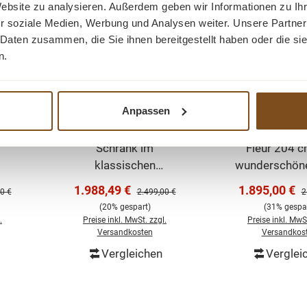
Website zu analysieren. Außerdem geben wir Informationen zu I
r soziale Medien, Werbung und Analysen weiter. Unsere Partner
 Daten zusammen, die Sie ihnen bereitgestellt haben oder die s
n.
rlin
Buffet Schrank Berlin
Landhaus Vi
200 cm im
Schrank FL
Anpassen
Landhausstil –
SCHRANK 2
ffet
Dieser elegante Buffet
Der Vitrinen 
m
Murano 200 cm
Schrank im
Fleur 204 c
klassischen
wunderschön
in
Landhausstil ist ein
Holzplatten
Verkaufspreis:
Verkaufsprei
1.988,49 €
1.895,00 €
er Preis:
Regulärer Preis:
R
0 €
2.499,00 €
2
für
echtes Highlight für
diesem Möbe
(20% gespart)
(31% gespar
he
Esszimmer, Küche
einen romant
.
Preise inkl. MwSt. zzgl.
Preise inkl. MwSt
 Mit
oder Wohnbereich. Mit
und ländlich
Versandkosten
Versandkos
ßen
seiner hellen weißen
verleihen! D
Vergleichen
Verglei
orb
In den Warenkorb
In den Wa
n
Oberfläche, den
schöner Sc
üren
dekorativen Glastüren
enthält v
gen
und der großzügigen
geschlossene 