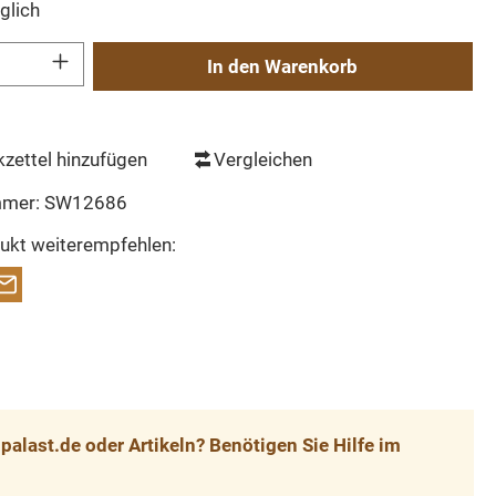
glich
Gib den gewünschten Wert ein oder benutze die Schaltflächen um die Anzahl zu erh
In den Warenkorb
zettel hinzufügen
Vergleichen
mmer:
SW12686
ukt weiterempfehlen:
alast.de oder Artikeln? Benötigen Sie Hilfe im