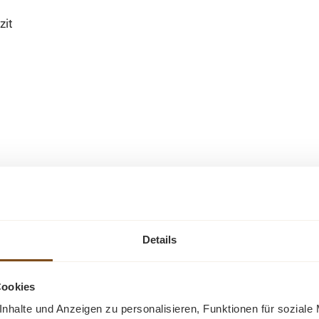
zit
Ähnliche Produkte
Details
-20%
-31%
Rabatt
Rabatt
Tipp
Tipp
Cookies
Neu
nhalte und Anzeigen zu personalisieren, Funktionen für soziale