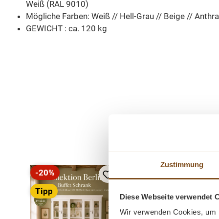
Weiß (RAL 9010)
Mögliche Farben: Weiß // Hell-Grau // Beige // Anthra
GEWICHT : ca. 120 kg
Produktgalerie überspringen
Zustimmung
-20%
-20%
Rabatt
Rabatt
Tipp
Tipp
Diese Webseite verwendet 
Neu
Wir verwenden Cookies, um I