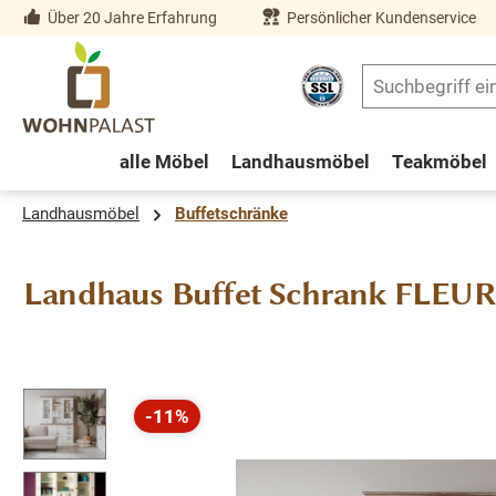
Über 20 Jahre Erfahrung
Persönlicher Kundenservice
springen
Zur Hauptnavigation springen
alle Möbel
Landhausmöbel
Teakmöbel
Landhausmöbel
Buffetschränke
Landhaus Buffet Schrank FLEUR
Bildergalerie überspringen
-11%
Rabatt