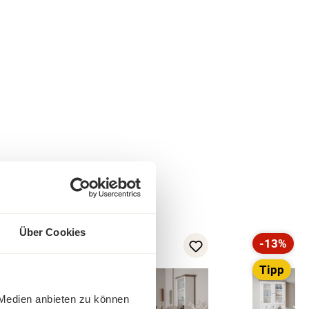
Über Cookies
-12%
-13%
Rabatt
Rabatt
Tipp
Tipp
 Medien anbieten zu können