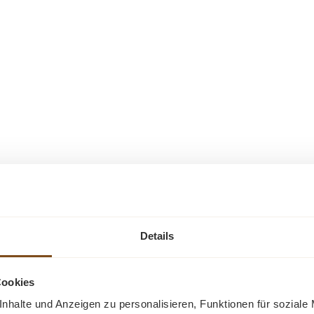
Ähnliche Produkte
-22%
-13%
Details
Rabatt
Rabatt
Tipp
Tipp
Cookies
nhalte und Anzeigen zu personalisieren, Funktionen für soziale