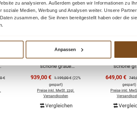
Website zu analysieren. Außerdem geben wir Informationen zu I
r soziale Medien, Werbung und Analysen weiter. Unsere Partner
 Daten zusammen, die Sie ihnen bereitgestellt haben oder die s
n.
RD
Landhaus Regal
Landhaus 
us
FLEUR - Bücherregal
Schrank FL
te
111cm
Bücherregal
Anpassen
eur
Das Fleur 111 cm
Das Fleur 
e
Bücherregal hat eine
Bücherregal h
schöne graue
schöne gr
esem
Holzplatte, die diesem
Holzplatte, di
Verkaufspreis:
Verkaufsprei
939,00 €
649,00 €
er Preis:
Regulärer Preis:
Regul
0 €
1.199,00 €
(22%
749,
en
Möbelstück einen
Möbelstück 
gespart)
gespart)
nd
romantischen und
romantische
.
Preise inkl. MwSt. zzgl.
Preise inkl. MwSt
k
ländlichen Look
ländlichen
Versandkosten
Versandkos
verleiht! Dieses
verleiht! D
Vergleichen
Verglei
orb
In den Warenkorb
In den Wa
er
Bücherregal enthält
Bücherregal 
drei Regale und fünf
zwei Regale u
Schubladen, in denen
Schubladen, i
e
Sie genügend Bücher
Sie genügend