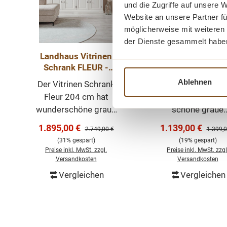
und die Zugriffe auf unsere 
Website an unsere Partner fü
möglicherweise mit weiteren
der Dienste gesammelt habe
Landhaus Vitrinen
FLEUR SIDEBOA
Schrank FLEUR -
200 cm - Landha
SCHRANK 204 cm
Kommode Anrich
Ablehnen
Der Vitrinen Schrank
Das Sideboard Fl
Fleur 204 cm hat
200 cm hat ein
wunderschöne graue
schöne graue
Holzplatten, die
Holzplatte, die di
Verkaufspreis:
Verkaufspreis:
1.895,00 €
1.139,00 €
Regulärer Preis:
Regulär
2.749,00 €
1.399,0
diesem Möbelstück
Möbelstück ein
(31% gespart)
(19% gespart)
einen romantischen
romantischen u
Preise inkl. MwSt. zzgl.
Preise inkl. MwSt. zzgl
und ländlichen Look
ländlichen Loo
Versandkosten
Versandkosten
verleihen! Dieser
verleiht! Dieses
Vergleichen
Vergleichen
In den Warenkorb
In den Warenk
schöner Schrank
Sideboard hat vi
enthält vier
Türen und fünf
geschlossene Türen im
Schubladen.
Unterteil, vier
Kombinieren Si