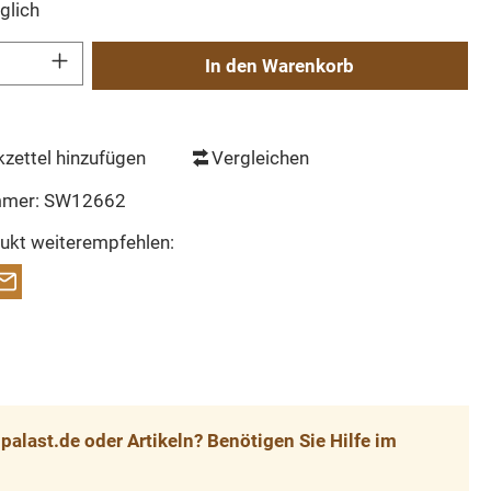
glich
Gib den gewünschten Wert ein oder benutze die Schaltflächen um die Anzahl zu erh
In den Warenkorb
zettel hinzufügen
Vergleichen
mmer:
SW12662
ukt weiterempfehlen:
alast.de oder Artikeln? Benötigen Sie Hilfe im