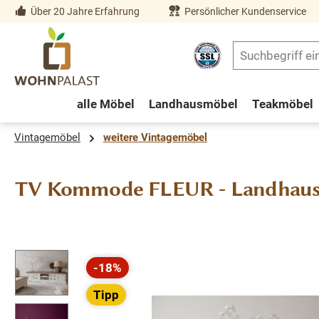
Über 20 Jahre Erfahrung
Persönlicher Kundenservice
springen
Zur Hauptnavigation springen
alle Möbel
Landhausmöbel
Teakmöbel
Vintagemöbel
weitere Vintagemöbel
TV Kommode FLEUR - Landhaus 
Bildergalerie überspringen
-18%
Rabatt
Tipp