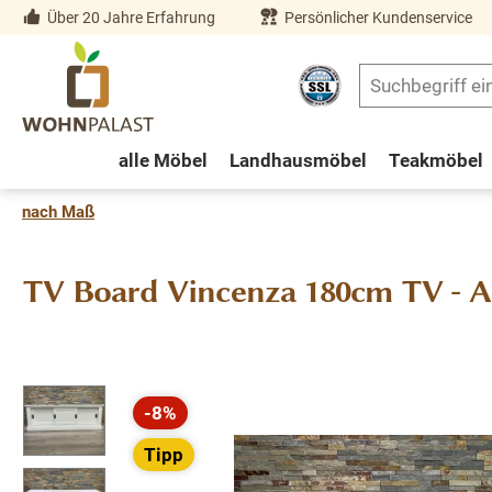
Über 20 Jahre Erfahrung
Persönlicher Kundenservice
springen
Zur Hauptnavigation springen
alle Möbel
Landhausmöbel
Teakmöbel
nach Maß
TV Board Vincenza 180cm TV - A
Bildergalerie überspringen
-8%
Rabatt
Tipp