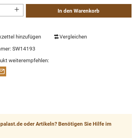
Gib den gewünschten Wert ein oder benutze die Schaltflächen um die Anzahl zu erh
In den Warenkorb
zettel hinzufügen
Vergleichen
mmer:
SW14193
ukt weiterempfehlen:
alast.de oder Artikeln? Benötigen Sie Hilfe im