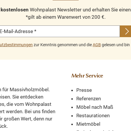
euss
präsentieren.
im Innenber
n
kostenlosen
Wohnpalast Newsletter und erhalten Sie eine
 in
Abmessungen(H/B/T):
unterstreich
*gilt ab einem Warenwert von 200 €.
 der
220/150/40-50 cm
durch die v
on
zwei Schubladen mit
Möglichkeiten
E-Mail-Adresse
*
nd
praktischen
Wohnaccessoi
n.
Schiebetüren schöne
Landhaus-Sti
utzbestimmungen
zur Kenntnis genommen und die
AGB
gelesen und bin 
esse
Glasfront schwarze
Kommode is
r,
Armaturen
lackiert und 
Flur
Eichenelemente
schönen Grif
s
Landhaus Vitrine RAL
Metall versehe
Mehr Service
euss
7035
Möbelstück i
d
handgefert
n für Massivholzmöbel.
Presse
Unikat. Die 
reisen. Sie entdecken
e.
wird nicht n
Referenzen
es, die vom Wohnpalast
en
Eigenheim in
Möbel nach Maß
ert werden. Bei uns finden
en
Glanz erstr
Restaurationen
ir großen Wert, denn nur
aus
lassen, sonde
Mietmöbel
ück.
es
seine Langlebi