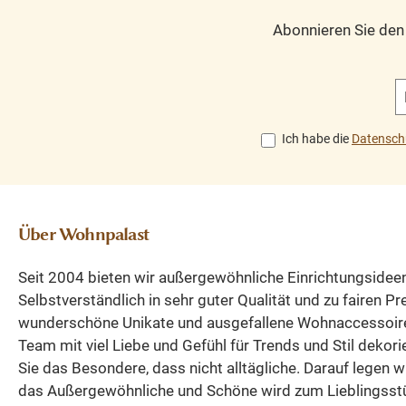
wird zum Blickfang in
Vitrinenschrank N
Abonnieren Sie de
jedem Raum, dank der
wird zum Blickfang
geschickten Fusion
jedem Raum, dank
von Glas, Holz und
geschickten Fusi
modernem Design.
von Glas, Holz u
Vielseitige Raffinesse
modernem Desig
Ich habe die
Datensch
Ob im Esszimmer,
Vielseitige Raffin
Wohnbereich oder Flur
Ob im Esszimme
– der Landhaus
Wohnbereich oder 
Vitrinen Schrank Neuss
– der Landhau
Über Wohnpalast
verschönert und
Vitrinenschrank N
organisiert auf
verschönert un
Seit 2004 bieten wir außergewöhnliche Einrichtungsidee
charmante Weise.
organisiert auf
Selbstverständlich in sehr guter Qualität und zu fairen P
Entdecken Sie den
charmante Weis
wunderschöne Unikate und ausgefallene Wohnaccessoir
unwiderstehlichen
Entdecken Sie d
Team mit viel Liebe und Gefühl für Trends und Stil dekori
Zauber des Landhaus
unwiderstehlich
Sie das Besondere, dass nicht alltägliche. Darauf legen w
Vitrinen Schrankes
Zauber des Landh
das Außergewöhnliche und Schöne wird zum Lieblingsst
Neuss: Landhaus-
Vitrinenschrank