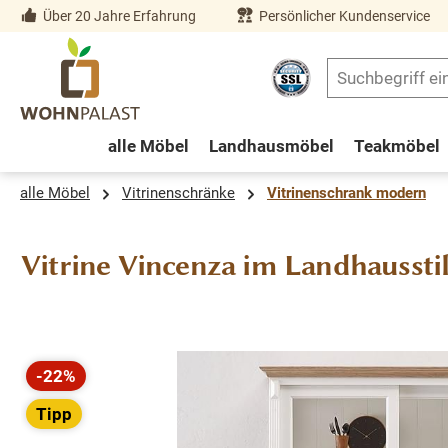
Über 20 Jahre Erfahrung
Persönlicher Kundenservice
springen
Zur Hauptnavigation springen
alle Möbel
Landhausmöbel
Teakmöbel
alle Möbel
Vitrinenschränke
Vitrinenschrank modern
Vitrine Vincenza im Landhaussti
Bildergalerie überspringen
-22%
Rabatt
Tipp