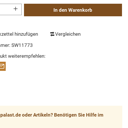
Gib den gewünschten Wert ein oder benutze die Schaltflächen um die Anzahl zu erh
In den Warenkorb
zettel hinzufügen
Vergleichen
mmer:
SW11773
ukt weiterempfehlen:
alast.de oder Artikeln? Benötigen Sie Hilfe im