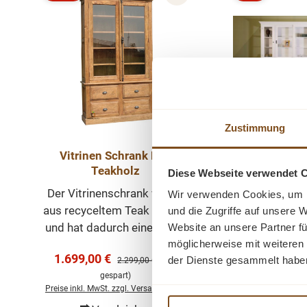
Rabatt
Rabatt
Zustimmung
Vitrinen S
Vitrinen Schrank Bali
Lucas 230cm
Teakholz
Diese Webseite verwendet 
Landhaus 
Der sch
Der Vitrinenschrank wurde
Schra
Wir verwenden Cookies, um I
Vitrinenschra
aus recyceltem Teak gebaut
und die Zugriffe auf unsere 
ist sehr m
und hat dadurch einen ganz
Website an unsere Partner fü
gehalten und
eigenen Charme. Der
Verkaufspreis
möglicherweise mit weiteren
2.499,00 €
Re
2.
hochwertig
Verkaufspreis:
1.699,00 €
Regulärer Preis:
der Dienste gesammelt habe
Schrank hat 2 große
2.299,00 €
(26%
gespart
zeitloses Möb
gespart)
Preise inkl. Mw
Glastüren mit Einlegeböden.
welches übe
Preise inkl. MwSt. zzgl. Versandkosten
Versandko
Darunter befinden sich 4
Ihrem Haus