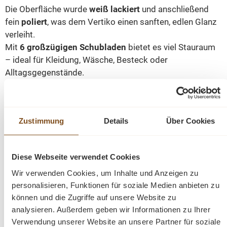
Die Oberfläche wurde
weiß lackiert
und anschließend
fein
poliert
, was dem Vertiko einen sanften, edlen Glanz
verleiht.
Mit
6 großzügigen Schubladen
bietet es viel Stauraum
– ideal für Kleidung, Wäsche, Besteck oder
Alltagsgegenstände.
Durch seine klassische Form und die harmonischen
Proportionen fügt sich dieses Möbelstück perfekt in
Zustimmung
Details
Über Cookies
jedes Wohnambiente ein – vom Flur bis zum
Schlafzimmer.
Ein echtes
Premium-Möbelstück
, das durch Qualität, Stil
Diese Webseite verwendet Cookies
und Beständigkeit überzeugt.
Wir verwenden Cookies, um Inhalte und Anzeigen zu
personalisieren, Funktionen für soziale Medien anbieten zu
Abmessungen: Höhe: 150 cm Breite: 100 cm Tiefe:
können und die Zugriffe auf unsere Website zu
50 cm
analysieren. Außerdem geben wir Informationen zu Ihrer
Verwendung unserer Website an unsere Partner für soziale