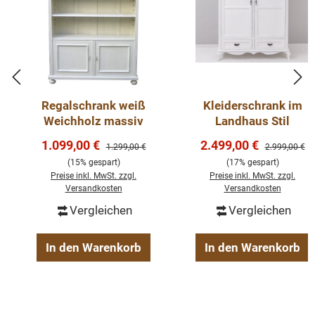
Regalschrank weiß
Kleiderschrank im
Weichholz massiv
Landhaus Stil
Verkaufspreis:
Verkaufspreis:
1.099,00 €
2.499,00 €
Regulärer Preis:
Regulärer Pre
1.299,00 €
2.999,00 €
(15% gespart)
(17% gespart)
Preise inkl. MwSt. zzgl.
Preise inkl. MwSt. zzgl.
Versandkosten
Versandkosten
Vergleichen
Vergleichen
In den Warenkorb
In den Warenkorb