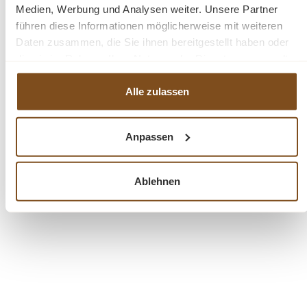
Medien, Werbung und Analysen weiter. Unsere Partner
Produktdetails
führen diese Informationen möglicherweise mit weiteren
Daten zusammen, die Sie ihnen bereitgestellt haben oder
Weichholz Vertiko
die sie im Rahmen Ihrer Nutzung der Dienste gesammelt
Farbe: Weiß
haben.
6 große Schubladen
Alle zulassen
Handgefertigt nach alten Vorlagen
Premium Qualität
Anpassen
Nicht zerlegbar
Fertig montiert – sofort einsatzbereit
Ablehnen
Fragen zum Produkt?
Menü schließen
Produktinformationen "Premium Landhaus
Vertiko – 6 Schubladen, Massivholz, weiß,
Handarbeit nach alten Vorlagen"