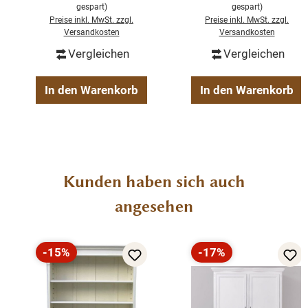
Stil und Beständigkeit überzeugt.
gespart)
gespart)
Preise inkl. MwSt. zzgl.
Preise inkl. MwSt. zzgl.
Versandkosten
Versandkosten
Abmessungen: Höhe: 150 cm Breite: 100 cm Tiefe:
Vergleichen
Vergleichen
50 cm
In den Warenkorb
In den Warenkorb
Produktdetails
Weichholz Vertiko
Farbe: Weiß
Produktgalerie überspringen
Kunden haben sich auch
6 große Schubladen
Handgefertigt nach alten Vorlagen
angesehen
Premium Qualität
Nicht zerlegbar
Fertig montiert – sofort einsatzbereit
-15%
-17%
Rabatt
Rabatt