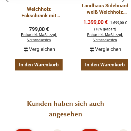
Landhaus Sideboard
Weichholz
weiß Weichholz
Eckschrank mit
Anrichte
Verkaufspreis:
Schublade
1.399,00 €
Regulärer Pre
1.699,00 €
Regulärer Preis:
799,00 €
(18% gespart)
Preise inkl. MwSt. zzgl.
Preise inkl. MwSt. zzgl.
Versandkosten
Versandkosten
Vergleichen
Vergleichen
In den Warenkorb
In den Warenkorb
Produktgalerie überspringen
Kunden haben sich auch
angesehen