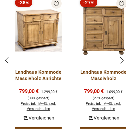
-38%
-27%
Rabatt
Rabatt
Landhaus Kommode
Landhaus Kommode
Massivholz Anrichte
Massivholz
Verkaufspreis:
Verkaufspreis:
799,00 €
799,00 €
Regulärer Preis:
Regulärer Preis
1.299,00 €
1.099,00 €
(38% gespart)
(27% gespart)
Preise inkl. MwSt. zzgl.
Preise inkl. MwSt. zzgl.
Versandkosten
Versandkosten
Vergleichen
Vergleichen