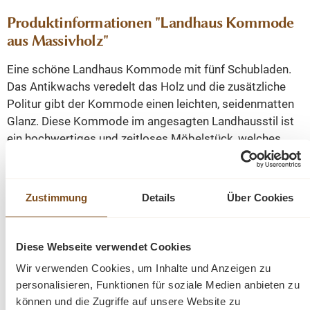
Produktinformationen "Landhaus Kommode
aus Massivholz"
Eine schöne Landhaus Kommode mit fünf Schubladen.
Das Antikwachs veredelt das Holz und die zusätzliche
Politur gibt der Kommode einen leichten, seidenmatten
Glanz. Diese Kommode im angesagten Landhausstil ist
ein hochwertiges und zeitloses Möbelstück, welches
überall in Ihrem Haus einen prägenden Eindruck
hinterlässt und eine gute Figur macht.
Zustimmung
Details
Über Cookies
Weichholz Kommode
gewachst und aufpoliert
Abmessungen: Höhe: 90 cm, Breite: 100 cm, Tiefe:
Diese Webseite verwendet Cookies
50 cm.
Wir verwenden Cookies, um Inhalte und Anzeigen zu
personalisieren, Funktionen für soziale Medien anbieten zu
können und die Zugriffe auf unsere Website zu