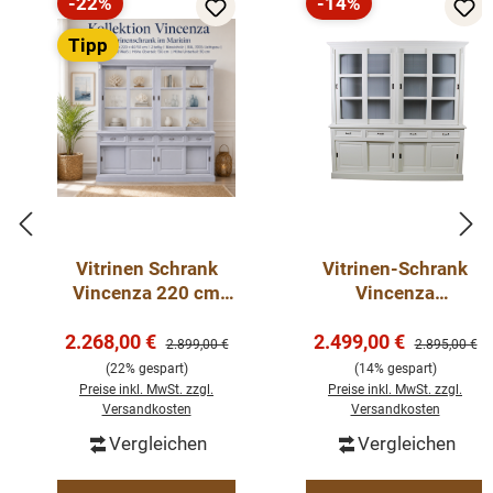
Konzept:Vincenza
-22%
-14%
Rabatt
Rabatt
mit Schiebetüren
Tipp
3 Schubladen
Fertig montiert - 2 Teile
Vitrinen Schrank
Vitrinen-Schrank
Vincenza 220 cm
Vincenza
Lichtgrau/weiß
weiß/hellgrau 220
Verkaufspreis:
Verkaufspreis:
2.268,00 €
Landhaus Vitrine
2.499,00 €
cm
Regulärer Preis:
Regulärer Pre
2.899,00 €
2.895,00 €
(22% gespart)
(14% gespart)
Preise inkl. MwSt. zzgl.
Preise inkl. MwSt. zzgl.
Versandkosten
Versandkosten
Vergleichen
Vergleichen