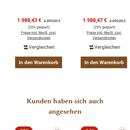
Landhausstil – weiß
Landhausstil –
Finden Sie bei uns viele schöne Landhausmöbel:
200 cm
Schwarz 200 cm
Schränke, Kommoden, Vitrinen, antike Buffets, Tische
Verkaufspreis:
Verkaufspreis:
1.988,43 €
1.988,47 €
und Stühle. Fertig montiert und direkt nach Hause
Regulärer Preis:
Regulärer Pre
2.499,00 €
2.499,00 €
geliefert.
(20% gespart)
(20% gespart)
Preise inkl. MwSt. zzgl.
Preise inkl. MwSt. zzgl.
Versandkosten
Versandkosten
Abmessungen(H/B/T): 220 X 180 X 50 CM
Vergleichen
Vergleichen
Höhe Oberteil: 130cm
In den Warenkorb
In den Warenkorb
Höhe Unterteil: 90cm
Details:
Produktgalerie überspringen
Kunden haben sich auch
Gewicht:
180 cm: ca. 135 kg
angesehen
Stil: Maritim
Farbe: Diese Vitrine ist grau weiss