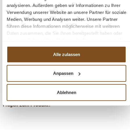
analysieren. Außerdem geben wir Informationen zu Ihrer
Höhe Unterteil: 90cm
Verwendung unserer Website an unsere Partner für soziale
Medien, Werbung und Analysen weiter. Unsere Partner
führen diese Informationen möglicherweise mit weiteren
Details:
Daten zusammen, die Sie ihnen bereitgestellt haben oder
Gewicht:
die sie im Rahmen Ihrer Nutzung der Dienste gesammelt
180 cm: ca. 135 kg
haben.
Stil: Maritim
Alle zulassen
Farbe: Diese Vitrine ist grau weiss
Konzept:Vincenza
mit Schiebetüren
Anpassen
3 Schubladen
Fertig montiert - 2 Teile
Ablehnen
Fragen zum Produkt?
Menü schließen
Produktinformationen "Landhaus