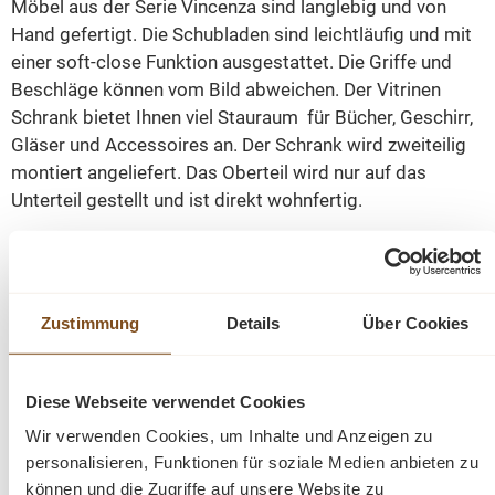
Möbel aus der Serie Vincenza sind langlebig und von
Hand gefertigt. Die Schubladen sind leichtläufig und mit
einer soft-close Funktion ausgestattet. Die Griffe und
Beschläge können vom Bild abweichen. Der Vitrinen
Schrank bietet Ihnen viel Stauraum für Bücher, Geschirr,
Gläser und Accessoires an. Der Schrank wird zweiteilig
montiert angeliefert. Das Oberteil wird nur auf das
Unterteil gestellt und ist direkt wohnfertig.
Finden Sie bei uns viele schöne Landhausmöbel:
Schränke, Kommoden, Vitrinen, antike Buffets, Tische
und Stühle. Fertig montiert und direkt nach Hause
Zustimmung
Details
Über Cookies
geliefert.
Diese Webseite verwendet Cookies
Abmessungen(H/B/T): 220 X 180 X 50 CM
Wir verwenden Cookies, um Inhalte und Anzeigen zu
personalisieren, Funktionen für soziale Medien anbieten zu
Höhe Oberteil: 130cm
können und die Zugriffe auf unsere Website zu